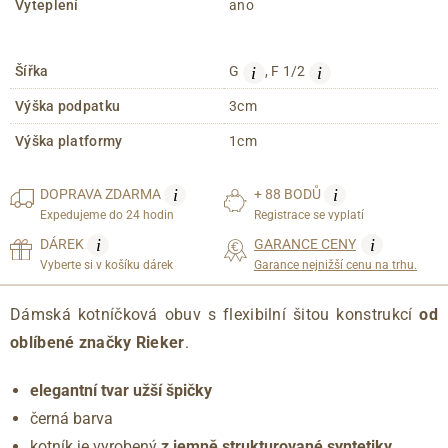
Vyteplení
ano
i
i
Šířka
G
, F 1/2
Výška podpatku
3cm
Výška platformy
1cm
i
i
DOPRAVA
ZDARMA
+ 88 BODŮ
Expedujeme do 24 hodin
Registrace se vyplatí
i
i
DÁREK
GARANCE CENY
Vyberte si v košíku dárek
Garance nejnižší cenu na trhu.
Dámská kotníčková obuv s flexibilní šitou konstrukcí
od
oblíbené značky Rieker
.
elegantní tvar užší špičky
černá barva
kotník je vyrobený
z jemně strukturované syntetiky