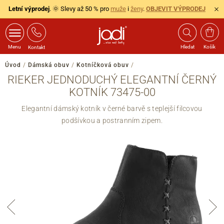
Letní výprodej
. 🌞 Slevy až 50 % pro
muže
i
ženy
.
OBJEVIT VÝPRODEJ
Menu
Hledat
Košík
Kontakt
Úvod
/
Dámská obuv
/
Kotníčková obuv
/
RIEKER JEDNODUCHÝ ELEGANTNÍ ČERNÝ
KOTNÍK 73475-00
Elegantní dámský kotník v černé barvě s teplejší filcovou
podšívkou a postranním zipem.