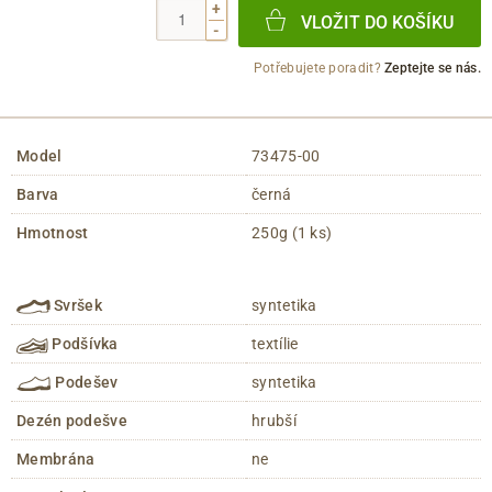
+
VLOŽIT DO KOŠÍKU
-
Potřebujete poradit?
Zeptejte se nás.
Model
73475-00
Barva
černá
Hmotnost
250g (1 ks)
Svršek
syntetika
Podšívka
textílie
Podešev
syntetika
Dezén podešve
hrubší
Membrána
ne