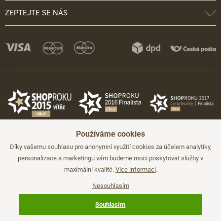
ZEPTEJTE SE NÁS
Používáme cookies
Díky vašemu souhlasu pro anonymní využití cookies za účelem analytiky,
personalizace a marketingu vám budeme moci poskytovat služby v
maximální kvalitě.
Více informací
.
©2026 JADI.cz. Užití materiálů bez souhlasu není možné.
Údaje mají pouze informativní charakter a mohou být změněny bez
předchozího upozornění.
Nesouhlasím
Technicky zajišťuje
Simplia.cz
.
Souhlasím