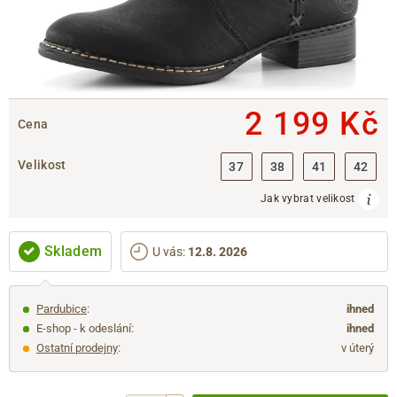
2 199 Kč
Cena
Velikost
37
38
41
42
Jak vybrat velikost
Skladem
U vás
:
12.8. 2026
Pardubice
:
ihned
E-shop - k odeslání:
ihned
Ostatní prodejny
:
v úterý