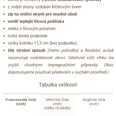
z vnější strany ozdoben křížkovým švem
zip na vnitřní straně pro snadné obutí
uvnitř teplejší filcová podšívka
stélka s filcovým potahem
nízký široký podpatek
výška kotníku 11,5 cm (bez podpatku)
šitý výrobní způsob
(Velmi pohodlný a flexibilní, avšak
nezaručuje vodotěsnost obuvi. Odolnost vůči vlhku lze
zvýšit vhodnými impregnačními přípravky. Obuv
doporučujeme používat především v suchém prostředí.)
Tabulka velikostí
Francouzská čísla
Metrická čísla
Anglická čísla
(steh)
(mm)
(inch)
(délka chodidla)