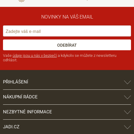
NOVINKY NA VÁŠ EMAIL
ODEBÍRAT
Vaše
údaje jsou u nás v bezpečí
a kdykoliv se můžete z newsletteru
odhlásit.
PŘIHLÁŠENÍ
NÁKUPNÍ RÁDCE
NEZBYTNÉ INFORMACE
JADI.CZ