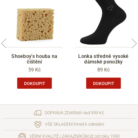
Shoeboy's houba na
Lonka středně vysoké
čištění
dámské ponožky
59 Kč
89 Kč
DOKOUPIT
DOKOUPIT
DOPRAVA ZDARMA nad 999 Kč
VŠE SKLADEM ihned k odeslání
VĚRNÍ KVALITĚ I ZÁKAZNÍKŮM již od roku 1990