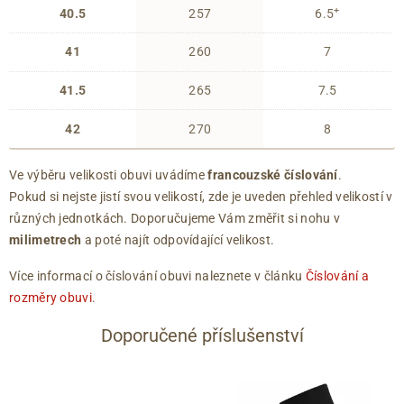
+
40.5
257
6.5
41
260
7
41.5
265
7.5
42
270
8
Ve výběru velikosti obuvi uvádíme
francouzské číslování
.
Pokud si nejste jistí svou velikostí, zde je uveden přehled velikostí v
různých jednotkách. Doporučujeme Vám změřit si nohu v
milimetrech
a poté najít odpovídající velikost.
Více informací o číslování obuvi naleznete v článku
Číslování a
rozměry obuvi
.
Doporučené příslušenství