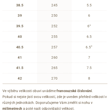
38.5
245
5.5
39
250
6
+
39.5
252
6
40
255
6.5
+
40.5
257
6.5
41
260
7
41.5
265
7.5
42
270
8
Ve výběru velikosti obuvi uvádíme
francouzské číslování
.
Pokud si nejste jistí svou velikostí, zde je uveden přehled velikostí v
různých jednotkách. Doporučujeme Vám změřit si nohu v
milimetrech
a poté najít odpovídající velikost.