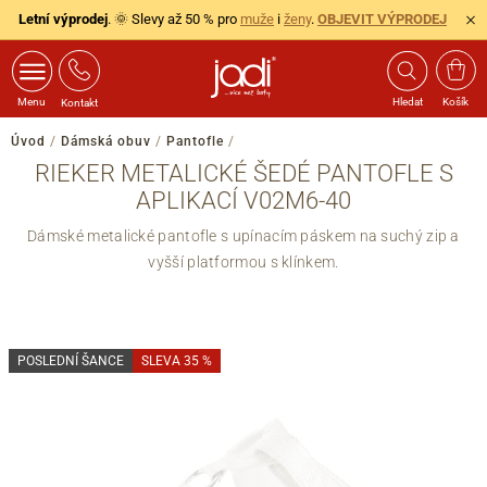
Letní výprodej
. 🌞 Slevy až 50 % pro
muže
i
ženy
.
OBJEVIT VÝPRODEJ
Menu
Hledat
Košík
Kontakt
Úvod
/
Dámská obuv
/
Pantofle
/
RIEKER METALICKÉ ŠEDÉ PANTOFLE S
APLIKACÍ V02M6-40
Dámské metalické pantofle s upínacím páskem na suchý zip a
vyšší platformou s klínkem.
POSLEDNÍ ŠANCE
SLEVA 35 %