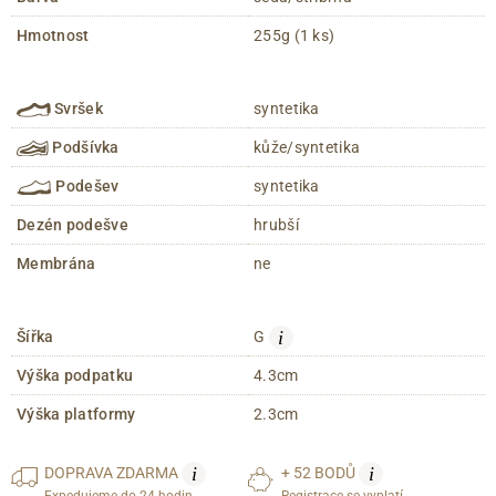
Hmotnost
255g (1 ks)
Svršek
syntetika
Podšívka
kůže/syntetika
Podešev
syntetika
Dezén podešve
hrubší
Membrána
ne
i
Šířka
G
Výška podpatku
4.3cm
Výška platformy
2.3cm
i
i
DOPRAVA
ZDARMA
+ 52 BODŮ
Expedujeme do 24 hodin
Registrace se vyplatí