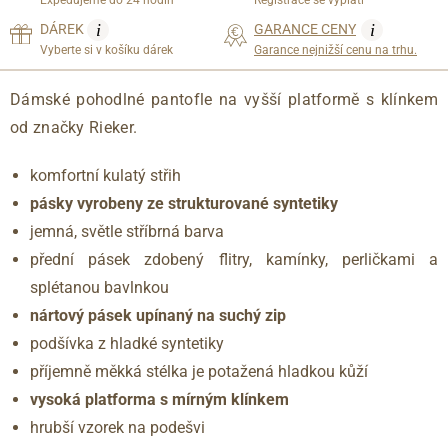
i
i
DÁREK
GARANCE CENY
Vyberte si v košíku dárek
Garance nejnižší cenu na trhu.
Dámské pohodlné pantofle na vyšší platformě s klínkem
od značky Rieker.
komfortní kulatý střih
pásky vyrobeny ze strukturované syntetiky
jemná, světle stříbrná barva
přední pásek zdobený flitry, kamínky, perličkami a
splétanou bavlnkou
nártový pásek upínaný na suchý zip
podšívka z hladké syntetiky
příjemně měkká stélka je potažená hladkou kůží
vysoká platforma s mírným klínkem
hrubší vzorek na podešvi