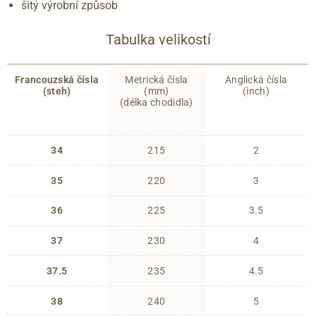
šitý výrobní způsob
Tabulka velikostí
Francouzská čísla
Metrická čísla
Anglická čísla
(steh)
(mm)
(inch)
(délka chodidla)
34
215
2
35
220
3
36
225
3.5
37
230
4
37.5
235
4.5
38
240
5