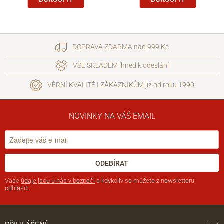
DOPRAVA ZDARMA nad 999 Kč
VŠE SKLADEM ihned k odeslání
VĚRNÍ KVALITĚ I ZÁKAZNÍKŮM již od roku 1990
NOVINKY NA VÁŠ EMAIL
ODEBÍRAT
Vaše
údaje jsou u nás v bezpečí
a kdykoliv se můžete z newsletteru
odhlásit.