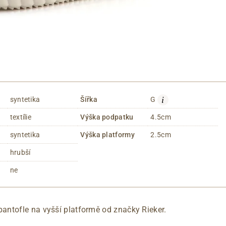
i
syntetika
Šířka
G
textílie
Výška podpatku
4.5cm
syntetika
Výška platformy
2.5cm
hrubší
ne
ntofle na vyšší platformě od značky Rieker.