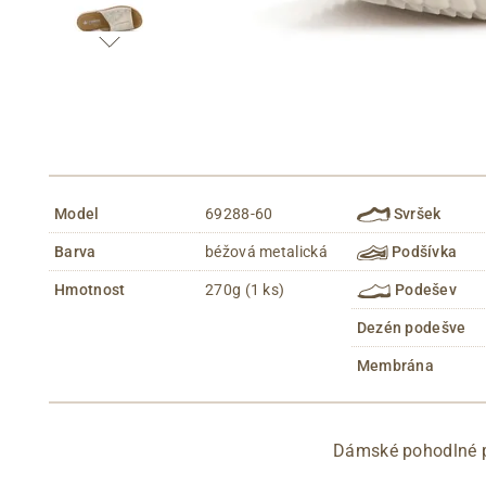
Model
69288-60
Svršek
Barva
béžová metalická
Podšívka
Hmotnost
270g (1 ks)
Podešev
Dezén podešve
Membrána
Dámské pohodlné pa