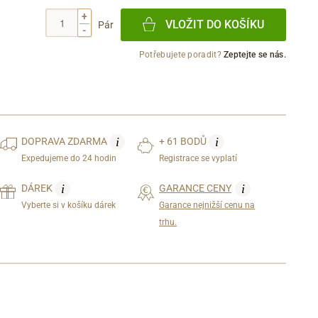
+
VLOŽIT DO KOŠÍKU
Pár
-
Potřebujete poradit?
Zeptejte se nás.
i
i
DOPRAVA
ZDARMA
+ 61 BODŮ
Expedujeme do 24 hodin
Registrace se vyplatí
i
i
DÁREK
GARANCE CENY
Vyberte si v košíku dárek
Garance nejnižší cenu na
trhu.