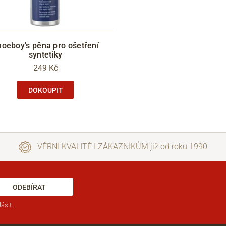
oeboy's pěna pro ošetření
syntetiky
249 Kč
DOKOUPIT
VĚRNÍ KVALITĚ I ZÁKAZNÍKŮM již od roku 1990
ODEBÍRAT
ásit.