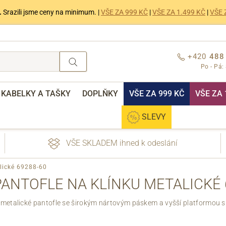
.
Srazili jsme ceny na minimum. |
VŠE ZA 999 KČ
|
VŠE ZA 1.499 KČ
|
VŠE 
+420
488
Po - Pá:
KABELKY A TAŠKY
DOPLŇKY
VŠE ZA 999 KČ
VŠE ZA 
SLEVY
VŠE SKLADEM ihned k odeslání
alické 69288-60
PANTOFLE NA KLÍNKU METALICKÉ 
etalické pantofle se širokým nártovým páskem a vyšší platformou s
nebo přihlášení