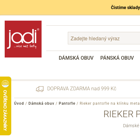
Čistíme sklady
DÁMSKÁ OBUV
PÁNSKÁ OBUV
DOPRAVA ZDARMA nad 999 Kč
Úvod
/
Dámská obuv
/
Pantofle
/
Rieker pantofle na klínku met
RIEKER 
Zapomenuté heslo
Dámské m
Registrace