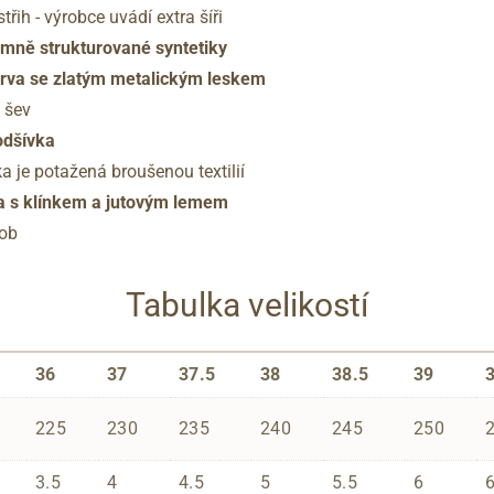
třih - výrobce uvádí extra šíři
emně strukturované syntetiky
arva se zlatým metalickým leskem
 šev
odšívka
a je potažená broušenou textilií
a s klínkem a jutovým lemem
sob
Tabulka velikostí
36
37
37.5
38
38.5
39
225
230
235
240
245
250
3.5
4
4.5
5
5.5
6