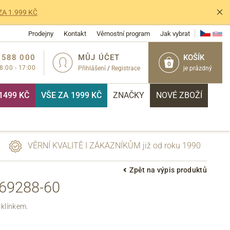
ZA 1.999 KČ
Prodejny
Kontakt
Věrnostní program
Jak vybrat
 588 000
MŮJ ÚČET
KOŠÍK
0
 8:00 - 17:00
Přihlášení
/
Registrace
je prázdný
1499 KČ
VŠE ZA 1999 KČ
ZNAČKY
NOVÉ ZBOŽÍ
VĚRNÍ KVALITĚ I ZÁKAZNÍKŮM již od roku 1990
Zpět na výpis produktů
69288-60
PŘIHLÁSIT
 klínkem.