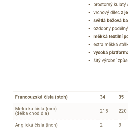
prostorný kulatý s
vrchový dílec
z j
světlá béžová b
ozdobný podélný
měkká textilní p
extra měkká stélk
vysoká platform
šitý výrobní způ
Francouzská čísla (steh)
34
35
Metrická čísla (mm)
215
220
(délka chodidla)
Anglická čísla (inch)
2
3