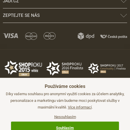
JADI.CZ
ZEPTEJTE SE NÁS
Používáme cookies
Díky vašemu souhlasu pro anonymní využití cookies za účelem analytiky,
personalizace a marketingu vám budeme moci poskytovat služby v
maximální kvalitě.
Více informací
.
©2026 JADI.cz. Užití materiálů bez souhlasu není možné.
Údaje mají pouze informativní charakter a mohou být změněny bez
předchozího upozornění.
Nesouhlasím
Technicky zajišťuje
Simplia.cz
.
Souhlasím