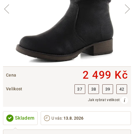
2 499 Kč
Cena
Velikost
37
38
39
42
Jak vybrat velikost
Skladem
U vás
:
13.8. 2026