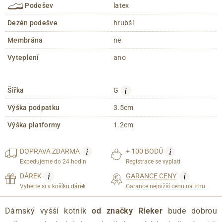
Podešev
latex
Dezén podešve
hrubší
Membrána
ne
Vyteplení
ano
i
Šířka
G
Výška podpatku
3.5cm
Výška platformy
1.2cm
i
i
DOPRAVA
ZDARMA
+ 100 BODŮ
Expedujeme do 24 hodin
Registrace se vyplatí
i
i
DÁREK
GARANCE CENY
Vyberte si v košíku dárek
Garance nejnižší cenu na trhu.
Dámský vyšší kotník
od značky Rieker
bude dobrou