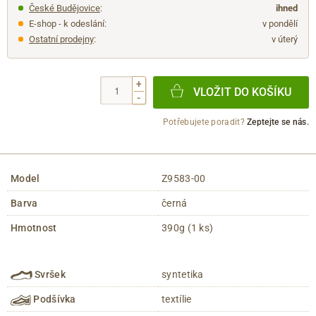
České Budějovice
:
ihned
E-shop - k odeslání:
v pondělí
Ostatní prodejny
:
v úterý
+
VLOŽIT DO KOŠÍKU
-
Potřebujete poradit?
Zeptejte se nás.
Model
Z9583-00
Barva
černá
Hmotnost
390g (1 ks)
Svršek
syntetika
Podšívka
textílie