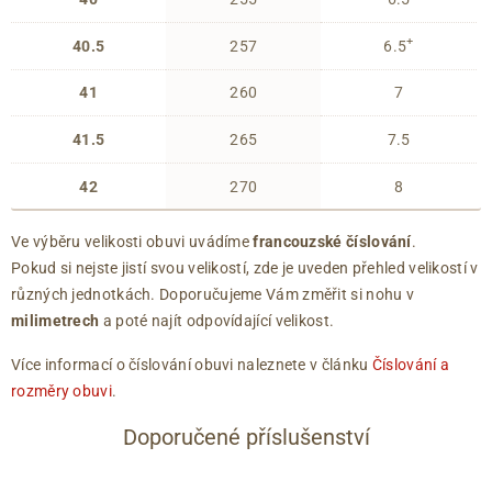
+
40.5
257
6.5
41
260
7
41.5
265
7.5
42
270
8
Ve výběru velikosti obuvi uvádíme
francouzské číslování
.
Pokud si nejste jistí svou velikostí, zde je uveden přehled velikostí v
různých jednotkách. Doporučujeme Vám změřit si nohu v
milimetrech
a poté najít odpovídající velikost.
Více informací o číslování obuvi naleznete v článku
Číslování a
rozměry obuvi
.
Doporučené příslušenství