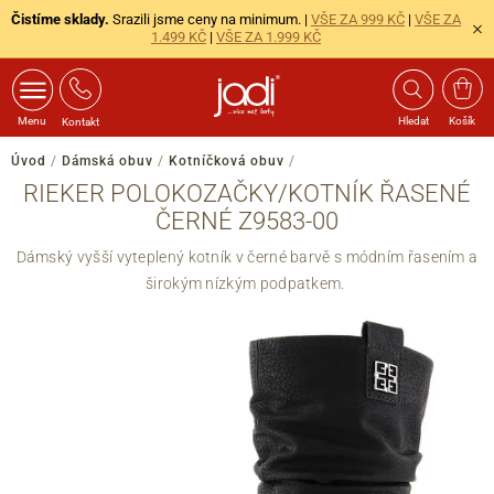
Čistíme sklady.
Srazili jsme ceny na minimum. |
VŠE ZA 999 KČ
|
VŠE ZA
1.499 KČ
|
VŠE ZA 1.999 KČ
Menu
Hledat
Košík
Kontakt
Úvod
/
Dámská obuv
/
Kotníčková obuv
/
RIEKER POLOKOZAČKY/KOTNÍK ŘASENÉ
ČERNÉ Z9583-00
Dámský vyšší vyteplený kotník v černé barvě s módním řasením a
širokým nízkým podpatkem.