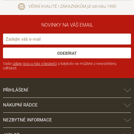
VĚRNÍ KVALITĚ I ZÁKAZNÍKŮM již od roku 1990
NOVINKY NA VÁŠ EMAIL
ODEBÍRAT
Vaše
údaje jsou u nás v bezpečí
a kdykoliv se můžete z newsletteru
odhlásit.
PŘIHLÁŠENÍ
NÁKUPNÍ RÁDCE
NEZBYTNÉ INFORMACE