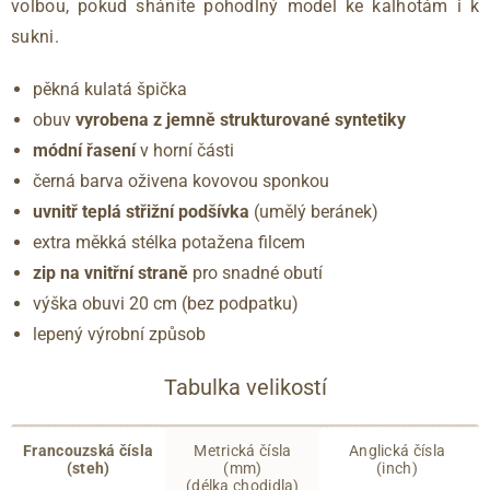
volbou, pokud sháníte pohodlný model ke kalhotám i k
sukni.
pěkná kulatá špička
obuv
vyrobena z jemně strukturované syntetiky
módní řasení
v horní části
černá barva oživena kovovou sponkou
uvnitř teplá střižní podšívka
(umělý beránek)
extra měkká stélka potažena filcem
zip na vnitřní straně
pro snadné obutí
výška obuvi 20 cm (bez podpatku)
lepený výrobní způsob
Tabulka velikostí
Francouzská čísla
Metrická čísla
Anglická čísla
(steh)
(mm)
(inch)
(délka chodidla)