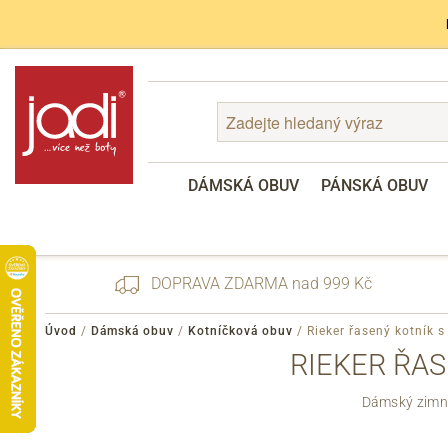
DÁMSKÁ OBUV
PÁNSKÁ OBUV
DOPRAVA ZDARMA nad 999 Kč
Úvod
/
Dámská obuv
/
Kotníčková obuv
/
Rieker řasený kotník
RIEKER ŘA
Zapomenuté heslo
Dámský zimní
Registrace