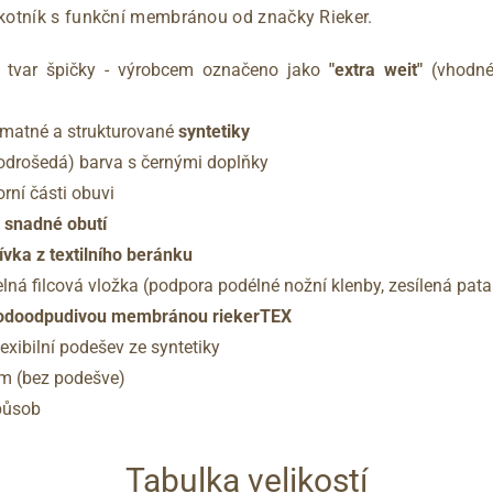
kotník s funkční membránou od značky Rieker.
ný tvar špičky - výrobcem označeno jako
"extra weit"
(vhodné 
matné a strukturované
syntetiky
drošedá) barva s černými doplňky
rní části obuvi
o snadné obutí
ívka z textilního beránku
lná filcová vložka (podpora podélné nožní klenby, zesílená pata
vodoodpudivou membránou riekerTEX
lexibilní podešev ze syntetiky
cm (bez podešve)
působ
Tabulka velikostí