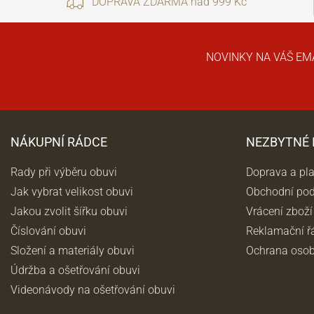
DOPRAVA ZDARMA nad 999 Kč
NOVINKY NA VÁŠ EM
NÁKUPNÍ RÁDCE
NEZBYTNÉ
Rady při výběru obuvi
Doprava a pl
Jak vybrat velikost obuvi
Obchodní po
Jakou zvolit šířku obuvi
Vrácení zboží
Číslování obuvi
Reklamační ř
Složení a materiály obuvi
Ochrana osob
Údržba a ošetřování obuvi
Videonávody na ošetřování obuvi