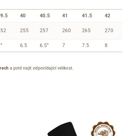
39.5
40
40.5
41
41.5
42
252
255
257
260
265
270
+
+
6
6.5
6.5
7
7.5
8
rech
a poté najít odpovídající velikost.