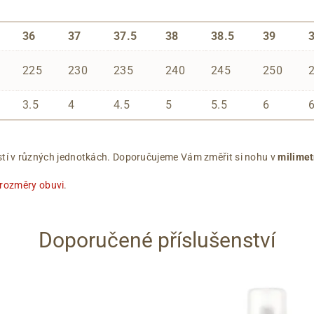
36
37
37.5
38
38.5
39
225
230
235
240
245
250
3.5
4
4.5
5
5.5
6
ikostí v různých jednotkách. Doporučujeme Vám změřit si nohu v
milimet
 rozměry obuvi
.
Doporučené příslušenství