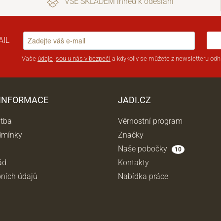
VŠE SKLADEM ihned k odeslání
AIL
Vaše
údaje jsou u nás v bezpečí
a kdykoliv se můžete z newsletteru odhl
 INFORMACE
JADI.CZ
atba
Věrnostní program
dmínky
Značky
Naše pobočky
10
ád
Kontakty
ních údajů
Nabídka práce