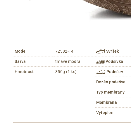
Model
72382-14
Svršek
Barva
tmavě modrá
Podšívka
Hmotnost
350g (1 ks)
Podešev
Dezén podešve
Typ membrány
Membrána
Vyteplení