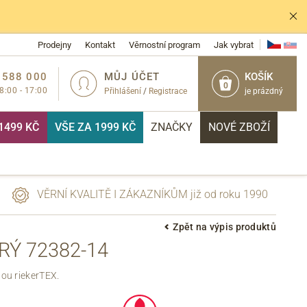
Prodejny
Kontakt
Věrnostní program
Jak vybrat
 588 000
MŮJ ÚČET
KOŠÍK
0
 8:00 - 17:00
Přihlášení
/
Registrace
je prázdný
1499 KČ
VŠE ZA 1999 KČ
ZNAČKY
NOVÉ ZBOŽÍ
VĚRNÍ KVALITĚ I ZÁKAZNÍKŮM již od roku 1990
Zpět na výpis produktů
Ý 72382-14
PŘIHLÁSIT
ou riekerTEX.