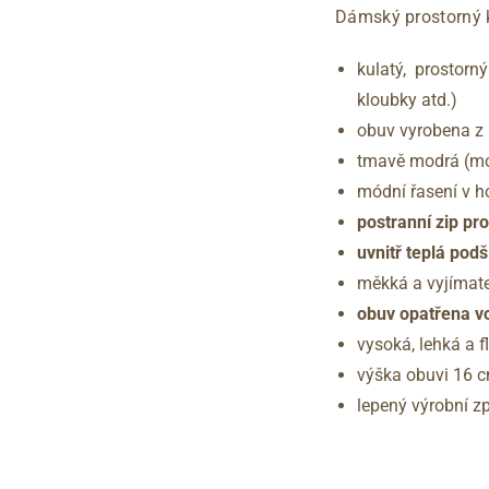
Dámský prostorný 
kulatý, prostor
kloubky atd.)
obuv vyrobena z 
tmavě modrá (mo
módní řasení v ho
postranní zip pr
uvnitř teplá podš
měkká a vyjímate
obuv opatřena 
vysoká, lehká a f
výška obuvi 16 
lepený výrobní z