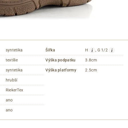
i
i
syntetika
Šířka
H
, G 1/2
textílie
Výška podpatku
3.8cm
syntetika
Výška platformy
2.5cm
hrubší
RiekerTex
ano
ano