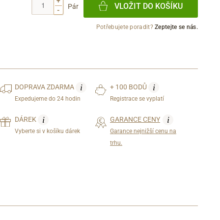
+
VLOŽIT DO KOŠÍKU
Pár
-
Potřebujete poradit?
Zeptejte se nás.
i
i
DOPRAVA
ZDARMA
+ 100 BODŮ
Expedujeme do 24 hodin
Registrace se vyplatí
i
i
DÁREK
GARANCE CENY
Vyberte si v košíku dárek
Garance nejnižší cenu na
trhu.