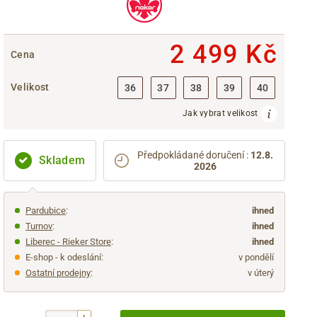
2 499 Kč
Cena
Velikost
36
37
38
39
40
Jak vybrat velikost
Předpokládané doručení
:
12.8.
Skladem
2026
Pardubice
:
ihned
Turnov
:
ihned
Liberec - Rieker Store
:
ihned
E-shop - k odeslání:
v pondělí
Ostatní prodejny
:
v úterý