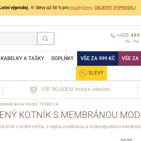
Letní výprodej
. 🌞 Slevy až 50 % pro
muže
i
ženy
.
OBJEVIT VÝPRODEJ
+420
488
Po - Pá:
KABELKY A TAŠKY
DOPLŇKY
VŠE ZA 999 KČ
VŠE ZA 
SLEVY
VŠE SKLADEM ihned k odeslání
 s membránou modrý 72382-14
SENÝ KOTNÍK S MEMBRÁNOU MODR
 kotník v širším střihu, s teplou podšívkou a vodoodpudivou membrán
nebo přihlášení