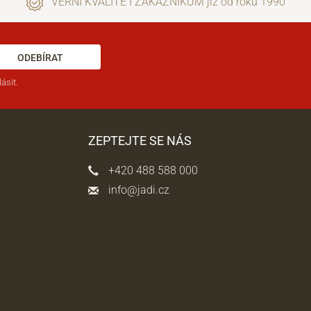
VĚRNÍ KVALITĚ I ZÁKAZNÍKŮM již od roku 1990
ODEBÍRAT
ásit.
ZEPTEJTE SE NÁS
+420 488 588 000
info@jadi.cz