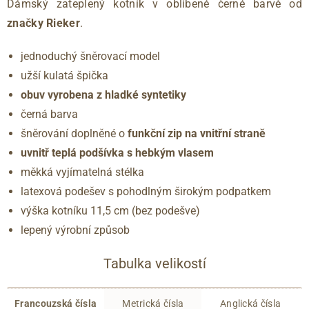
Dámský zateplený kotník v oblíbené černé barvě od
značky Rieker
.
jednoduchý šněrovací model
užší kulatá špička
obuv vyrobena z hladké syntetiky
černá barva
šněrování doplněné o
funkční zip na vnitřní straně
uvnitř teplá podšívka s hebkým vlasem
měkká vyjímatelná stélka
latexová podešev s pohodlným širokým podpatkem
výška kotníku 11,5 cm (bez podešve)
lepený výrobní způsob
Tabulka velikostí
Francouzská čísla
Metrická čísla
Anglická čísla