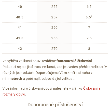
40
255
6.5
+
40.5
257
6.5
41
260
7
41.5
265
7.5
42
270
8
Ve výběru velikosti obuvi uvádíme
francouzské číslování
.
Pokud si nejste jistí svou velikostí, zde je uveden přehled velikostí v
různých jednotkách. Doporučujeme Vám změřit si nohu v
milimetrech
a poté najít odpovídající velikost.
Více informací o číslování obuvi naleznete v článku
Číslování a
rozměry obuvi
.
Doporučené příslušenství