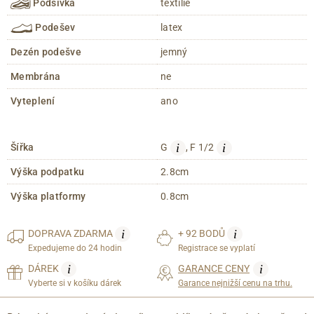
Podšívka
textílie
Podešev
latex
Dezén podešve
jemný
Membrána
ne
Vyteplení
ano
i
i
Šířka
G
, F 1/2
Výška podpatku
2.8cm
Výška platformy
0.8cm
i
i
DOPRAVA
ZDARMA
+ 92 BODŮ
Expedujeme do 24 hodin
Registrace se vyplatí
i
i
DÁREK
GARANCE CENY
Vyberte si v košíku dárek
Garance nejnižší cenu na trhu.