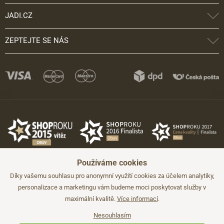
JADI.CZ
ZEPTEJTE SE NÁS
Používáme cookies
Díky vašemu souhlasu pro anonymní využití cookies za účelem analytiky,
personalizace a marketingu vám budeme moci poskytovat služby v
maximální kvalitě.
Více informací
.
©2026 JADI.cz. Užití materiálů bez souhlasu není možné.
Údaje mají pouze informativní charakter a mohou být změněny bez
předchozího upozornění.
Nesouhlasím
Technicky zajišťuje
Simplia.cz
.