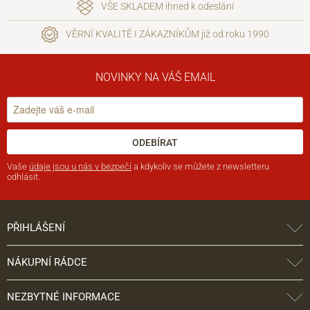
VŠE SKLADEM ihned k odeslání
VĚRNÍ KVALITĚ I ZÁKAZNÍKŮM již od roku 1990
NOVINKY NA VÁŠ EMAIL
ODEBÍRAT
Vaše
údaje jsou u nás v bezpečí
a kdykoliv se můžete z newsletteru
odhlásit.
PŘIHLÁŠENÍ
NÁKUPNÍ RÁDCE
NEZBYTNÉ INFORMACE