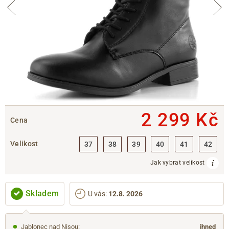
2 299 Kč
Cena
Velikost
37
38
39
40
41
42
Jak vybrat velikost
Skladem
U vás
:
12.8. 2026
Jablonec nad Nisou
:
ihned