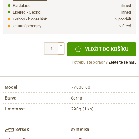
Pardubice
:
ihned
Liberec - Géčko
:
ihned
E-shop - k odeslání:
v pondělí
Ostatní prodejny
:
v úterý
+
VLOŽIT DO KOŠÍKU
-
Potřebujete poradit?
Zeptejte se nás.
Model
77030-00
Barva
černá
Hmotnost
290g (1 ks)
Svršek
syntetika