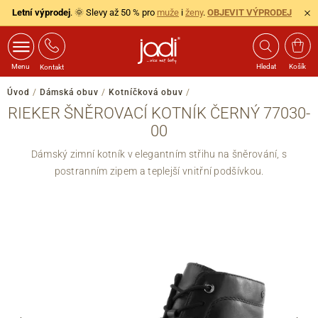
Letní výprodej
. 🌞 Slevy až 50 % pro
muže
i
ženy
.
OBJEVIT VÝPRODEJ
Menu
Hledat
Košík
Kontakt
Úvod
/
Dámská obuv
/
Kotníčková obuv
/
RIEKER ŠNĚROVACÍ KOTNÍK ČERNÝ 77030-
00
Dámský zimní kotník v elegantním střihu na šněrování, s
postranním zipem a teplejší vnitřní podšívkou.