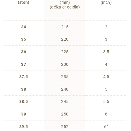
(steh)
(mm)
(inch)
(délka chodidla)
34
215
2
35
220
3
36
225
3.5
37
230
4
37.5
235
4.5
38
240
5
38.5
245
5.5
39
250
6
+
39.5
252
6