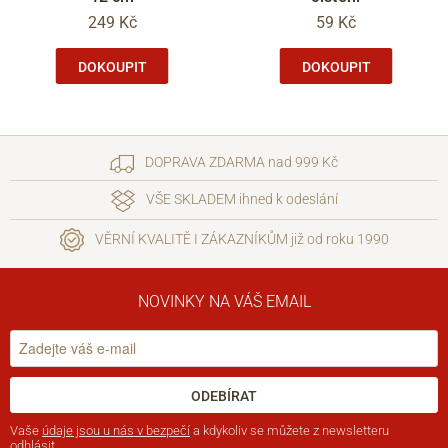
249 Kč
59 Kč
DOKOUPIT
DOKOUPIT
DOPRAVA ZDARMA nad 999 Kč
VŠE SKLADEM ihned k odeslání
VĚRNÍ KVALITĚ I ZÁKAZNÍKŮM již od roku 1990
NOVINKY NA VÁŠ EMAIL
ODEBÍRAT
Vaše
údaje jsou u nás v bezpečí
a kdykoliv se můžete z newsletteru
odhlásit.