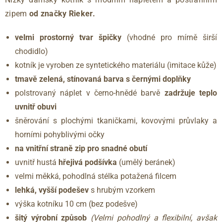
zipem
od značky Rieker.
velmi prostorný tvar špičky
(vhodné pro mírně širší
chodidlo)
kotník je vyroben ze syntetického materiálu (imitace kůže)
tmavě zelená, stínovaná barva s černými doplňky
polstrovaný náplet v černo-hnědé barvě
zadržuje
teplo
uvnitř obuvi
šněrování s plochými tkaničkami, kovovými průvlaky a
horními pohyblivými očky
na vnitřní straně zip pro snadné obutí
uvnitř hustá
hřejivá
podšívka
(umělý beránek)
velmi měkká, pohodlná stélka potažená filcem
lehká, vyšší podešev
s hrubým vzorkem
výška kotníku 10 cm (bez podešve)
šitý výrobní způsob
(Velmi pohodlný a flexibilní, avšak