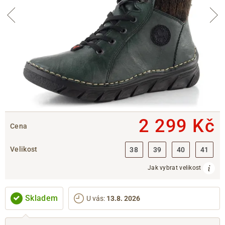
2 299 Kč
Cena
Velikost
38
39
40
41
Jak vybrat velikost
Skladem
U vás
:
13.8. 2026