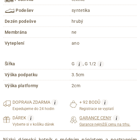
Podešev
syntetika
Dezén podešve
hrubý
Membrána
ne
Vyteplení
ano
i
i
Šířka
G
, G 1/2
Výška podpatku
3.5cm
Výška platformy
2cm
i
i
DOPRAVA
ZDARMA
+ 92 BODŮ
Expedujeme do 24 hodin
Registrace se vyplatí
i
i
DÁREK
GARANCE CENY
Vyberte si v košíku dárek
Garance nejnižší cenu na trhu.
Nízký dámský kotník s módním nápletem a postranním