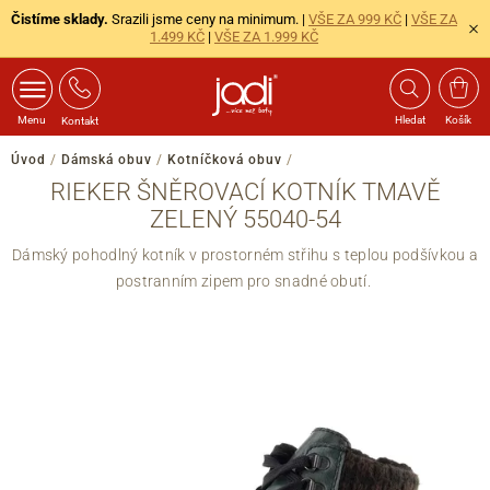
Čistíme sklady.
Srazili jsme ceny na minimum. |
VŠE ZA 999 KČ
|
VŠE ZA
1.499 KČ
|
VŠE ZA 1.999 KČ
Menu
Hledat
Košík
Kontakt
Úvod
/
Dámská obuv
/
Kotníčková obuv
/
RIEKER ŠNĚROVACÍ KOTNÍK TMAVĚ
ZELENÝ 55040-54
Dámský pohodlný kotník v prostorném střihu s teplou podšívkou a
postranním zipem pro snadné obutí.