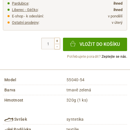
Pardubice
:
ihned
Liberec - Géčko
:
ihned
E-shop - k odeslání:
v pondělí
Ostatní prodejny
:
v úterý
+
VLOŽIT DO KOŠÍKU
-
Potřebujete poradit?
Zeptejte se nás.
Model
55040-54
Barva
tmavě zelená
Hmotnost
320g (1 ks)
Svršek
syntetika
Podšívka
textílie