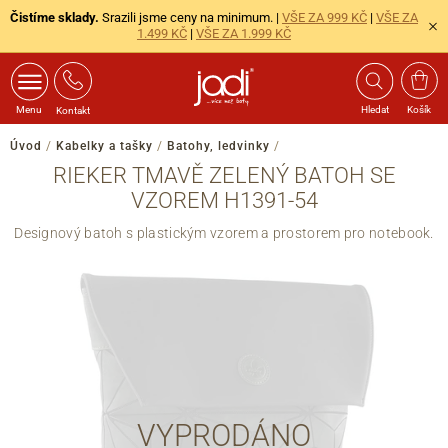
Čistíme sklady.
Srazili jsme ceny na minimum. |
VŠE ZA 999 KČ
|
VŠE ZA
1.499 KČ
|
VŠE ZA 1.999 KČ
Menu
Hledat
Košík
Kontakt
Úvod
/
Kabelky a tašky
/
Batohy, ledvinky
/
RIEKER TMAVĚ ZELENÝ BATOH SE
VZOREM H1391-54
Designový batoh s plastickým vzorem a prostorem pro notebook.
VYPRODÁNO