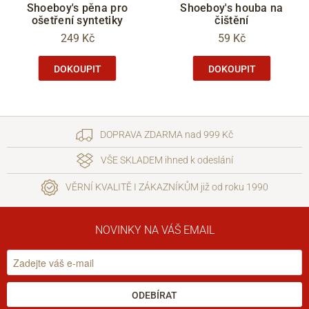
Shoeboy's pěna pro
Shoeboy's houba na
ošetření syntetiky
čištění
249 Kč
59 Kč
DOKOUPIT
DOKOUPIT
DOPRAVA ZDARMA nad 999 Kč
VŠE SKLADEM ihned k odeslání
VĚRNÍ KVALITĚ I ZÁKAZNÍKŮM již od roku 1990
NOVINKY NA VÁŠ EMAIL
ODEBÍRAT