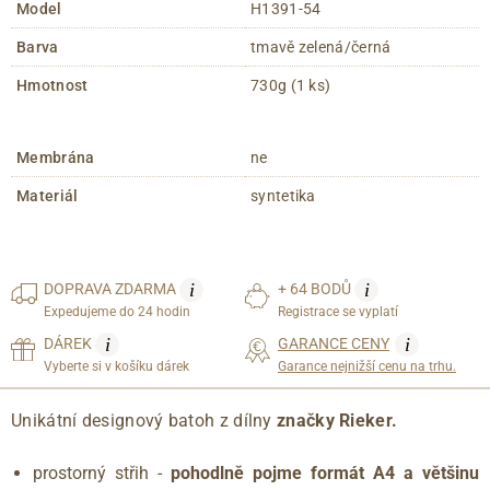
Model
H1391-54
Barva
tmavě zelená/černá
Hmotnost
730g (1 ks)
Membrána
ne
Materiál
syntetika
i
i
DOPRAVA
ZDARMA
+ 64 BODŮ
Expedujeme do 24 hodin
Registrace se vyplatí
i
i
DÁREK
GARANCE CENY
Vyberte si v košíku dárek
Garance nejnižší cenu na trhu.
Unikátní designový batoh z dílny
značky Rieker.
prostorný střih -
pohodlně pojme formát A4 a většinu