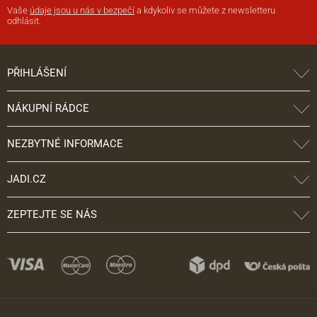
Vaše
údaje jsou u nás v bezpečí
a kdykoliv se můžete z newsletteru
odhlásit.
PŘIHLÁŠENÍ
NÁKUPNÍ RÁDCE
NEZBYTNÉ INFORMACE
JADI.CZ
ZEPTEJTE SE NÁS