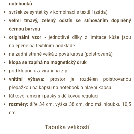
notebooků
svršek ze syntetiky v kombinaci s textilií (záda)
velmi tmavý, zelený
odstín se stínováním
doplněný
černou barvou
originální vzor
- jednotlivé dílky z imitace kůže jsou
nalepené na textilním podkladě
na zadní straně velká zipová kapsa (polstrovaná)
klopa se zapíná na magnetický druk
pod klopou uzavírání na zip
vnitřní výbava:
prostor je rozdělen polstrovanou
přepážkou na kapsu na notebook a hlavní kapsu
látkové ramenní pásky s délkovou regulací
rozměry:
šíře 34 cm, výška 38 cm, dno má hloubku 10,5
cm
Tabulka velikostí