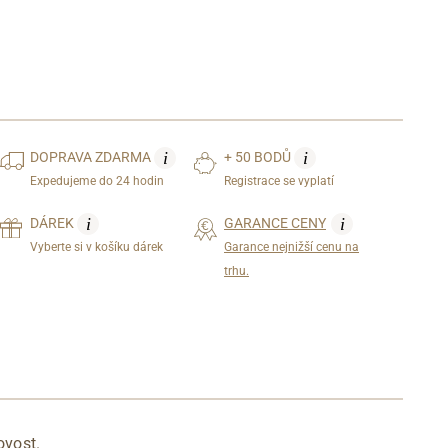
i
i
DOPRAVA
ZDARMA
+ 50 BODŮ
Expedujeme do 24 hodin
Registrace se vyplatí
i
i
DÁREK
GARANCE CENY
Vyberte si v košíku dárek
Garance nejnižší cenu na
trhu.
dovost.