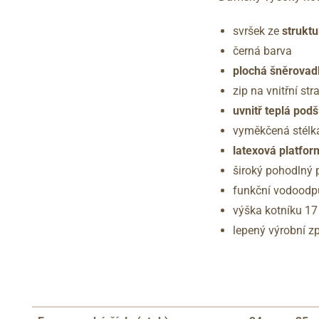
svršek ze
struktu
černá barva
plochá šněrovad
zip na vnitřní st
uvnitř teplá pod
vyměkčená stélk
latexová platfo
široký pohodlný
funkční vodood
výška kotníku 17
lepený výrobní z