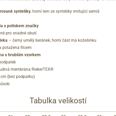
rované syntetiky
, horní lem ze syntetiky imitující semiš
la s potiskem značky
raně pro snadné obutí
šívka
– černý umělý beránek, horní část má kožešinku
a potažená filcem
rma s hrubším vzorkem
 podpatek
pudivá membrána RiekerTEX®
 cm (bez podpatku)
působ
Tabulka velikostí