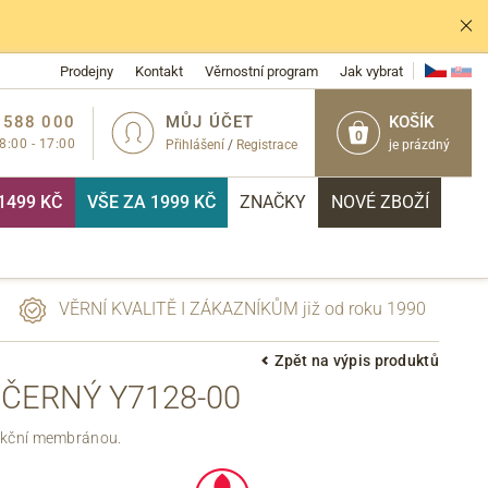
Prodejny
Kontakt
Věrnostní program
Jak vybrat
 588 000
MŮJ ÚČET
KOŠÍK
0
 8:00 - 17:00
Přihlášení
/
Registrace
je prázdný
1499 KČ
VŠE ZA 1999 KČ
ZNAČKY
NOVÉ ZBOŽÍ
VĚRNÍ KVALITĚ I ZÁKAZNÍKŮM již od roku 1990
Zpět na výpis produktů
ČERNÝ Y7128-00
PŘIHLÁSIT
nkční membránou.