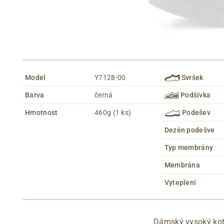
Model
Y7128-00
Svršek
Barva
černá
Podšívka
Hmotnost
460g (1 ks)
Podešev
Dezén podešve
Typ membrány
Membrána
Vyteplení
Dámský vysoký ko