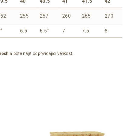
39.5
40
40.5
41
41.5
42
252
255
257
260
265
270
+
+
6
6.5
6.5
7
7.5
8
rech
a poté najít odpovídající velikost.