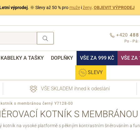
Letní výprodej
. 🌞 Slevy až 50 % pro
muže
i
ženy
.
OBJEVIT VÝPRODEJ
+420
488
Po - Pá:
KABELKY A TAŠKY
DOPLŇKY
VŠE ZA 999 KČ
VŠE ZA 
SLEVY
VŠE SKLADEM ihned k odeslání
í kotník s membránou černý Y7128-00
ŠNĚROVACÍ KOTNÍK S MEMBRÁNOU 
ý kotník na vysoké platformě s pěkným kontrastním šněrováním a fu
nebo přihlášení