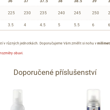
36
37
37.5
38
38.5
39
225
230
235
240
245
250
3.5
4
4.5
5
5.5
6
ikostí v různých jednotkách. Doporučujeme Vám změřit si nohu v
milimet
 rozměry obuvi
.
Doporučené příslušenství