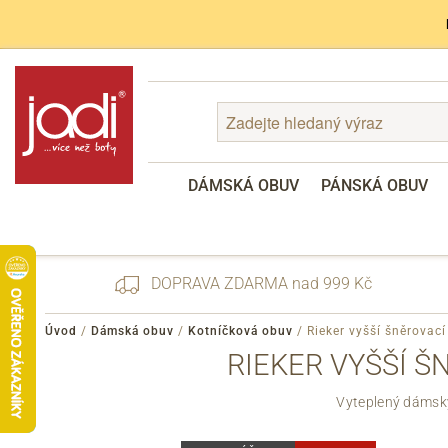
DÁMSKÁ OBUV
PÁNSKÁ OBUV
DOPRAVA ZDARMA nad 999 Kč
Úvod
/
Dámská obuv
/
Kotníčková obuv
/
Rieker vyšší šněrovac
RIEKER VYŠŠÍ 
Zapomenuté heslo
Vyteplený dámsk
Registrace