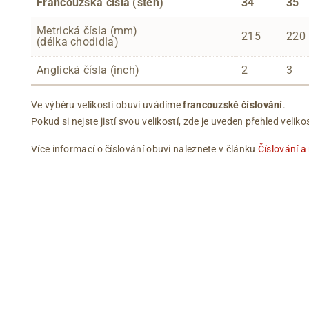
Francouzská čísla (steh)
34
35
Metrická čísla (mm)
215
220
(délka chodidla)
Anglická čísla (inch)
2
3
Ve výběru velikosti obuvi uvádíme
francouzské číslování
.
Pokud si nejste jistí svou velikostí, zde je uveden přehled vel
Více informací o číslování obuvi naleznete v článku
Číslování a