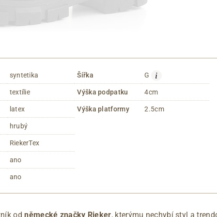
i
syntetika
Šířka
G
textílie
Výška podpatku
4cm
latex
Výška platformy
2.5cm
hrubý
RiekerTex
ano
ano
tník od
německé značky Rieker
, kterýmu nechybí styl a tren