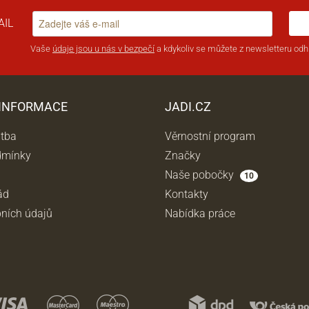
AIL
Vaše
údaje jsou u nás v bezpečí
a kdykoliv se můžete z newsletteru odhl
 INFORMACE
JADI.CZ
atba
Věrnostní program
dmínky
Značky
Naše pobočky
10
ád
Kontakty
ních údajů
Nabídka práce