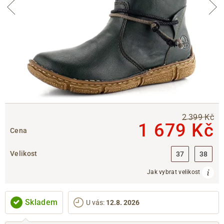
2 399 Kč
1 679 Kč
Cena
Velikost
37
38
Jak vybrat velikost
Skladem
U vás
:
12.8. 2026