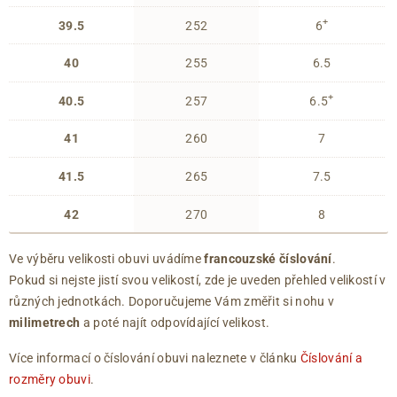
+
39.5
252
6
40
255
6.5
+
40.5
257
6.5
41
260
7
41.5
265
7.5
42
270
8
Ve výběru velikosti obuvi uvádíme
francouzské číslování
.
Pokud si nejste jistí svou velikostí, zde je uveden přehled velikostí v
různých jednotkách. Doporučujeme Vám změřit si nohu v
milimetrech
a poté najít odpovídající velikost.
Více informací o číslování obuvi naleznete v článku
Číslování a
rozměry obuvi
.