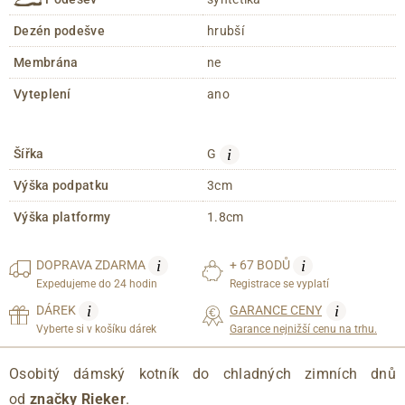
Dezén podešve
hrubší
Membrána
ne
Vyteplení
ano
i
Šířka
G
Výška podpatku
3cm
Výška platformy
1.8cm
i
i
DOPRAVA
ZDARMA
+ 67 BODŮ
Expedujeme do 24 hodin
Registrace se vyplatí
i
i
DÁREK
GARANCE CENY
Vyberte si v košíku dárek
Garance nejnižší cenu na trhu.
Osobitý dámský kotník do chladných zimních dnů
od
značky Rieker
.