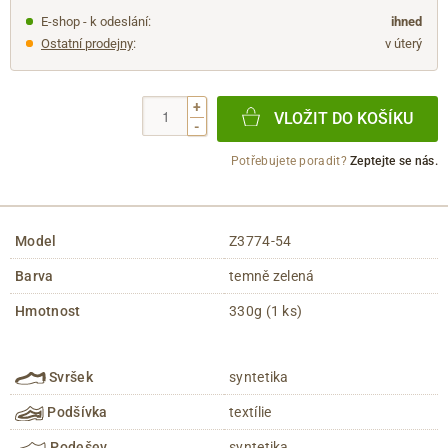
E-shop - k odeslání:
ihned
Ostatní prodejny
:
v úterý
+
VLOŽIT DO KOŠÍKU
-
Potřebujete poradit?
Zeptejte se nás.
Model
Z3774-54
Barva
temně zelená
Hmotnost
330g (1 ks)
Svršek
syntetika
Podšívka
textílie
Podešev
syntetika