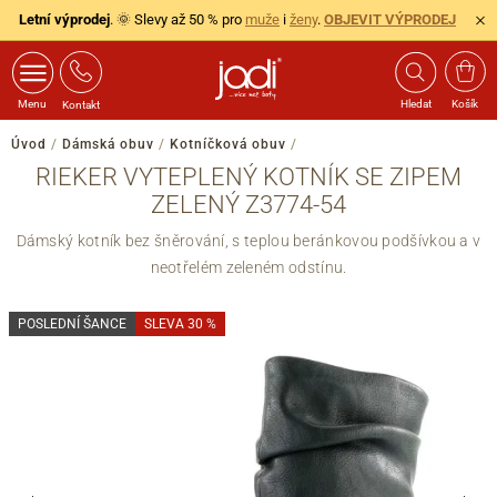
Letní výprodej
. 🌞 Slevy až 50 % pro
muže
i
ženy
.
OBJEVIT VÝPRODEJ
Menu
Hledat
Košík
Kontakt
Úvod
/
Dámská obuv
/
Kotníčková obuv
/
RIEKER VYTEPLENÝ KOTNÍK SE ZIPEM
ZELENÝ Z3774-54
Dámský kotník bez šněrování, s teplou beránkovou podšívkou a v
neotřelém zeleném odstínu.
POSLEDNÍ ŠANCE
SLEVA 30 %