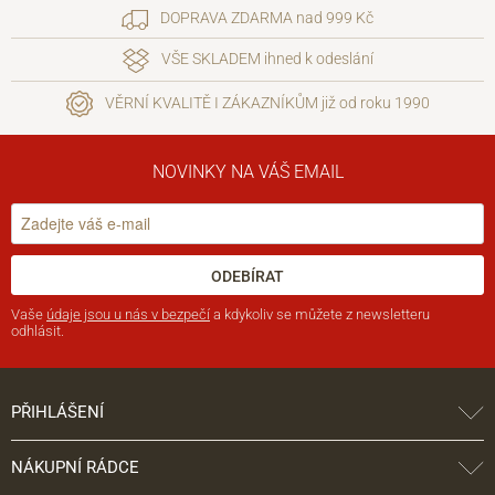
DOPRAVA ZDARMA nad 999 Kč
VŠE SKLADEM ihned k odeslání
VĚRNÍ KVALITĚ I ZÁKAZNÍKŮM již od roku 1990
NOVINKY NA VÁŠ EMAIL
ODEBÍRAT
Vaše
údaje jsou u nás v bezpečí
a kdykoliv se můžete z newsletteru
odhlásit.
PŘIHLÁŠENÍ
NÁKUPNÍ RÁDCE