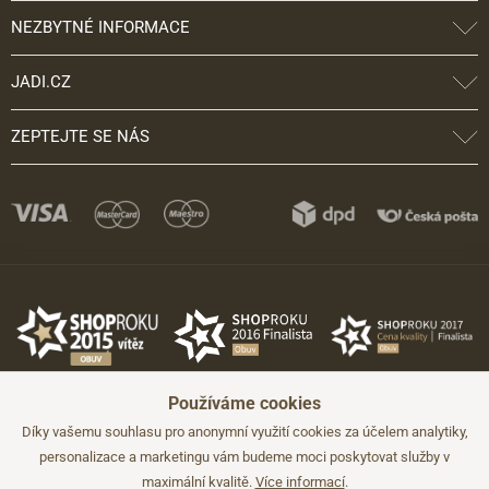
NEZBYTNÉ INFORMACE
JADI.CZ
ZEPTEJTE SE NÁS
Používáme cookies
Díky vašemu souhlasu pro anonymní využití cookies za účelem analytiky,
personalizace a marketingu vám budeme moci poskytovat služby v
maximální kvalitě.
Více informací
.
©2026 JADI.cz. Užití materiálů bez souhlasu není možné.