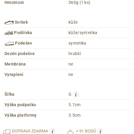
Hmotnost
360g (1 ks)
Svršek
kůže
Podšívka
kůže/syntetika
Podešev
syntetika
Dezén podešve
hrubší
Membrána
ne
Vyteplení
ne
i
Šířka
G
Výška podpatku
5.7cm
Výška platformy
3.5cm
i
i
DOPRAVA
ZDARMA
+ 91 BODŮ