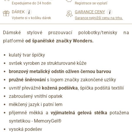
Expedujeme do 24 hodin
Registrace se vyplatí
i
i
DÁREK
GARANCE CENY
Vyberte si v košíku dárek
Garance nejnižší cenu na trhu.
Dámské stylové prozouvací polobotky/tenisky na
platformě
od španělské značky Wonders.
kulatý tvar špičky
svršek vyroben ze strukturované kůže
bronzový metalický odstín oživen černou barvou
pružné šněrování
s logem značky zakončené uzlíky
uvnitř převážně
kožená podšívka
, špička podšitá textilií
zabroušený vnitřní opatek
měkčený jazyk i patní lem
příjemně měkká a
vyjímatelná gelová stélka
potažena
syntetikou - MemoryGel®
vysoká podešev