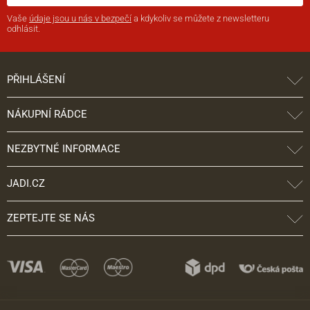
Vaše
údaje jsou u nás v bezpečí
a kdykoliv se můžete z newsletteru
odhlásit.
PŘIHLÁŠENÍ
NÁKUPNÍ RÁDCE
NEZBYTNÉ INFORMACE
JADI.CZ
ZEPTEJTE SE NÁS