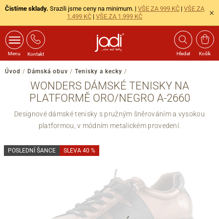
Čistíme sklady.
Srazili jsme ceny na minimum. |
VŠE ZA 999 KČ
|
VŠE ZA
1.499 KČ
|
VŠE ZA 1.999 KČ
Menu
Hledat
Košík
Kontakt
Úvod
/
Dámská obuv
/
Tenisky a kecky
/
WONDERS DÁMSKÉ TENISKY NA
PLATFORMĚ ORO/NEGRO A-2660
Designové dámské tenisky s pružným šněrováním a vysokou
platformou, v módním metalickém provedení.
POSLEDNÍ ŠANCE
SLEVA 40 %