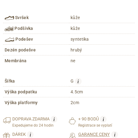
Svršek
kůže
Podšívka
kůže
Podešev
syntetika
Dezén podešve
hrubý
Membrána
ne
i
Šířka
G
Výška podpatku
4.5cm
Výška platformy
2cm
i
i
DOPRAVA
ZDARMA
+ 90 BODŮ
Expedujeme do 24 hodin
Registrace se vyplatí
i
i
DÁREK
GARANCE CENY