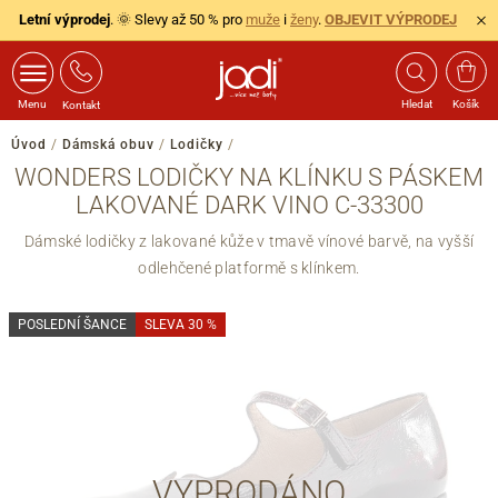
Letní výprodej
. 🌞 Slevy až 50 % pro
muže
i
ženy
.
OBJEVIT VÝPRODEJ
Menu
Hledat
Košík
Kontakt
Úvod
/
Dámská obuv
/
Lodičky
/
WONDERS LODIČKY NA KLÍNKU S PÁSKEM
LAKOVANÉ DARK VINO C-33300
Dámské lodičky z lakované kůže v tmavě vínové barvě, na vyšší
odlehčené platformě s klínkem.
POSLEDNÍ ŠANCE
SLEVA 30 %
VYPRODÁNO