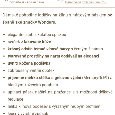
Vyberte si v košíku dárek
Garance nejnižší cenu na trhu.
Dámské pohodlné lodičky na klínu s nártovým páskem
od
španělské značky Wonders
.
elegantní střih s kulatou špičkou
svršek z lakované kůže
krásný odstín temně vínové barvy
s černým žíháním
tvarované prostřihy
na nártu dodávají na eleganci
uvnitř kožená podšívka
zabroušený vnitřní opatek
příjemně měkká stélka s gelovou výplní
(MemoryGel®) a
hladkým koženým potahem
upínací pásek našitý na pružence a s možností délkové
regulace
lehká klínová podešev s výrazným hrubým profilem
lepený výrobní způsob