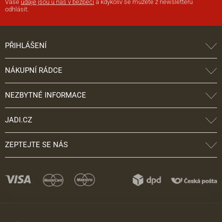
Vaše
údaje jsou u nás v bezpečí
a kdykoliv se můžete z newsletteru
odhlásit.
PŘIHLÁŠENÍ
NÁKUPNÍ RÁDCE
NEZBYTNÉ INFORMACE
JADI.CZ
ZEPTEJTE SE NÁS