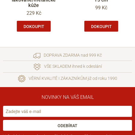
kůže
99 Kč
229 Kč
DOKOUPIT
DOKOUPIT
DOPRAVA ZDARMA nad 999 Kč
VŠE SKLADEM ihned k odeslání
VĚRNÍ KVALITĚ I ZÁKAZNÍKŮM již od roku 1990
NOVINKY NA VÁŠ EMAIL
ODEBÍRAT