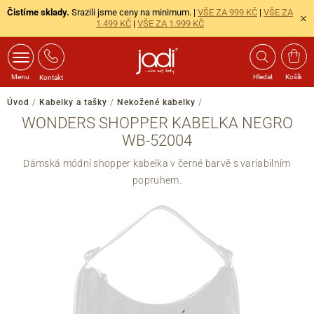
Čistíme sklady.
Srazili jsme ceny na minimum. |
VŠE ZA 999 KČ
|
VŠE ZA
1.499 KČ
|
VŠE ZA 1.999 KČ
Menu
Hledat
Košík
Kontakt
Úvod
/
Kabelky a tašky
/
Nekožené kabelky
/
WONDERS SHOPPER KABELKA NEGRO
WB-52004
Dámská módní shopper kabelka v černé barvě s variabilním
popruhem.