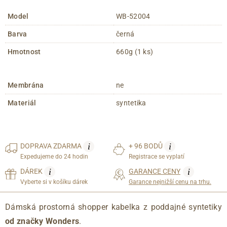
Model
WB-52004
Barva
černá
Hmotnost
660g (1 ks)
Membrána
ne
Materiál
syntetika
i
i
DOPRAVA
ZDARMA
+ 96 BODŮ
Expedujeme do 24 hodin
Registrace se vyplatí
i
i
DÁREK
GARANCE CENY
Vyberte si v košíku dárek
Garance nejnižší cenu na trhu.
Dámská prostorná shopper kabelka z poddajné syntetiky
od značky Wonders
.