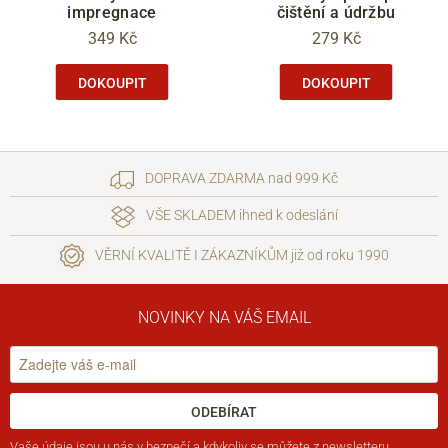
impregnace
čištění a údržbu
349 Kč
279 Kč
DOKOUPIT
DOKOUPIT
DOPRAVA ZDARMA nad 999 Kč
VŠE SKLADEM ihned k odeslání
VĚRNÍ KVALITĚ I ZÁKAZNÍKŮM již od roku 1990
NOVINKY NA VÁŠ EMAIL
ODEBÍRAT
Vaše
údaje jsou u nás v bezpečí
a kdykoliv se můžete z newsletteru