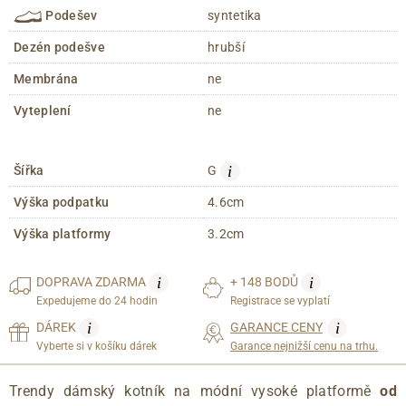
Podešev
syntetika
Dezén podešve
hrubší
Membrána
ne
Vyteplení
ne
i
Šířka
G
Výška podpatku
4.6cm
Výška platformy
3.2cm
i
i
DOPRAVA
ZDARMA
+ 148 BODŮ
Expedujeme do 24 hodin
Registrace se vyplatí
i
i
DÁREK
GARANCE CENY
Vyberte si v košíku dárek
Garance nejnižší cenu na trhu.
Trendy dámský kotník na módní vysoké platformě
od