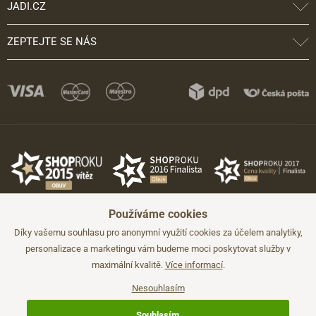
JADI.CZ
ZEPTEJTE SE NÁS
Používáme cookies
Díky vašemu souhlasu pro anonymní využití cookies za účelem analytiky,
personalizace a marketingu vám budeme moci poskytovat služby v
maximální kvalitě.
Více informací
.
©2026 JADI.cz. Užití materiálů bez souhlasu není možné.
Údaje mají pouze informativní charakter a mohou být změněny bez
předchozího upozornění.
Nesouhlasím
Technicky zajišťuje
Simplia.cz
.
Souhlasím