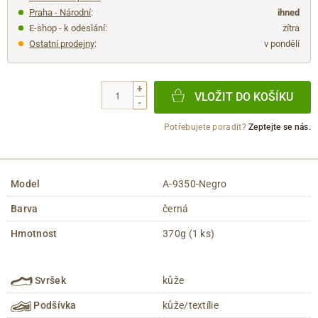
Praha - Národní
:
ihned
E-shop - k odeslání:
zítra
Ostatní prodejny
:
v pondělí
+
VLOŽIT DO KOŠÍKU
-
Potřebujete poradit?
Zeptejte se nás.
Model
A-9350-Negro
Barva
černá
Hmotnost
370g (1 ks)
Svršek
kůže
Podšívka
kůže/textílie