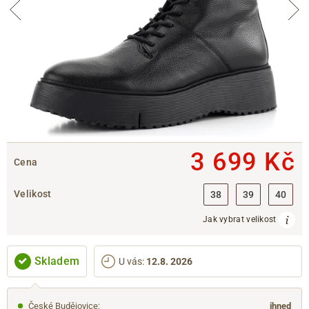
3 699 Kč
Cena
Velikost
38
39
40
Jak vybrat velikost
Skladem
U vás
:
12.8. 2026
České Budějovice
:
ihned