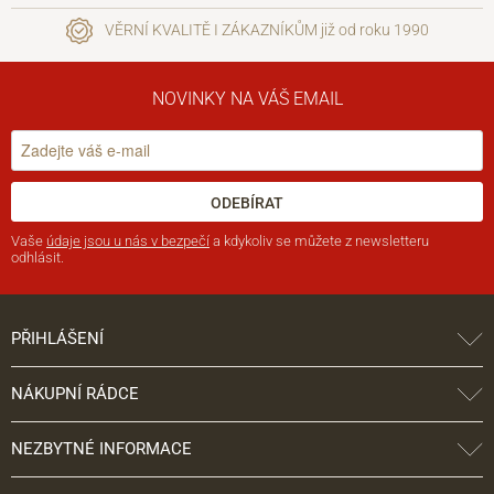
VĚRNÍ KVALITĚ I ZÁKAZNÍKŮM již od roku 1990
NOVINKY NA VÁŠ EMAIL
ODEBÍRAT
Vaše
údaje jsou u nás v bezpečí
a kdykoliv se můžete z newsletteru
odhlásit.
PŘIHLÁŠENÍ
NÁKUPNÍ RÁDCE
NEZBYTNÉ INFORMACE