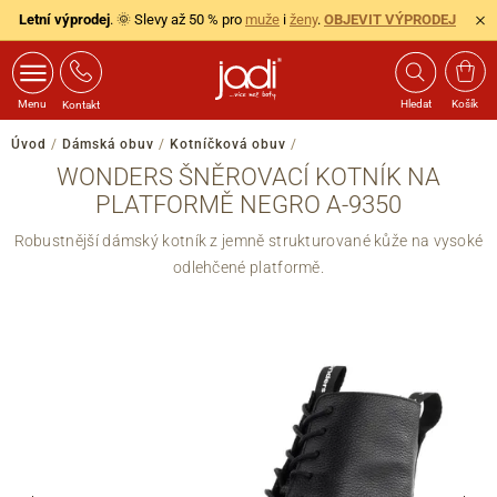
Letní výprodej
. 🌞 Slevy až 50 % pro
muže
i
ženy
.
OBJEVIT VÝPRODEJ
Menu
Hledat
Košík
Kontakt
Úvod
/
Dámská obuv
/
Kotníčková obuv
/
WONDERS ŠNĚROVACÍ KOTNÍK NA
PLATFORMĚ NEGRO A-9350
Robustnější dámský kotník z jemně strukturované kůže na vysoké
odlehčené platformě.