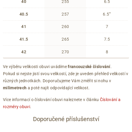
40
255
6.5
+
40.5
257
6.5
41
260
7
41.5
265
7.5
42
270
8
Ve výběru velikosti obuvi uvádíme
francouzské číslování
.
Pokud si nejste jistí svou velikostí, zde je uveden přehled velikostí v
různých jednotkách. Doporučujeme Vám změřit si nohu v
milimetrech
a poté najít odpovídající velikost.
Více informací o číslování obuvi naleznete v článku
Číslování a
rozměry obuvi
.
Doporučené příslušenství