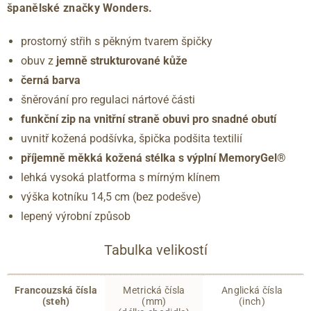
španělské značky Wonders
.
prostorný střih s pěkným tvarem špičky
obuv z
jemně strukturované kůže
černá barva
šněrování pro regulaci nártové části
funkční zip na vnitřní straně obuvi pro snadné obutí
uvnitř kožená podšívka, špička podšita textilií
příjemně měkká kožená stélka s výplní MemoryGel®
lehká vysoká platforma s mírným klínem
výška kotníku 14,5 cm (bez podešve)
lepený výrobní způsob
Tabulka velikostí
Francouzská čísla
Metrická čísla
Anglická čísla
(steh)
(mm)
(inch)