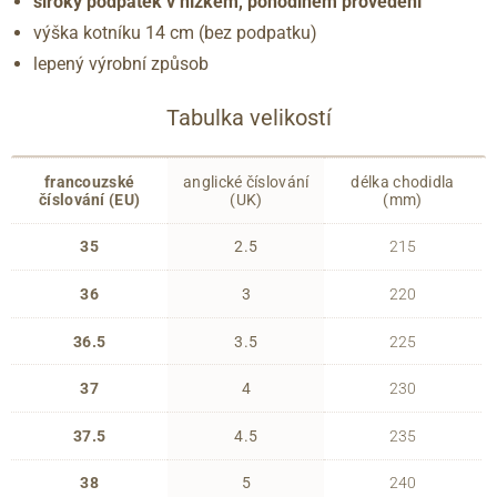
široký podpatek v nízkém, pohodlném provedení
výška kotníku 14 cm (bez podpatku)
lepený výrobní způsob
Tabulka velikostí
francouzské
anglické číslování
délka chodidla
číslování (EU)
(UK)
(mm)
35
2.5
215
36
3
220
36.5
3.5
225
37
4
230
37.5
4.5
235
38
5
240