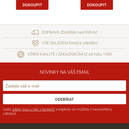
DOKOUPIT
DOKOUPIT
DOPRAVA ZDARMA nad 999 Kč
VŠE SKLADEM ihned k odeslání
VĚRNÍ KVALITĚ I ZÁKAZNÍKŮM již od roku 1990
NOVINKY NA VÁŠ EMAIL
ODEBÍRAT
Vaše
údaje jsou u nás v bezpečí
a kdykoliv se můžete z newsletteru
odhlásit.