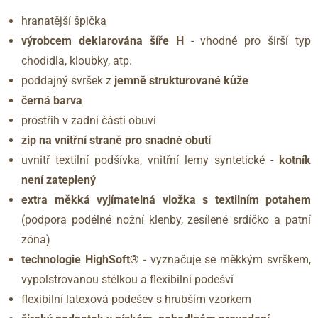
hranatější špička
výrobcem deklarována šíře H
- vhodné pro širší typ
chodidla, kloubky, atp.
poddajný svršek z
jemně strukturované kůže
černá barva
prostřih v zadní části obuvi
zip na vnitřní straně pro snadné obutí
uvnitř textilní podšívka, vnitřní lemy syntetické -
kotník
není zateplený
extra měkká vyjímatelná vložka s textilním potahem
(podpora podélné nožní klenby, zesílené srdíčko a patní
zóna)
technologie HighSoft®
- vyznačuje se měkkým svrškem,
vypolstrovanou stélkou a flexibilní podešví
flexibilní latexová podešev s hrubším vzorkem