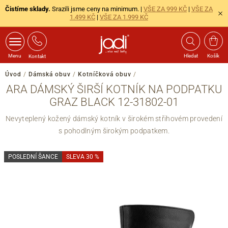
Čistíme sklady.
Srazili jsme ceny na minimum. |
VŠE ZA 999 KČ
|
VŠE ZA
1.499 KČ
|
VŠE ZA 1.999 KČ
Menu
Hledat
Košík
Kontakt
Úvod
/
Dámská obuv
/
Kotníčková obuv
/
ARA DÁMSKÝ ŠIRŠÍ KOTNÍK NA PODPATKU
GRAZ BLACK 12-31802-01
Nevyteplený kožený dámský kotník v širokém střihovém provedení
s pohodlným širokým podpatkem.
POSLEDNÍ ŠANCE
SLEVA 30 %