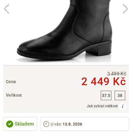
3 499 Kč
2 449 Kč
Cena
Velikost
37.5
38
Jak vybrat velikost
Skladem
U vás
:
13.8. 2026