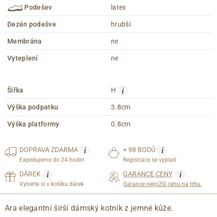
Podešev
latex
Dezén podešve
hrubší
Membrána
ne
Vyteplení
ne
i
Šířka
H
Výška podpatku
3.8cm
Výška platformy
0.8cm
i
i
DOPRAVA
ZDARMA
+ 98 BODŮ
Expedujeme do 24 hodin
Registrace se vyplatí
i
i
DÁREK
GARANCE CENY
Vyberte si v košíku dárek
Garance nejnižší cenu na trhu.
Ara elegantní širší dámský kotník z jemné kůže.