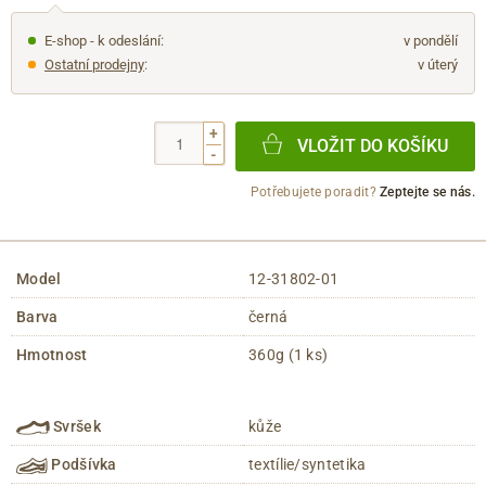
E-shop - k odeslání:
v pondělí
Ostatní prodejny
:
v úterý
+
VLOŽIT DO KOŠÍKU
-
Potřebujete poradit?
Zeptejte se nás.
Model
12-31802-01
Barva
černá
Hmotnost
360g (1 ks)
Svršek
kůže
Podšívka
textílie/syntetika