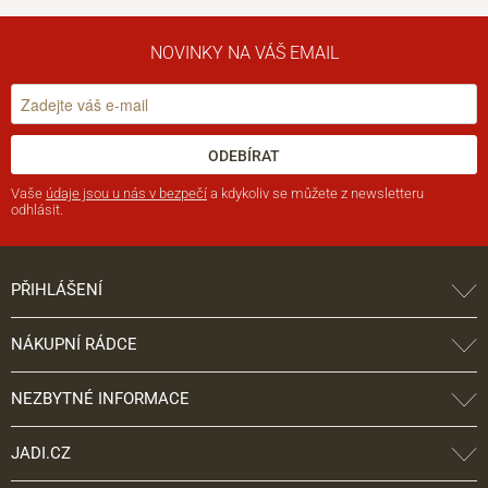
NOVINKY NA VÁŠ EMAIL
ODEBÍRAT
Vaše
údaje jsou u nás v bezpečí
a kdykoliv se můžete z newsletteru
odhlásit.
PŘIHLÁŠENÍ
NÁKUPNÍ RÁDCE
NEZBYTNÉ INFORMACE
JADI.CZ