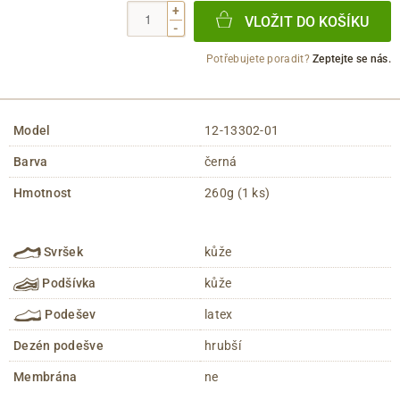
+
VLOŽIT DO KOŠÍKU
-
Potřebujete poradit?
Zeptejte se nás.
Model
12-13302-01
Barva
černá
Hmotnost
260g (1 ks)
Svršek
kůže
Podšívka
kůže
Podešev
latex
Dezén podešve
hrubší
Membrána
ne