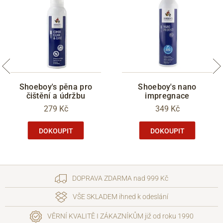
Shoeboy's pěna pro
Shoeboy's nano
čištění a údržbu
impregnace
279 Kč
349 Kč
DOKOUPIT
DOKOUPIT
DOPRAVA ZDARMA nad 999 Kč
VŠE SKLADEM ihned k odeslání
VĚRNÍ KVALITĚ I ZÁKAZNÍKŮM již od roku 1990