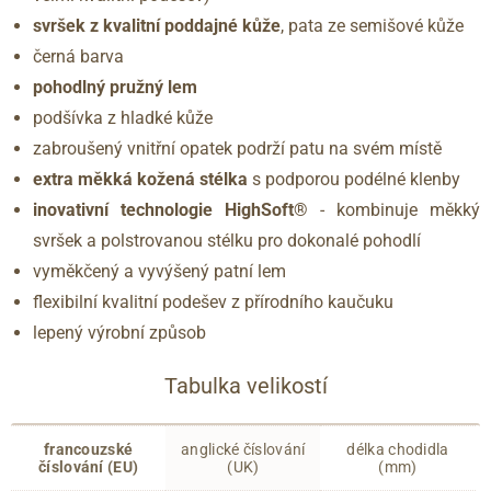
svršek z kvalitní poddajné kůže
,
pata ze semišové kůže
černá barva
pohodlný pružný lem
podšívka z hladké kůže
zabroušený vnitřní opatek podrží patu na svém místě
extra měkká kožená stélka
s podporou podélné klenby
inovativní technologie HighSoft®
- kombinuje měkký
svršek a polstrovanou stélku pro dokonalé pohodlí
vyměkčený a vyvýšený patní lem
flexibilní kvalitní podešev z přírodního kaučuku
lepený výrobní způsob
Tabulka velikostí
francouzské
anglické číslování
délka chodidla
číslování (EU)
(UK)
(mm)