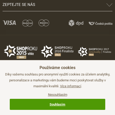
ZEPTEJTE SE NÁS
Používáme cookies
Díky vašemu souhlasu pro anonymní využití cookies za účelem analytiky,
personalizace a marketingu vám budeme moci poskytovat služby v
maximální kvalitě.
Více informací
.
©2026 JADI.cz. Užití materiálů bez souhlasu není možné.
Údaje mají pouze informativní charakter a mohou být změněny bez
předchozího upozornění.
Nesouhlasím
Technicky zajišťuje
Simplia.cz
.
Souhlasím