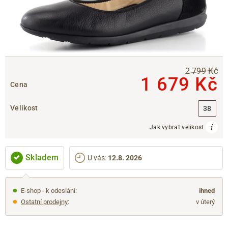
2 799 Kč
1 679 Kč
Cena
Velikost
38
Jak vybrat velikost
Skladem
U vás
:
12.8. 2026
E-shop - k odeslání:
ihned
Ostatní prodejny
:
v úterý