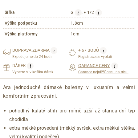
i
i
Šířka
G
, F 1/2
Výška podpatku
1.8cm
Výška platformy
1cm
i
i
DOPRAVA
ZDARMA
+ 67 BODŮ
Expedujeme do 24 hodin
Registrace se vyplatí
i
i
DÁREK
GARANCE CENY
Vyberte si v košíku dárek
Garance nejnižší cenu na trhu.
Ara jednoduché dámské baleríny v luxusním a velmi
komfortním zpracování.
pohodlný kulatý střih pro mírně užší až standardní typ
chodidla
extra měkké provedení (měkký svršek, extra měkká stélka,
velmi kvalitní podešev)