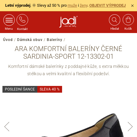
Letní výprodej
. 🌞 Slevy až 50 % pro
muže
i
ženy
.
OBJEVIT VÝPRODEJ
Menu
Hledat
Košík
Kontakt
Úvod
/
Dámská obuv
/
Baleríny
/
ARA KOMFORTNÍ BALERÍNY ČERNÉ
SARDINIA-SPORT 12-13302-01
Komfortní dámské balerínky z poddajné kůže, s extra měkkou
stélkou a velmi kvalitní a flexibilní podešví.
POSLEDNÍ ŠANCE
SLEVA 40 %