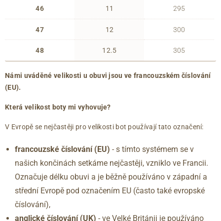
46
11
295
47
12
300
48
12.5
305
Námi uváděné velikosti u obuvi jsou ve francouzském číslování
(EU).
Která velikost boty mi vyhovuje?
V Evropě se nejčastěji pro velikosti bot používají tato označení:
francouzské číslování (EU)
- s tímto systémem se v
našich končinách setkáme nejčastěji, vzniklo ve Francii.
Označuje délku obuvi a je běžně používáno v západní a
střední Evropě pod označením EU (často také evropské
číslování),
anglické číslování
(UK)
- ve Velké Británii je používáno