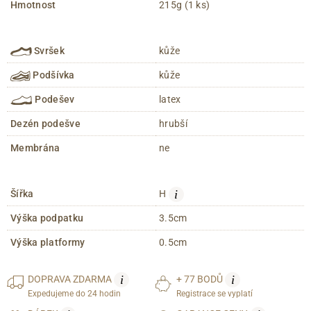
Hmotnost
215g (1 ks)
Svršek
kůže
Podšívka
kůže
Podešev
latex
Dezén podešve
hrubší
Membrána
ne
i
Šířka
H
Výška podpatku
3.5cm
Výška platformy
0.5cm
i
i
DOPRAVA
ZDARMA
+ 77 BODŮ
Expedujeme do 24 hodin
Registrace se vyplatí