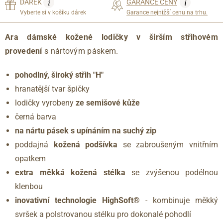
i
i
DÁREK
GARANCE CENY
Vyberte si v košíku dárek
Garance nejnižší cenu na trhu.
Ara dámské kožené lodičky v širším střihovém
provedení
s nártovým páskem.
pohodlný, široký
střih "H"
hranatější tvar špičky
lodičky vyrobeny
ze semišové kůže
černá barva
na nártu pásek s upínáním na suchý zip
poddajná
kožená podšívka
se zabroušeným vnitřním
opatkem
extra měkká kožená stélka
se zvýšenou podélnou
klenbou
inovativní technologie HighSoft®
- kombinuje měkký
svršek a polstrovanou stélku pro dokonalé pohodlí