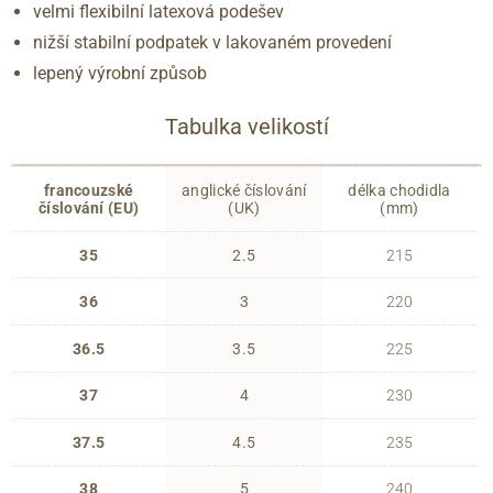
velmi flexibilní latexová podešev
nižší stabilní podpatek v lakovaném provedení
lepený výrobní způsob
Tabulka velikostí
francouzské
anglické číslování
délka chodidla
číslování (EU)
(UK)
(mm)
35
2.5
215
36
3
220
36.5
3.5
225
37
4
230
37.5
4.5
235
38
5
240