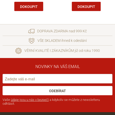
DOKOUPIT
DOKOUPIT
DOPRAVA ZDARMA nad 999 Kč
VŠE SKLADEM ihned k odeslání
VĚRNÍ KVALITĚ I ZÁKAZNÍKŮM již od roku 1990
NOVINKY NA VÁŠ EMAIL
ODEBÍRAT
Vaše
údaje jsou u nás v bezpečí
a kdykoliv se můžete z newsletteru
odhlásit.