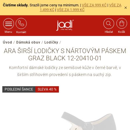
Čistíme sklady.
Srazili jsme ceny na minimum. |
VŠE ZA 999 KČ
|
VŠE ZA
1.499 KČ
|
VŠE ZA 1.999 KČ
Menu
Hledat
Košík
Kontakt
Úvod
/
Dámská obuv
/
Lodičky
/
ARA ŠIRŠÍ LODIČKY S NÁRTOVÝM PÁSKEM
GRAZ BLACK 12-20410-01
Komfortní dámské lodičky ze semišové kůže v černé barvě, v
širším střihovém provedení s páskem na suchý zip.
POSLEDNÍ ŠANCE
SLEVA 40 %