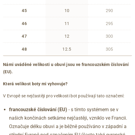
45
10
290
46
11
295
47
12
300
48
12.5
305
Námi uváděné velikosti u obuvi jsou ve francouzském číslování
(EU).
Která velikost boty mi vyhovuje?
V Evropě se nejčastěji pro velikosti bot používají tato označení:
francouzské číslování (EU)
- s tímto systémem se v
našich končinách setkáme nejčastěji, vzniklo ve Francii.
Označuje délku obuvi a je běžně používáno v západní a
střední Evropě pod označením EU (často také evropské