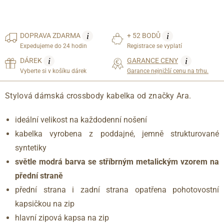
i
i
DOPRAVA
ZDARMA
+ 52 BODŮ
Expedujeme do 24 hodin
Registrace se vyplatí
i
i
DÁREK
GARANCE CENY
Vyberte si v košíku dárek
Garance nejnižší cenu na trhu.
Stylová dámská crossbody kabelka od značky Ara.
ideální velikost na každodenní nošení
kabelka vyrobena z poddajné, jemně strukturované
syntetiky
světle modrá barva se stříbrným metalickým
vzorem na
přední straně
přední strana i zadní strana opatřena pohotovostní
kapsičkou na zip
hlavní zipová kapsa na zip