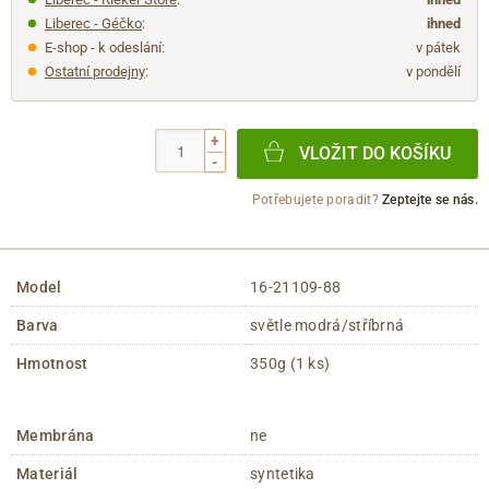
Liberec - Géčko
:
ihned
E-shop - k odeslání:
v pátek
Ostatní prodejny
:
v pondělí
+
VLOŽIT DO KOŠÍKU
-
Potřebujete poradit?
Zeptejte se nás.
Model
16-21109-88
Barva
světle modrá/stříbrná
Hmotnost
350g (1 ks)
Membrána
ne
Materiál
syntetika