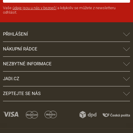
Vaše
údaje jsou u nás v bezpečí
a kdykoliv se můžete z newsletteru
odhlásit.
PŘIHLÁŠENÍ
NÁKUPNÍ RÁDCE
NEZBYTNÉ INFORMACE
JADI.CZ
ZEPTEJTE SE NÁS