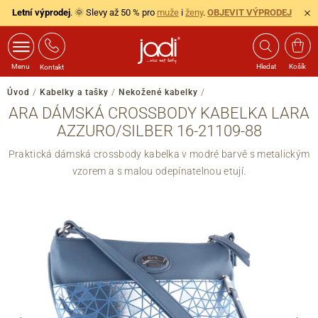
Letní výprodej
. 🌞 Slevy až 50 % pro
muže
i
ženy
.
OBJEVIT VÝPRODEJ
Menu
Hledat
Košík
Kontakt
Úvod
/
Kabelky a tašky
/
Nekožené kabelky
/
ARA DÁMSKÁ CROSSBODY KABELKA LARA
AZZURO/SILBER 16-21109-88
Praktická dámská crossbody kabelka v modré barvě s metalickým
vzorem a s malou odepínatelnou etují.