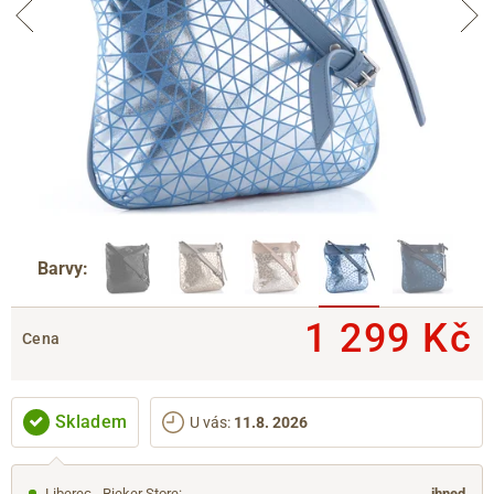
Barvy:
1 299 Kč
Cena
Skladem
U vás
:
11.8. 2026
Liberec - Rieker Store
:
ihned