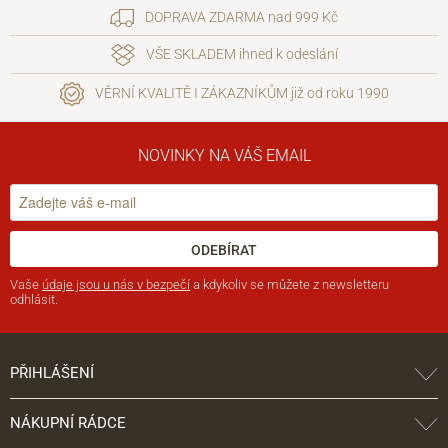
DOPRAVA ZDARMA nad 999 Kč
VŠE SKLADEM ihned k odeslání
VĚRNÍ KVALITĚ I ZÁKAZNÍKŮM již od roku 1990
NOVINKY NA VÁŠ EMAIL
ODEBÍRAT
Vaše
údaje jsou u nás v bezpečí
a kdykoliv se můžete z newsletteru
odhlásit.
PŘIHLÁŠENÍ
NÁKUPNÍ RÁDCE