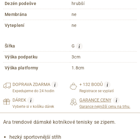
Dezén podešve
hrubší
Membrána
ne
Vyteplení
ne
i
Šířka
G
Výška podpatku
3cm
Výška platformy
1.8cm
i
i
DOPRAVA
ZDARMA
+ 132 BODŮ
Expedujeme do 24 hodin
Registrace se vyplatí
i
i
DÁREK
GARANCE CENY
Vyberte si v košíku dárek
Garance nejnižší cenu na trhu.
Ara trendové dámské kotníkové tenisky se zipem.
hezký sportovnější střih