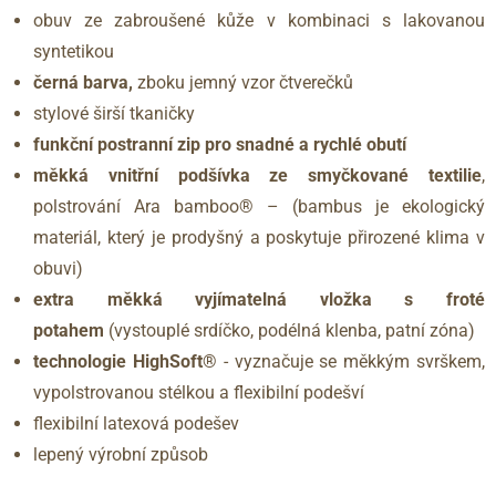
obuv ze zabroušené kůže v kombinaci s lakovanou
syntetikou
černá barva,
zboku jemný vzor čtverečků
stylové širší tkaničky
funkční postranní zip pro snadné a rychlé obutí
měkká vnitřní podšívka ze smyčkované textilie
,
polstrování Ara bamboo® – (bambus je ekologický
materiál, který je prodyšný a poskytuje přirozené klima v
obuvi)
extra měkká vyjímatelná vložka s froté
potahem
(vystouplé srdíčko, podélná klenba, patní zóna)
technologie HighSoft®
- vyznačuje se měkkým svrškem,
vypolstrovanou stélkou a flexibilní podešví
flexibilní latexová podešev
lepený výrobní způsob