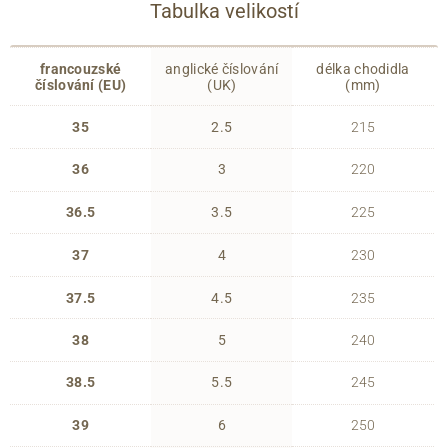
Tabulka velikostí
francouzské
anglické číslování
délka chodidla
číslování (EU)
(UK)
(mm)
35
2.5
215
36
3
220
36.5
3.5
225
37
4
230
37.5
4.5
235
38
5
240
38.5
5.5
245
39
6
250