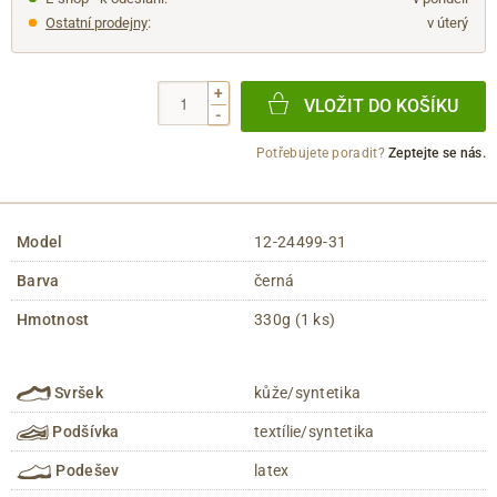
Ostatní prodejny
:
v úterý
+
VLOŽIT DO KOŠÍKU
-
Potřebujete poradit?
Zeptejte se nás.
Model
12-24499-31
Barva
černá
Hmotnost
330g (1 ks)
Svršek
kůže/syntetika
Podšívka
textílie/syntetika
Podešev
latex