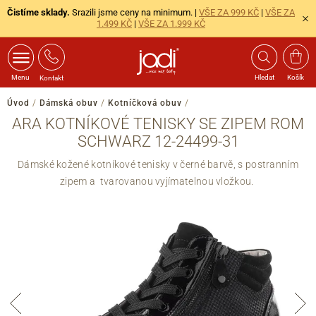
Čistíme sklady.
Srazili jsme ceny na minimum. |
VŠE ZA 999 KČ
|
VŠE ZA
1.499 KČ
|
VŠE ZA 1.999 KČ
Menu
Hledat
Košík
Kontakt
Úvod
/
Dámská obuv
/
Kotníčková obuv
/
ARA KOTNÍKOVÉ TENISKY SE ZIPEM ROM
SCHWARZ 12-24499-31
Dámské kožené kotníkové tenisky v černé barvě, s postranním
zipem a tvarovanou vyjímatelnou vložkou.