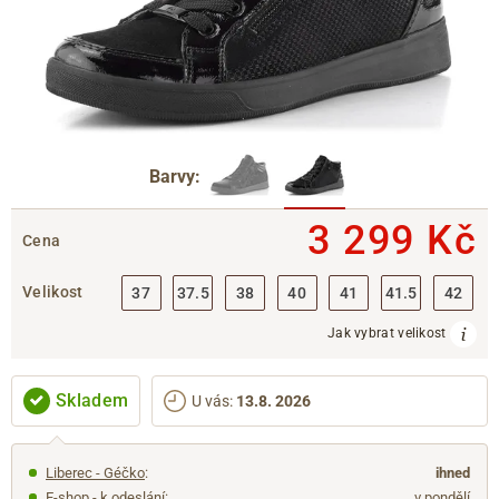
Barvy:
3 299 Kč
Cena
Velikost
37
37.5
38
40
41
41.5
42
Jak vybrat velikost
Skladem
U vás
:
13.8. 2026
Liberec - Géčko
:
ihned
E-shop - k odeslání:
v pondělí