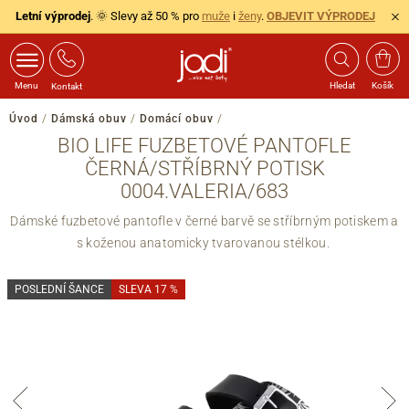
Letní výprodej
. 🌞 Slevy až 50 % pro
muže
i
ženy
.
OBJEVIT VÝPRODEJ
Menu
Hledat
Košík
Kontakt
Úvod
/
Dámská obuv
/
Domácí obuv
/
BIO LIFE FUZBETOVÉ PANTOFLE
ČERNÁ/STŘÍBRNÝ POTISK
0004.VALERIA/683
Dámské fuzbetové pantofle v černé barvě se stříbrným potiskem a
s koženou anatomicky tvarovanou stélkou.
POSLEDNÍ ŠANCE
SLEVA 17 %