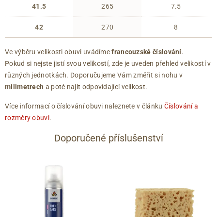
41.5
265
7.5
42
270
8
Ve výběru velikosti obuvi uvádíme
francouzské číslování
.
Pokud si nejste jistí svou velikostí, zde je uveden přehled velikostí v
různých jednotkách. Doporučujeme Vám změřit si nohu v
milimetrech
a poté najít odpovídající velikost.
Více informací o číslování obuvi naleznete v článku
Číslování a
rozměry obuvi
.
Doporučené příslušenství