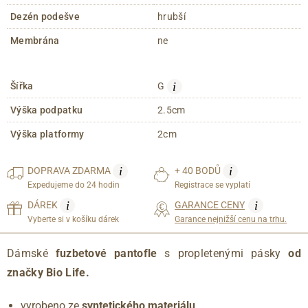
Dezén podešve
hrubší
Membrána
ne
i
Šířka
G
Výška podpatku
2.5cm
Výška platformy
2cm
i
i
DOPRAVA
ZDARMA
+ 40 BODŮ
Expedujeme do 24 hodin
Registrace se vyplatí
i
i
DÁREK
GARANCE CENY
Vyberte si v košíku dárek
Garance nejnižší cenu na trhu.
Dámské
fuzbetové pantofle
s propletenými pásky
od
značky Bio Life.
vyrobeno ze
syntetického materiálu