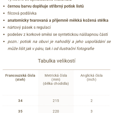
černou barvu doplňuje stříbrný potisk listů
filcová podšívka
anatomicky tvarovaná a příjemně měkká kožená stélka
nártový pásek s regulací
podešev z korkové směsi se syntetickou nášlapnou částí
pozn.: potisk na obuvi je nahodilý a jeho uspořádání se
může lišit jak v páru, tak i od ilustrační fotografie
Tabulka velikostí
Francouzská čísla
Metrická čísla
Anglická čísla
(steh)
(mm)
(inch)
(délka chodidla)
34
215
2
35
220
3