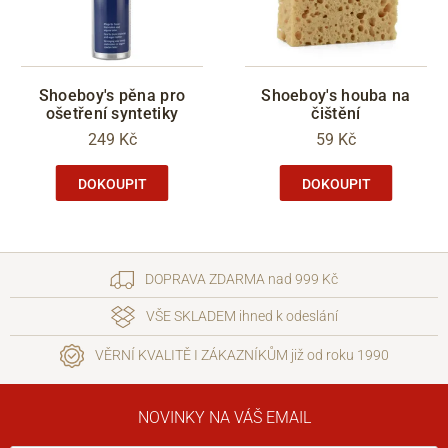
Shoeboy's pěna pro
Shoeboy's houba na
ošetření syntetiky
čištění
249 Kč
59 Kč
DOKOUPIT
DOKOUPIT
DOPRAVA ZDARMA nad 999 Kč
VŠE SKLADEM ihned k odeslání
VĚRNÍ KVALITĚ I ZÁKAZNÍKŮM již od roku 1990
NOVINKY NA VÁŠ EMAIL