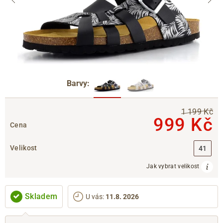
Barvy:
1 199 Kč
999 Kč
Cena
Velikost
41
Jak vybrat velikost
Skladem
U vás
:
11.8. 2026