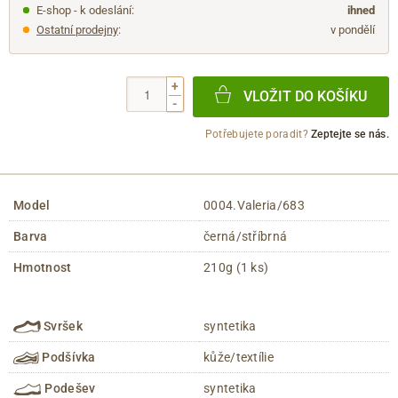
E-shop - k odeslání:
ihned
Ostatní prodejny
:
v pondělí
+
VLOŽIT DO KOŠÍKU
-
Potřebujete poradit?
Zeptejte se nás.
Model
0004.Valeria/683
Barva
černá/stříbrná
Hmotnost
210g (1 ks)
Svršek
syntetika
Podšívka
kůže/textílie
Podešev
syntetika