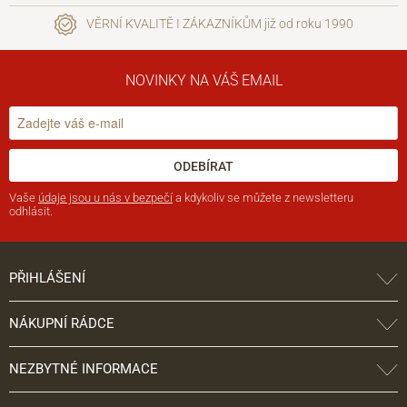
VĚRNÍ KVALITĚ I ZÁKAZNÍKŮM již od roku 1990
NOVINKY NA VÁŠ EMAIL
ODEBÍRAT
Vaše
údaje jsou u nás v bezpečí
a kdykoliv se můžete z newsletteru
odhlásit.
PŘIHLÁŠENÍ
NÁKUPNÍ RÁDCE
NEZBYTNÉ INFORMACE