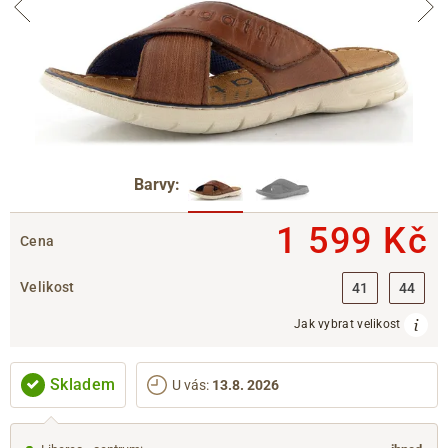
Barvy:
1 599 Kč
Cena
Velikost
41
44
Jak vybrat velikost
Skladem
U vás
:
13.8. 2026