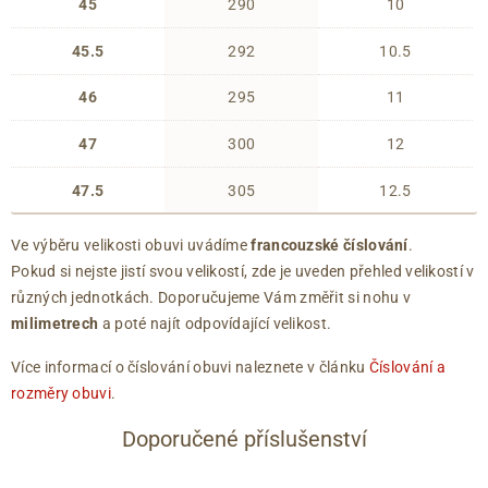
45
290
10
45.5
292
10.5
46
295
11
47
300
12
47.5
305
12.5
Ve výběru velikosti obuvi uvádíme
francouzské číslování
.
Pokud si nejste jistí svou velikostí, zde je uveden přehled velikostí v
různých jednotkách. Doporučujeme Vám změřit si nohu v
milimetrech
a poté najít odpovídající velikost.
Více informací o číslování obuvi naleznete v článku
Číslování a
rozměry obuvi
.
Doporučené příslušenství