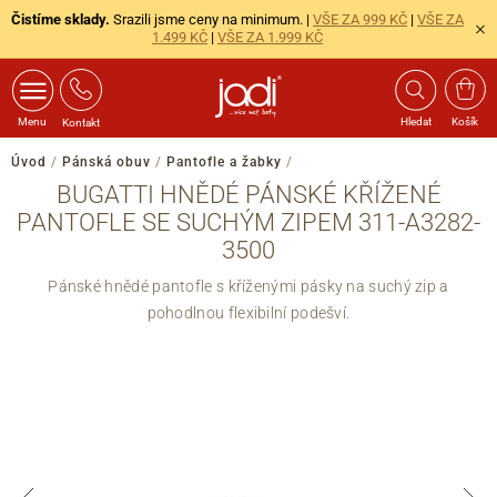
Čistíme sklady.
Srazili jsme ceny na minimum. |
VŠE ZA 999 KČ
|
VŠE ZA
1.499 KČ
|
VŠE ZA 1.999 KČ
Menu
Hledat
Košík
Kontakt
Úvod
/
Pánská obuv
/
Pantofle a žabky
/
BUGATTI HNĚDÉ PÁNSKÉ KŘÍŽENÉ
PANTOFLE SE SUCHÝM ZIPEM 311-A3282-
3500
Pánské hnědé pantofle s kříženými pásky na suchý zip a
pohodlnou flexibilní podešví.