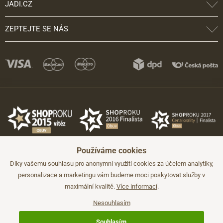
JADI.CZ
ZEPTEJTE SE NÁS
Používáme cookies
Díky vašemu souhlasu pro anonymní využití cookies za účelem analytiky,
personalizace a marketingu vám budeme moci poskytovat služby v
maximální kvalitě.
Více informací
.
©2026 JADI.cz. Užití materiálů bez souhlasu není možné.
Údaje mají pouze informativní charakter a mohou být změněny bez
předchozího upozornění.
Nesouhlasím
Technicky zajišťuje
Simplia.cz
.
Souhlasím