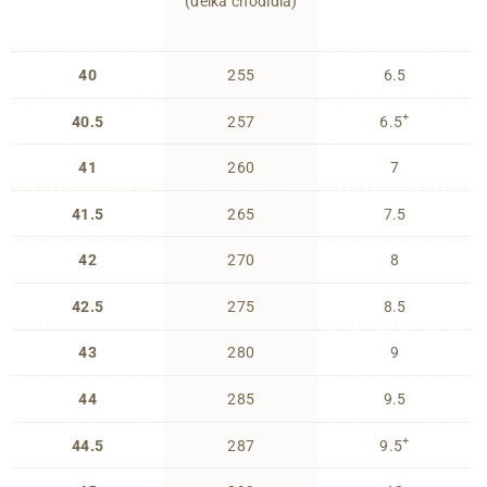
(délka chodidla)
40
255
6.5
+
40.5
257
6.5
41
260
7
41.5
265
7.5
42
270
8
42.5
275
8.5
43
280
9
44
285
9.5
+
44.5
287
9.5