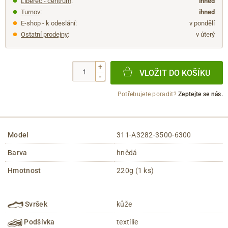
Liberec - centrum
:
ihned
Turnov
:
ihned
E-shop - k odeslání:
v pondělí
Ostatní prodejny
:
v úterý
+
VLOŽIT DO KOŠÍKU
-
Potřebujete poradit?
Zeptejte se nás.
Model
311-A3282-3500-6300
Barva
hnědá
Hmotnost
220g (1 ks)
Svršek
kůže
Podšívka
textílie