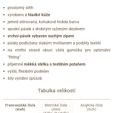
prostorný střih
vyrobeno
z hladké kůže
jemně stínovaná, koňakově hnědá barva
spodní pásek s drobným raženým dezénem
vrchní pásek vybaven suchým zipem
pásky podloženy slabým molitanem a podšity textilií
na vnitřní straně obuvi všitá gumička pro optimální
"fitting"
příjemně
měkká stélka s textilním potahem
vyšší, flexibilní podešev
šitý výrobní způsob
Tabulka velikostí
Francouzská čísla
Metrická čísla
Anglická čísla
(steh)
(mm)
(inch)