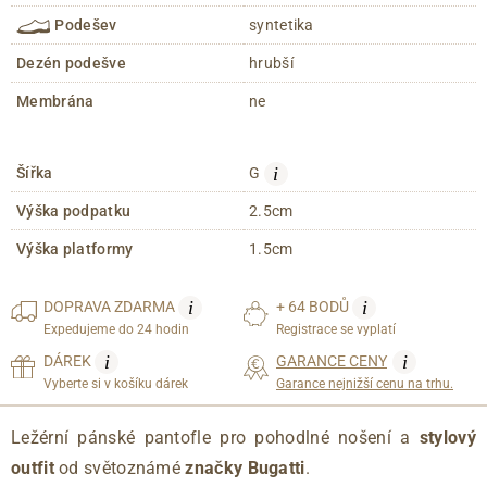
Podešev
syntetika
Dezén podešve
hrubší
Membrána
ne
i
Šířka
G
Výška podpatku
2.5cm
Výška platformy
1.5cm
i
i
DOPRAVA
ZDARMA
+ 64 BODŮ
Expedujeme do 24 hodin
Registrace se vyplatí
i
i
DÁREK
GARANCE CENY
Vyberte si v košíku dárek
Garance nejnižší cenu na trhu.
Ležérní pánské pantofle
pro pohodlné nošení a
stylový
outfit
od světoznámé
značky Bugatti
.