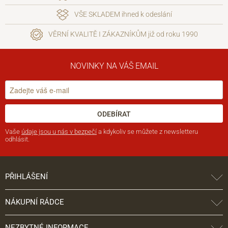
VŠE SKLADEM ihned k odeslání
VĚRNÍ KVALITĚ I ZÁKAZNÍKŮM již od roku 1990
NOVINKY NA VÁŠ EMAIL
ODEBÍRAT
Vaše
údaje jsou u nás v bezpečí
a kdykoliv se můžete z newsletteru
odhlásit.
PŘIHLÁŠENÍ
NÁKUPNÍ RÁDCE
NEZBYTNÉ INFORMACE