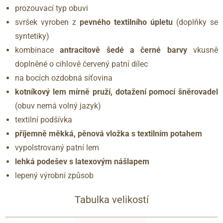
prozouvací typ obuvi
svršek vyroben z
pevného textilního úpletu
(doplňky se
syntetiky)
kombinace
antracitově šedé a černé barvy
vkusně
doplněné o cihlově červený patní dílec
na bocích ozdobná síťovina
kotníkový lem mírně pruží, dotažení pomocí šněrovadel
(obuv nemá volný jazyk)
textilní podšívka
příjemně měkká, pěnová vložka s textilním potahem
vypolstrovaný patní lem
lehká podešev s latexovým nášlapem
lepený výrobní způsob
Tabulka velikostí