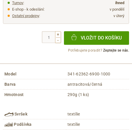
Turnov
:
ihned
E-shop - k odeslání:
v pondělí
Ostatní prodejny
:
v úterý
+
VLOŽIT DO KOŠÍKU
-
Potřebujete poradit?
Zeptejte se nás.
Model
341-62362-6900-1000
Barva
antracitová/černá
Hmotnost
290g (1 ks)
Svršek
textílie
Podšívka
textílie