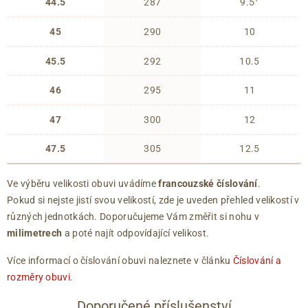
44.5
287
9.5
45
290
10
45.5
292
10.5
46
295
11
47
300
12
47.5
305
12.5
Ve výběru velikosti obuvi uvádíme
francouzské číslování
.
Pokud si nejste jistí svou velikostí, zde je uveden přehled velikostí v
různých jednotkách. Doporučujeme Vám změřit si nohu v
milimetrech
a poté najít odpovídající velikost.
Více informací o číslování obuvi naleznete v článku
Číslování a
rozměry obuvi
.
Doporučené příslušenství