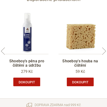
Shoeboy's pěna pro
Shoeboy's houba na
čištění a údržbu
čištění
279 Kč
59 Kč
DOKOUPIT
DOKOUPIT
DOPRAVA ZDARMA nad 999 Kč