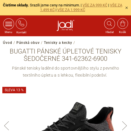
Čistíme sklady.
Srazili jsme ceny na minimum. |
VŠE ZA 999 KČ
|
VŠE ZA
1.499 KČ
|
VŠE ZA 1.999 KČ
Menu
Hledat
Košík
Kontakt
Úvod
/
Pánská obuv
/
Tenisky a kecky
/
BUGATTI PÁNSKÉ ÚPLETOVÉ TENISKY
ŠEDOČERNÉ 341-62362-6900
Pánské tenisky laděné do sportovnějšího stylu z pevného
textilního úpletu a s lehkou, flexibilní podešví.
SLEVA 13 %