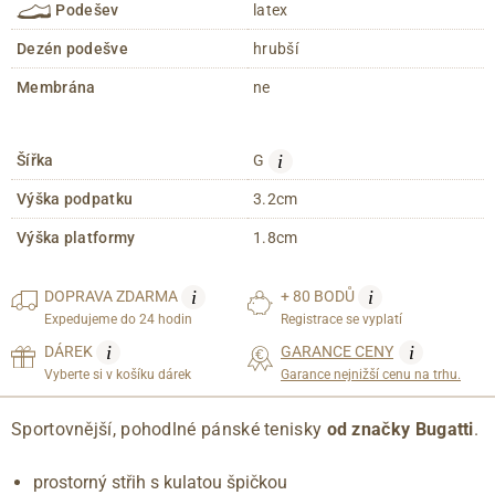
Podešev
latex
Dezén podešve
hrubší
Membrána
ne
i
Šířka
G
Výška podpatku
3.2cm
Výška platformy
1.8cm
i
i
DOPRAVA
ZDARMA
+ 80 BODŮ
Expedujeme do 24 hodin
Registrace se vyplatí
i
i
DÁREK
GARANCE CENY
Vyberte si v košíku dárek
Garance nejnižší cenu na trhu.
Sportovnější, pohodlné pánské tenisky
od
značky Bugatti
.
prostorný střih s kulatou špičkou