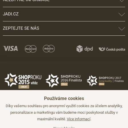
JADI.CZ
ZEPTEJTE SE NÁS
Používáme cookies
Díky vašemu souhlasu pro anonymní využití cookies za účelem analytiky,
personalizace a marketingu vám budeme moci poskytovat služby v
maximální kvalitě.
Více informací
.
©2026 JADI.cz. Užití materiálů bez souhlasu není možné.
Údaje mají pouze informativní charakter a mohou být změněny bez
předchozího upozornění.