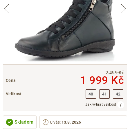
2 499 Kč
1 999 Kč
Cena
Velikost
40
41
42
Jak vybrat velikost
Skladem
U vás
:
13.8. 2026