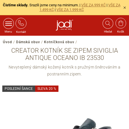
Čistíme sklady.
Srazili jsme ceny na minimum. |
VŠE ZA 999 KČ
|
VŠE ZA
1.499 KČ
|
VŠE ZA 1.999 KČ
Menu
Hledat
Košík
Kontakt
Úvod
/
Dámská obuv
/
Kotníčková obuv
/
CREATOR KOTNÍK SE ZIPEM SIVIGLIA
ANTIQUE OCEANO IB 23530
Nevyteplený dámský kožený kotník s pružným šněrováním a
postranním zipem.
POSLEDNÍ ŠANCE
SLEVA 20 %