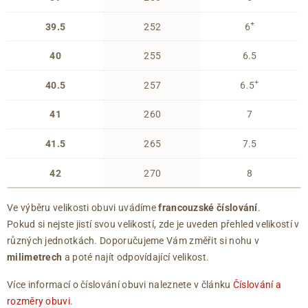
+
39.5
252
6
40
255
6.5
+
40.5
257
6.5
41
260
7
41.5
265
7.5
42
270
8
Ve výběru velikosti obuvi uvádíme
francouzské číslování
.
Pokud si nejste jistí svou velikostí, zde je uveden přehled velikostí v
různých jednotkách. Doporučujeme Vám změřit si nohu v
milimetrech
a poté najít odpovídající velikost.
Více informací o číslování obuvi naleznete v článku
Číslování a
rozměry obuvi
.