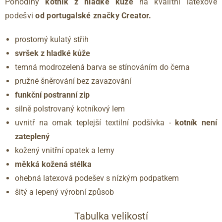
Pohodlný
kotník z hladké kůže
na kvalitní latexové
podešvi
od portugalské značky Creator.
prostorný kulatý střih
svršek z hladké kůže
temná modrozelená barva se stínováním do černa
pružné šněrování bez zavazování
funkční postranní zip
silně polstrovaný kotníkový lem
uvnitř na omak teplejší textilní podšívka -
kotník není
zateplený
kožený vnitřní opatek a lemy
měkká kožená stélka
ohebná latexová podešev s nízkým podpatkem
šitý a lepený výrobní způsob
Tabulka velikostí