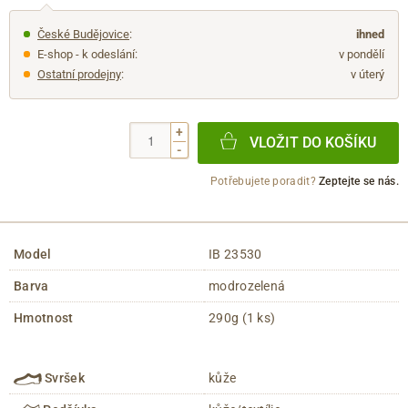
České Budějovice
:
ihned
E-shop - k odeslání:
v pondělí
Ostatní prodejny
:
v úterý
+
VLOŽIT DO KOŠÍKU
-
Potřebujete poradit?
Zeptejte se nás.
Model
IB 23530
Barva
modrozelená
Hmotnost
290g (1 ks)
Svršek
kůže