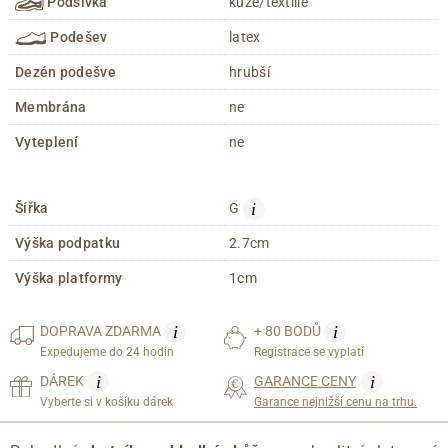
Podšívka
kůže/textílie
Podešev
latex
Dezén podešve
hrubší
Membrána
ne
Vyteplení
ne
i
Šířka
G
Výška podpatku
2.7cm
Výška platformy
1cm
i
i
DOPRAVA
ZDARMA
+ 80 BODŮ
Expedujeme do 24 hodin
Registrace se vyplatí
i
i
DÁREK
GARANCE CENY
Vyberte si v košíku dárek
Garance nejnižší cenu na trhu.