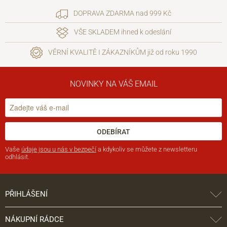
DOPRAVA ZDARMA nad 999 Kč
VŠE SKLADEM ihned k odeslání
VĚRNÍ KVALITĚ I ZÁKAZNÍKŮM již od roku 1990
NOVINKY NA VÁŠ EMAIL
ODEBÍRAT
Vaše
údaje jsou u nás v bezpečí
a kdykoliv se můžete z newsletteru
odhlásit.
PŘIHLÁŠENÍ
NÁKUPNÍ RÁDCE