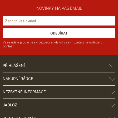
NOVINKY NA VÁŠ EMAIL
ODEBÍRAT
Vaše
údaje jsou u nás v bezpečí
a kdykoliv se můžete z newsletteru
odhlásit.
PŘIHLÁŠENÍ
NÁKUPNÍ RÁDCE
NEZBYTNÉ INFORMACE
JADI.CZ