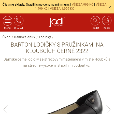
Čistíme sklady.
Srazili jsme ceny na minimum. |
VŠE ZA 999 KČ
|
VŠE ZA
1.499 KČ
|
VŠE ZA 1.999 KČ
Menu
Hledat
Košík
Kontakt
Úvod
/
Dámská obuv
/
Lodičky
/
BARTON LODIČKY S PRUŽINKAMI NA
KLOUBCÍCH ČERNÉ 2322
Dámské černé lodičky se strečovým materiálem v místě kloubků a
na středně vysokém, stabilním podpatku.