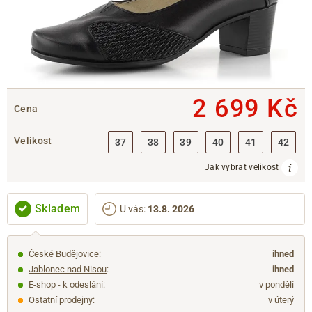
2 699 Kč
Cena
Velikost
37
38
39
40
41
42
Jak vybrat velikost
Skladem
U vás
:
13.8. 2026
České Budějovice
:
ihned
Jablonec nad Nisou
:
ihned
E-shop - k odeslání:
v pondělí
Ostatní prodejny
:
v úterý