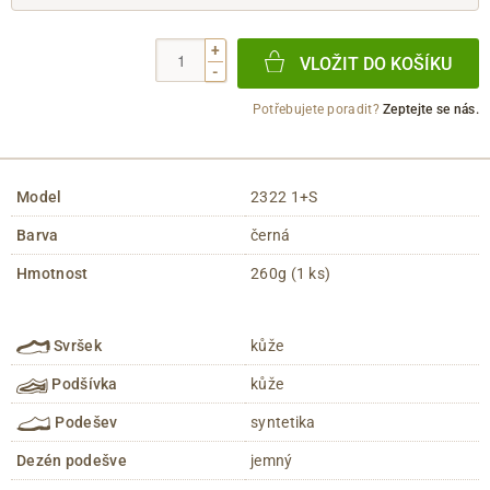
+
VLOŽIT DO KOŠÍKU
-
Potřebujete poradit?
Zeptejte se nás.
Model
2322 1+S
Barva
černá
Hmotnost
260g (1 ks)
Svršek
kůže
Podšívka
kůže
Podešev
syntetika
Dezén podešve
jemný