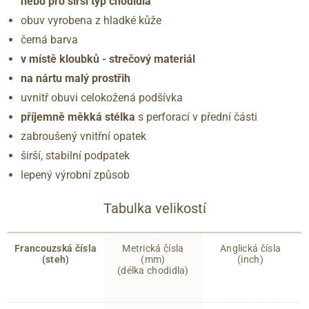
nebo pro širší typ chodidla
obuv vyrobena z hladké kůže
černá barva
v místě kloubků - strečový materiál
na nártu malý prostřih
uvnitř obuvi celokožená podšívka
příjemně měkká stélka
s perforací v přední části
zabroušený vnitřní opatek
širší, stabilní podpatek
lepený výrobní způsob
Tabulka velikostí
Francouzská čísla
Metrická čísla
Anglická čísla
(steh)
(mm)
(inch)
(délka chodidla)