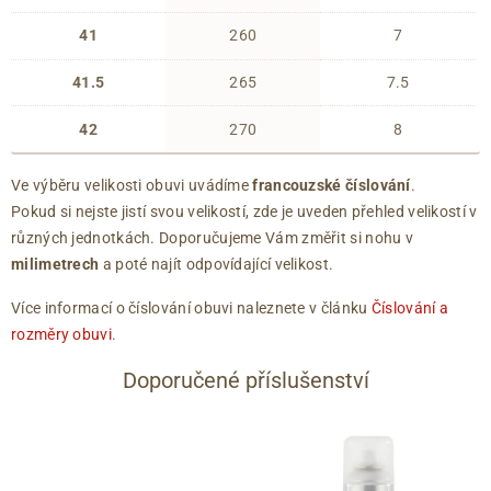
41
260
7
41.5
265
7.5
42
270
8
Ve výběru velikosti obuvi uvádíme
francouzské číslování
.
Pokud si nejste jistí svou velikostí, zde je uveden přehled velikostí v
různých jednotkách. Doporučujeme Vám změřit si nohu v
milimetrech
a poté najít odpovídající velikost.
Více informací o číslování obuvi naleznete v článku
Číslování a
rozměry obuvi
.
Doporučené příslušenství