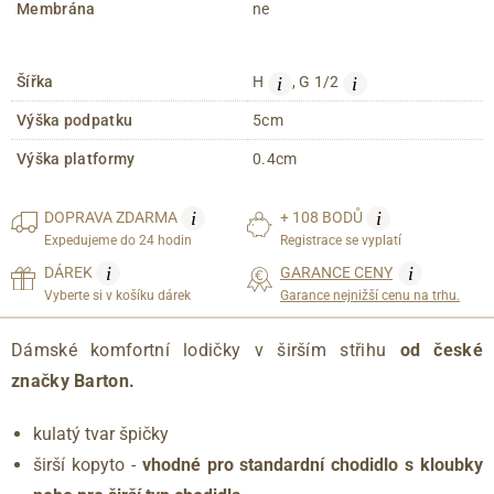
Membrána
ne
i
i
Šířka
H
, G 1/2
Výška podpatku
5cm
Výška platformy
0.4cm
i
i
DOPRAVA
ZDARMA
+ 108 BODŮ
Expedujeme do 24 hodin
Registrace se vyplatí
i
i
DÁREK
GARANCE CENY
Vyberte si v košíku dárek
Garance nejnižší cenu na trhu.
Dámské komfortní lodičky v širším střihu
od české
značky Barton.
kulatý tvar špičky
širší kopyto -
vhodné pro standardní chodidlo s kloubky