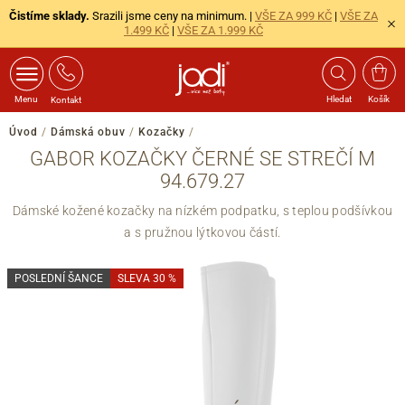
Čistíme sklady.
Srazili jsme ceny na minimum. |
VŠE ZA 999 KČ
|
VŠE ZA
1.499 KČ
|
VŠE ZA 1.999 KČ
Menu
Hledat
Košík
Kontakt
Úvod
/
Dámská obuv
/
Kozačky
/
GABOR KOZAČKY ČERNÉ SE STREČÍ M
94.679.27
Dámské kožené kozačky na nízkém podpatku, s teplou podšívkou
a s pružnou lýtkovou částí.
POSLEDNÍ ŠANCE
SLEVA 30 %