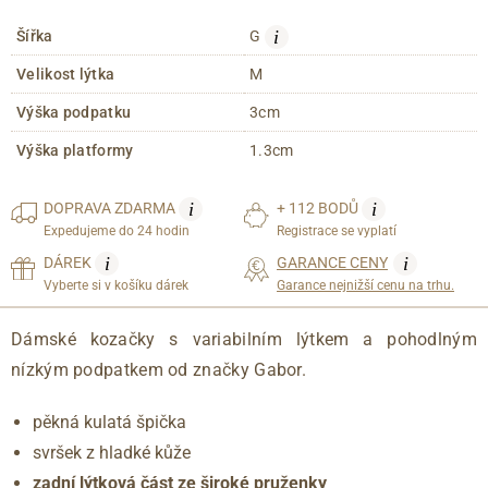
i
Šířka
G
Velikost lýtka
M
Výška podpatku
3cm
Výška platformy
1.3cm
i
i
DOPRAVA
ZDARMA
+ 112 BODŮ
Expedujeme do 24 hodin
Registrace se vyplatí
i
i
DÁREK
GARANCE CENY
Vyberte si v košíku dárek
Garance nejnižší cenu na trhu.
Dámské kozačky s variabilním lýtkem a pohodlným
nízkým podpatkem od značky Gabor.
pěkná kulatá špička
svršek z hladké kůže
zadní lýtková část
ze široké pruženky