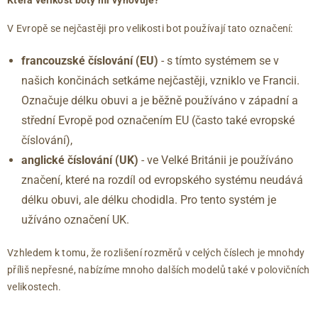
42
8
279
42.5
8.5
283
V Evropě se nejčastěji pro velikosti bot používají tato označení:
43
9
288
francouzské číslování (EU)
- s tímto systémem se v
44
9.5
292
našich končinách setkáme nejčastěji, vzniklo ve Francii.
44.5
10
296
45
10.5
300
Označuje délku obuvi a je běžně používáno v západní a
46
11
304
střední Evropě pod označením EU (často také evropské
46.5
11.5
309
číslování),
47
12
313
anglické číslování
(UK)
- ve Velké Británii je používáno
značení, které na rozdíl od evropského systému neudává
délku obuvi, ale délku chodidla. Pro tento systém je
užíváno označení UK.
Vzhledem k tomu, že rozlišení rozměrů v celých číslech je mnohdy
příliš nepřesné, nabízíme mnoho dalších modelů také v polovičních
velikostech.