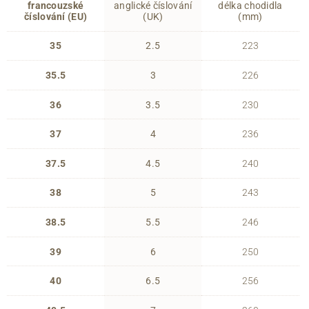
francouzské
anglické číslování
délka chodidla
číslování (EU)
(UK)
(mm)
35
2.5
223
35.5
3
226
36
3.5
230
37
4
236
37.5
4.5
240
38
5
243
38.5
5.5
246
39
6
250
40
6.5
256