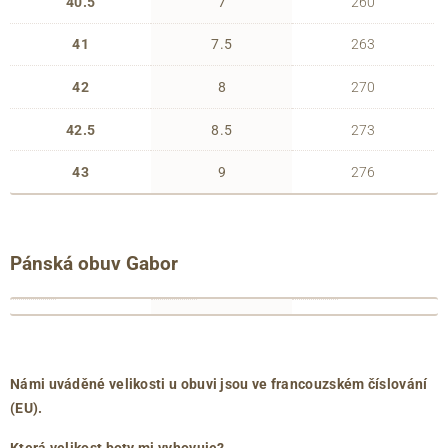
40.5
7
260
41
7.5
263
42
8
270
42.5
8.5
273
43
9
276
Pánská obuv Gabor
francouzské
anglické
délka
číslování
číslování
chodidla
39
6
263
(EU)
(UK)
(mm)
40
6.5
267
Námi uváděné velikosti u obuvi jsou ve francouzském číslování
40.5
7
271
(EU).
41
7.5
275
Která velikost boty mi vyhovuje?