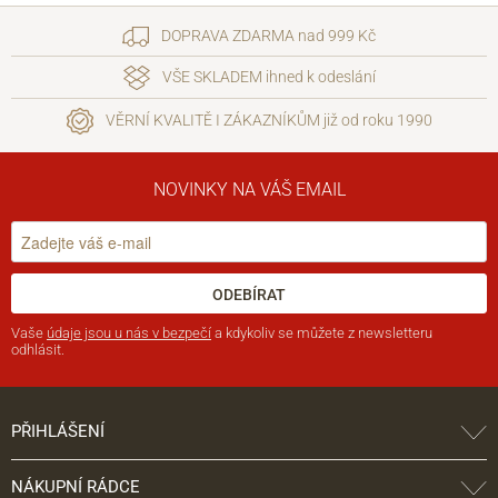
DOPRAVA ZDARMA nad 999 Kč
VŠE SKLADEM ihned k odeslání
VĚRNÍ KVALITĚ I ZÁKAZNÍKŮM již od roku 1990
NOVINKY NA VÁŠ EMAIL
ODEBÍRAT
Vaše
údaje jsou u nás v bezpečí
a kdykoliv se můžete z newsletteru
odhlásit.
PŘIHLÁŠENÍ
NÁKUPNÍ RÁDCE