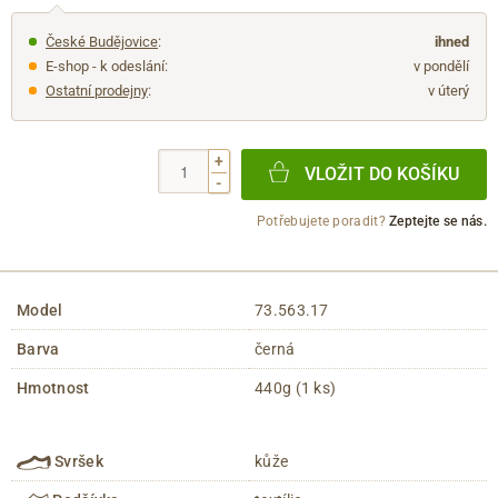
České Budějovice
:
ihned
E-shop - k odeslání:
v pondělí
Ostatní prodejny
:
v úterý
+
VLOŽIT DO KOŠÍKU
-
Potřebujete poradit?
Zeptejte se nás.
Model
73.563.17
Barva
černá
Hmotnost
440g (1 ks)
Svršek
kůže