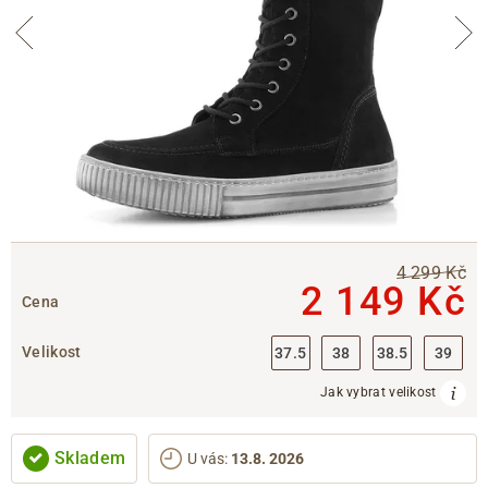
4 299 Kč
2 149 Kč
Cena
Velikost
37.5
38
38.5
39
Jak vybrat velikost
Skladem
U vás
:
13.8. 2026