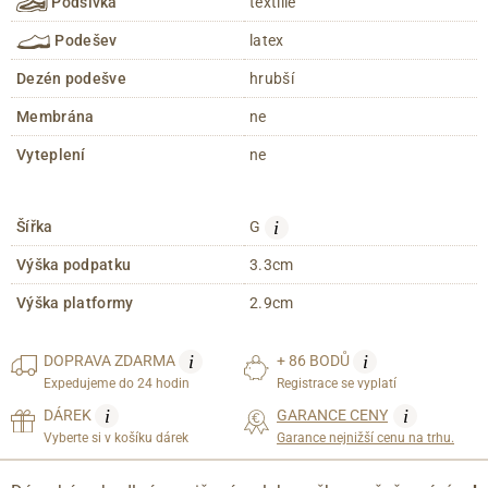
Podšívka
textílie
Podešev
latex
Dezén podešve
hrubší
Membrána
ne
Vyteplení
ne
i
Šířka
G
Výška podpatku
3.3cm
Výška platformy
2.9cm
i
i
DOPRAVA
ZDARMA
+ 86 BODŮ
Expedujeme do 24 hodin
Registrace se vyplatí
i
i
DÁREK
GARANCE CENY
Vyberte si v košíku dárek
Garance nejnižší cenu na trhu.