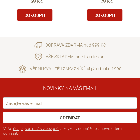
159 Kč
129 Kč
DOKOUPIT
DOKOUPIT
DOPRAVA ZDARMA nad 999 Kč
VŠE SKLADEM ihned k odeslání
VĚRNÍ KVALITĚ I ZÁKAZNÍKŮM již od roku 1990
NOVINKY NA VÁŠ EMAIL
ODEBÍRAT
Vaše
údaje jsou u nás v bezpečí
a kdykoliv se můžete z newsletteru
odhlásit.