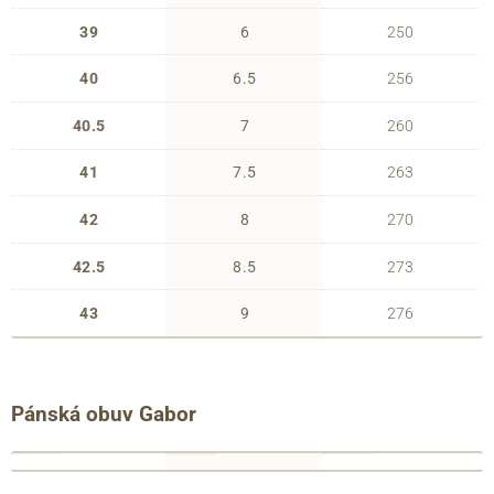
39
6
250
40
6.5
256
40.5
7
260
41
7.5
263
42
8
270
42.5
8.5
273
43
9
276
Pánská obuv Gabor
francouzské
anglické
délka