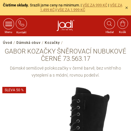
Čistíme sklady.
Srazili jsme ceny na minimum. |
VŠE ZA 999 KČ
|
VŠE ZA
1.499 KČ
|
VŠE ZA 1.999 KČ
Menu
Hledat
Košík
Kontakt
Úvod
/
Dámská obuv
/
Kozačky
/
GABOR KOZAČKY ŠNĚROVACÍ NUBUKOVÉ
ČERNÉ 73.563.17
Dámské semišové polokozačky v černé barvě, bez vnitřního
vyteplení a s módní, rovnou podešví.
SLEVA 50 %