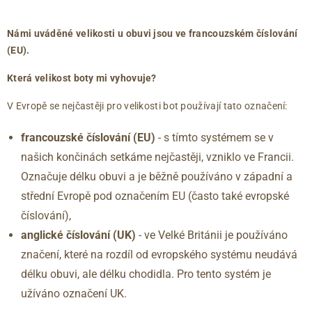
číslování
číslování
chodidla
39
6
263
(EU)
(UK)
(mm)
40
6.5
267
Námi uváděné velikosti u obuvi jsou ve francouzském číslování
40.5
7
271
(EU).
41
7.5
275
Která velikost boty mi vyhovuje?
42
8
279
42.5
8.5
283
V Evropě se nejčastěji pro velikosti bot používají tato označení:
43
9
288
francouzské číslování (EU)
- s tímto systémem se v
44
9.5
292
našich končinách setkáme nejčastěji, vzniklo ve Francii.
44.5
10
296
45
10.5
300
Označuje délku obuvi a je běžně používáno v západní a
46
11
304
střední Evropě pod označením EU (často také evropské
46.5
11.5
309
číslování),
47
12
313
anglické číslování
(UK)
- ve Velké Británii je používáno
značení, které na rozdíl od evropského systému neudává
délku obuvi, ale délku chodidla. Pro tento systém je
užíváno označení UK.