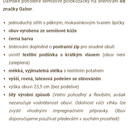
Dámské pohodlné semišové polokozačky na šněrování
od
značky Gabor
.
jednoduchý střih s pěkným, mokasínkovým tvarem špičky
obuv vyrobena ze semišové kůže
černá barva
šněrování doplněné o
postranní zip
pro snadné obutí
uvnitř
textilní podšívka s krátkým vlasem
(obuv není
zateplená)
měkká, vyjímatelná stélka
s textilním potahem
vyšší, rovná, latexová podešev se stínováním
výška obuvi 23,5 cm (bez podešve)
šitý výrobní způsob
(Velmi pohodlný a flexibilní, avšak
nezaručuje vodotěsnost obuvi. Odolnost vůči vlhku lze
zvýšit vhodnými impregnačními přípravky. Obuv
doporučujeme používat především v suchém prostředí)