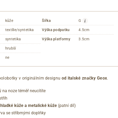
i
kůže
Šířka
G
textílie/syntetika
Výška podpatku
4.5cm
syntetika
Výška platformy
3.5cm
hrubší
ne
olobotky v originálním designu
od italské značky Geox
.
ý na noze téměř neucítíte
střih
 hladké kůže a metalické kůže
(patní díl)
rva se stříbrnými doplňky