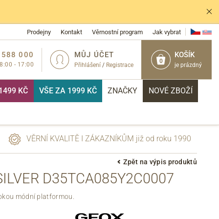
Prodejny
Kontakt
Věrnostní program
Jak vybrat
 588 000
MŮJ ÚČET
KOŠÍK
0
 8:00 - 17:00
Přihlášení
/
Registrace
je prázdný
1499 KČ
VŠE ZA 1999 KČ
ZNAČKY
NOVÉ ZBOŽÍ
VĚRNÍ KVALITĚ I ZÁKAZNÍKŮM již od roku 1990
Zpět na výpis produktů
SILVER D35TCA085Y2C0007
PŘIHLÁSIT
ysokou módní platformou.