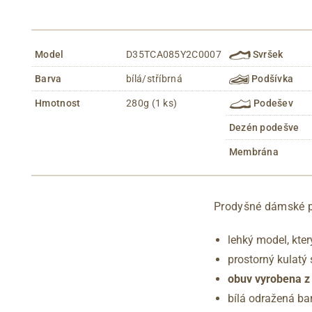
Model
D35TCA085Y2C0007
Svršek
Barva
bílá/stříbrná
Podšívka
Hmotnost
280g (1 ks)
Podešev
Dezén podešve
Membrána
Prodyšné dámské p
lehký model, kter
prostorný kulatý 
obuv vyrobena z
bílá odražená ba