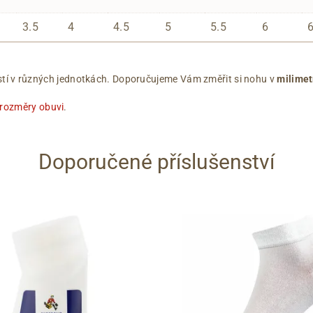
3.5
4
4.5
5
5.5
6
ikostí v různých jednotkách. Doporučujeme Vám změřit si nohu v
milimet
 rozměry obuvi
.
Doporučené příslušenství