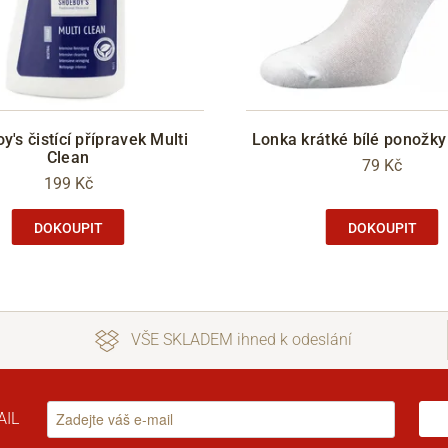
's čistící přípravek Multi
Lonka krátké bílé ponožk
Clean
79 Kč
199 Kč
DOKOUPIT
DOKOUPIT
VŠE SKLADEM ihned k odeslání
AIL