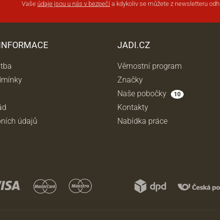
Vaše
údaje jsou u nás v bezpečí
a kdykoliv se můžete z newsletteru odhl
 INFORMACE
JADI.CZ
atba
Věrnostní program
dmínky
Značky
Naše pobočky
10
ád
Kontakty
ních údajů
Nabídka práce