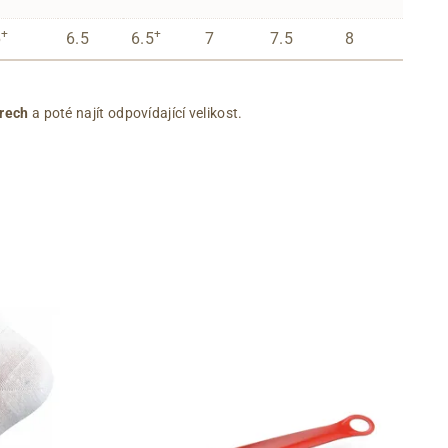
+
+
6
6.5
6.5
7
7.5
8
rech
a poté najít odpovídající velikost.