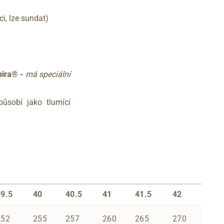
i, lze sundat)
pira® -
má speciální
ůsobí jako tlumící
39.5
40
40.5
41
41.5
42
252
255
257
260
265
270