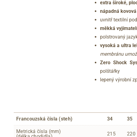
extra široké, plo
nápadná kovová 
uvnitř textilní po
měkká vyjímateln
polstrovaný jazy
vysoká a ultra l
membránu umožňu
Zero Shock Sy
polštářky
lepený výrobní 
Francouzská čísla (steh)
34
35
Metrická čísla (mm)
215
220
(délka chodidla)