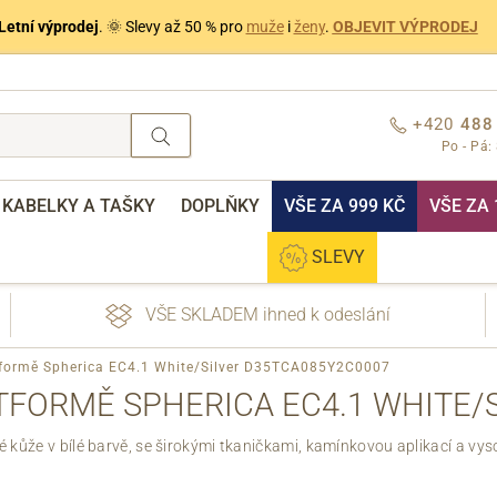
Letní výprodej
. 🌞 Slevy až 50 % pro
muže
i
ženy
.
OBJEVIT VÝPRODEJ
+420
488
Po - Pá:
KABELKY A TAŠKY
DOPLŇKY
VŠE ZA 999 KČ
VŠE ZA 
SLEVY
VŠE SKLADEM ihned k odeslání
tformě Spherica EC4.1 White/Silver D35TCA085Y2C0007
FORMĚ SPHERICA EC4.1 WHITE/
 kůže v bílé barvě, se širokými tkaničkami, kamínkovou aplikací a v
nebo přihlášení