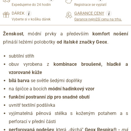
Expedujeme do 24 hodin
Registrace se vyplatí
i
i
DÁREK
GARANCE CENY
Vyberte si v košíku dárek
Garance nejnižší cenu na trhu.
Ženskost
, módní prvky a především
komfort nošení
přináší ležérní polobotky
od italské značky Geox
.
subtilní střih
obuv vyrobena z
kombinace broušené, hladké a
vzorované kůže
bílá barva
se světle šedými doplňky
na špičce a bocích
módní hadinkový vzor
funkční postranní zip pro snadné obutí
uvnitř textilní podšívka
vyjímatelná pěnová stélka s koženým potahem a s
perforací v přední části
perforovaná podešev
, která „dýchá"
Geox Respira® -
má