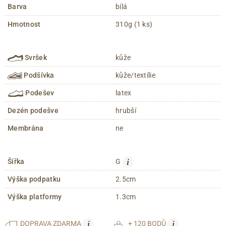
Barva
bílá
Hmotnost
310g (1 ks)
Svršek
kůže
Podšívka
kůže/textílie
Podešev
latex
Dezén podešve
hrubší
Membrána
ne
i
Šířka
G
Výška podpatku
2.5cm
Výška platformy
1.3cm
i
i
DOPRAVA
ZDARMA
+ 120 BODŮ