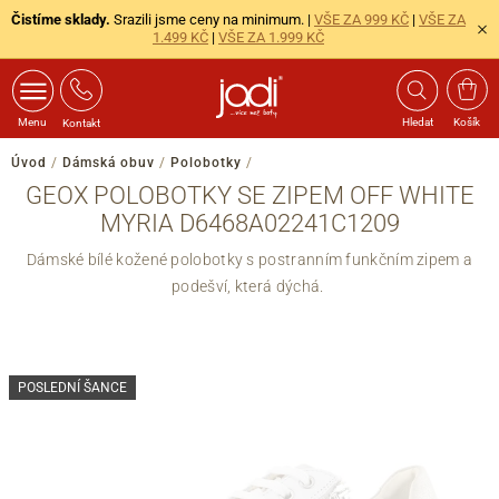
Čistíme sklady.
Srazili jsme ceny na minimum. |
VŠE ZA 999 KČ
|
VŠE ZA
1.499 KČ
|
VŠE ZA 1.999 KČ
Menu
Hledat
Košík
Kontakt
Úvod
/
Dámská obuv
/
Polobotky
/
GEOX POLOBOTKY SE ZIPEM OFF WHITE
MYRIA D6468A02241C1209
Dámské bílé kožené polobotky s postranním funkčním zipem a
podešví, která dýchá.
POSLEDNÍ ŠANCE