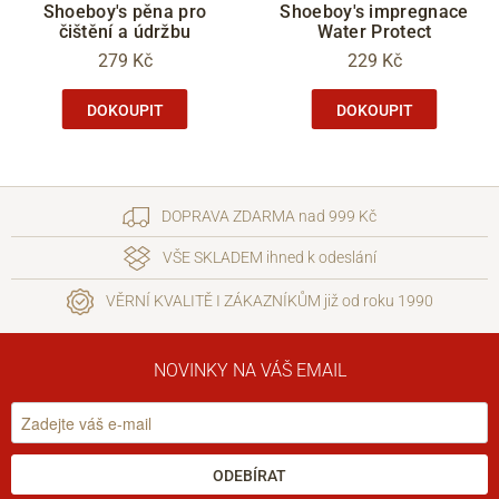
Shoeboy's pěna pro
Shoeboy's impregnace
čištění a údržbu
Water Protect
279 Kč
229 Kč
DOKOUPIT
DOKOUPIT
DOPRAVA ZDARMA nad 999 Kč
VŠE SKLADEM ihned k odeslání
VĚRNÍ KVALITĚ I ZÁKAZNÍKŮM již od roku 1990
NOVINKY NA VÁŠ EMAIL
ODEBÍRAT