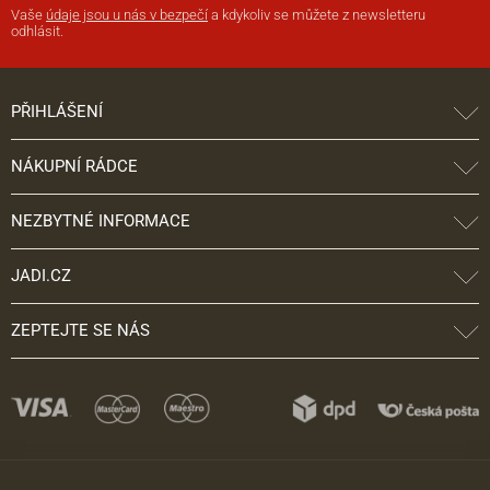
Vaše
údaje jsou u nás v bezpečí
a kdykoliv se můžete z newsletteru
odhlásit.
PŘIHLÁŠENÍ
NÁKUPNÍ RÁDCE
NEZBYTNÉ INFORMACE
JADI.CZ
ZEPTEJTE SE NÁS