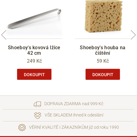
Shoeboy's kovová lžíce
Shoeboy's houba na
42 cm
čištění
249 Kč
59 Kč
DOKOUPIT
DOKOUPIT
DOPRAVA ZDARMA nad 999 Kč
VŠE SKLADEM ihned k odeslání
VĚRNÍ KVALITĚ I ZÁKAZNÍKŮM již od roku 1990