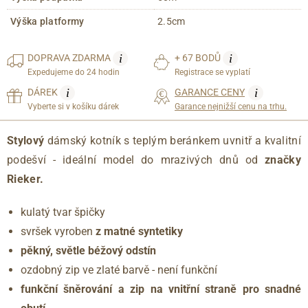
Výška platformy
2.5cm
i
i
DOPRAVA
ZDARMA
+ 67 BODŮ
Expedujeme do 24 hodin
Registrace se vyplatí
i
i
DÁREK
GARANCE CENY
Vyberte si v košíku dárek
Garance nejnižší cenu na trhu.
Stylový
dámský kotník s teplým beránkem uvnitř a kvalitní
podešví - ideální model do mrazivých dnů od
značky
Rieker.
kulatý tvar špičky
svršek vyroben
z matné syntetiky
pěkný, světle béžový odstín
ozdobný zip ve zlaté barvě - není funkční
funkční šněrování a zip na vnitřní straně
pro snadné