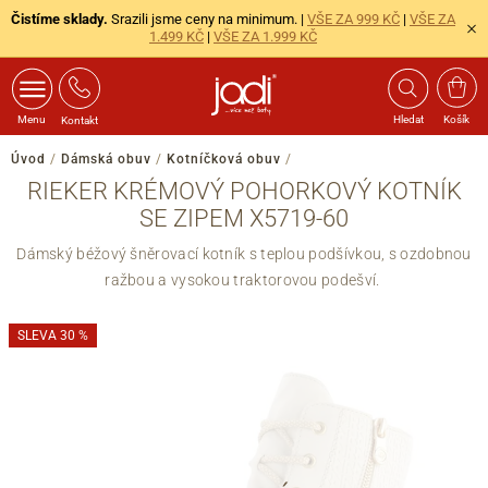
Čistíme sklady.
Srazili jsme ceny na minimum. |
VŠE ZA 999 KČ
|
VŠE ZA
1.499 KČ
|
VŠE ZA 1.999 KČ
Menu
Hledat
Košík
Kontakt
Úvod
/
Dámská obuv
/
Kotníčková obuv
/
RIEKER KRÉMOVÝ POHORKOVÝ KOTNÍK
SE ZIPEM X5719-60
Dámský béžový šněrovací kotník s teplou podšívkou, s ozdobnou
ražbou a vysokou traktorovou podešví.
SLEVA 30 %