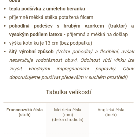
obutí
teplá podšívka z umělého beránku
příjemně měkká stélka potažená filcem
pohodlná podešev s hrubým vzorkem (traktor) a
vysokým podílem latexu -
příjemná a měkká na došlap
výška kotníku je 13 cm (bez podpatku)
šitý výrobní způsob
(Velmi pohodlný a flexibilní, avšak
nezaručuje vodotěsnost obuvi. Odolnost vůči vlhku lze
zvýšit vhodnými impregnačními přípravky. Obuv
doporučujeme používat především v suchém prostředí)
Tabulka velikostí
Francouzská čísla
Metrická čísla
Anglická čísla
(steh)
(mm)
(inch)
(délka chodidla)