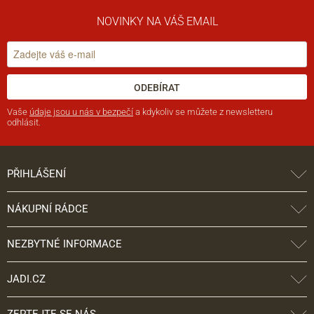
NOVINKY NA VÁŠ EMAIL
ODEBÍRAT
Vaše
údaje jsou u nás v bezpečí
a kdykoliv se můžete z newsletteru
odhlásit.
PŘIHLÁŠENÍ
NÁKUPNÍ RÁDCE
NEZBYTNÉ INFORMACE
JADI.CZ
ZEPTEJTE SE NÁS