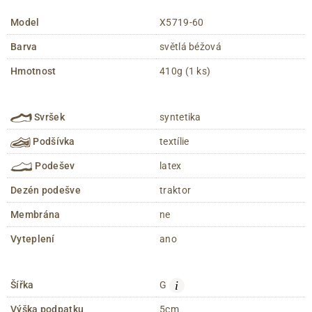
Model
X5719-60
Barva
světlá béžová
Hmotnost
410g (1 ks)
Svršek
syntetika
Podšívka
textílie
Podešev
latex
Dezén podešve
traktor
Membrána
ne
Vyteplení
ano
i
Šířka
G
Výška podpatku
5cm