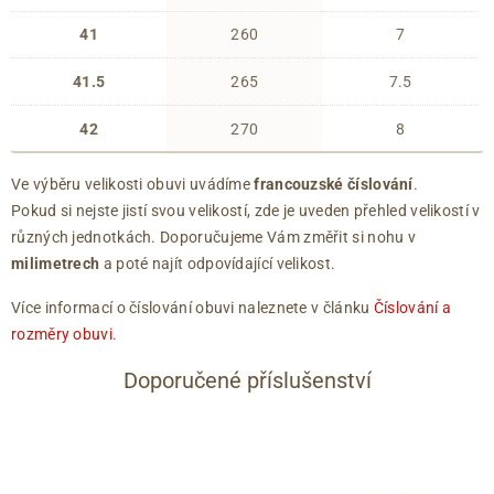
41
260
7
41.5
265
7.5
42
270
8
Ve výběru velikosti obuvi uvádíme
francouzské číslování
.
Pokud si nejste jistí svou velikostí, zde je uveden přehled velikostí v
různých jednotkách. Doporučujeme Vám změřit si nohu v
milimetrech
a poté najít odpovídající velikost.
Více informací o číslování obuvi naleznete v článku
Číslování a
rozměry obuvi
.
Doporučené příslušenství