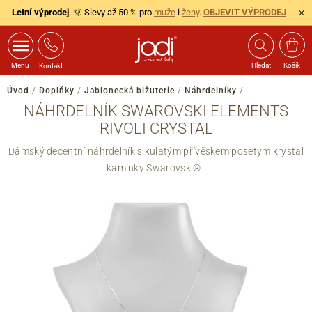
Letní výprodej
. 🌞 Slevy až 50 % pro
muže
i
ženy
.
OBJEVIT VÝPRODEJ
Menu
Hledat
Košík
Kontakt
Úvod
/
Doplňky
/
Jablonecká bižuterie
/
Náhrdelníky
/
NÁHRDELNÍK SWAROVSKI ELEMENTS
RIVOLI CRYSTAL
Dámský decentní náhrdelník s kulatým přívěskem posetým krystal
kamínky Swarovski®.