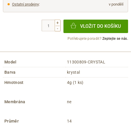
Ostatní prodejny
:
v pondělí
+
VLOŽIT DO KOŠÍKU
-
Potřebujete poradit?
Zeptejte se nás.
Model
11300809-CRYSTAL
Barva
krystal
Hmotnost
4g (1 ks)
Membrána
ne
Průměr
14