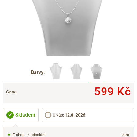
Barvy:
599 Kč
Cena
Skladem
U vás
:
12.8. 2026
E-shop - k odeslání:
zítra