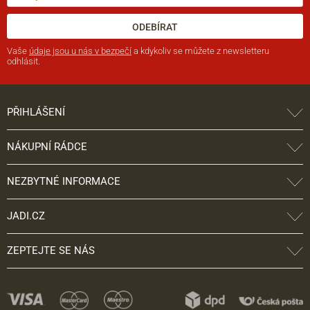
ODEBÍRAT
Vaše
údaje jsou u nás v bezpečí
a kdykoliv se můžete z newsletteru
odhlásit.
PŘIHLÁŠENÍ
NÁKUPNÍ RÁDCE
NEZBYTNÉ INFORMACE
JADI.CZ
ZEPTEJTE SE NÁS