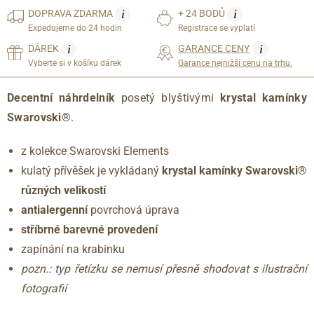
i
i
DOPRAVA
ZDARMA
+ 24 BODŮ
Expedujeme do 24 hodin
Registrace se vyplatí
i
i
DÁREK
GARANCE CENY
Vyberte si v košíku dárek
Garance nejnižší cenu na trhu.
Decentní náhrdelník
posetý blyštivými
krystal kamínky
Swarovski®
.
z kolekce Swarovski Elements
kulatý přívěšek je vykládaný
krystal kamínky Swarovski®
různých velikostí
antialergenní
povrchová úprava
stříbrné barevné provedení
zapínání na krabinku
pozn.: typ řetízku se nemusí přesně shodovat s ilustrační
fotografií