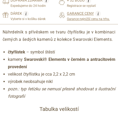
i
i
DOPRAVA
ZDARMA
+ 32 BODŮ
Expedujeme do 24 hodin
Registrace se vyplatí
i
i
DÁREK
GARANCE CENY
Vyberte si v košíku dárek
Garance nejnižší cenu na trhu.
Náhrdelník s přívěskem ve tvaru čtyřlístku je v kombinaci
černých a šedých kamenů z kolekce Swarovski Elements.
čtyřlístek
– symbol štěstí
kameny
Swarovski® Elements v černém a antracitovém
provedení
velikost čtyřlístku je cca 2,2 x 2,2 cm
výrobek neobsahuje nikl
pozn.: typ řetízku se nemusí přesně shodovat s ilustrační
fotografií
Tabulka velikostí