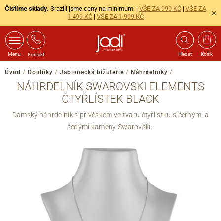
Čistíme sklady.
Srazili jsme ceny na minimum. |
VŠE ZA 999 KČ
|
VŠE ZA
1.499 KČ
|
VŠE ZA 1.999 KČ
Menu
Hledat
Košík
Kontakt
Úvod
/
Doplňky
/
Jablonecká bižuterie
/
Náhrdelníky
/
NÁHRDELNÍK SWAROVSKI ELEMENTS
ČTYŘLÍSTEK BLACK
Dámský náhrdelník s přívěskem ve tvaru čtyřlístku s černými a
šedými kameny Swarovski.