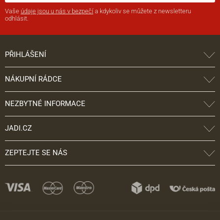
Vaše
údaje jsou u nás v bezpečí
a kdykoliv se můžete z newsletteru
odhlásit.
PŘIHLÁŠENÍ
NÁKUPNÍ RÁDCE
NEZBYTNÉ INFORMACE
JADI.CZ
ZEPTEJTE SE NÁS