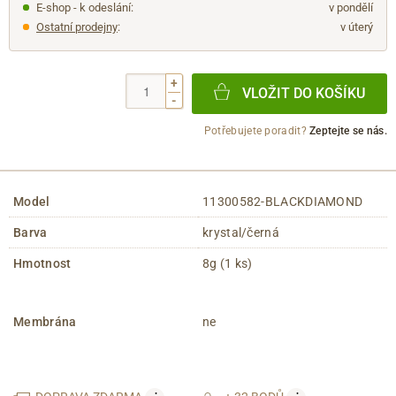
E-shop - k odeslání:
v pondělí
Ostatní prodejny
:
v úterý
+
VLOŽIT DO KOŠÍKU
-
Potřebujete poradit?
Zeptejte se nás.
Model
11300582-BLACKDIAMOND
Barva
krystal/černá
Hmotnost
8g (1 ks)
Membrána
ne