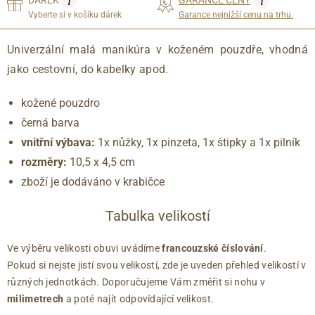
i
i
Vyberte si v košíku dárek
Garance nejnižší cenu na trhu.
Univerzální malá manikúra v koženém pouzdře, vhodná
jako cestovní, do kabelky apod.
kožené pouzdro
černá barva
vnitřní výbava:
1x nůžky, 1x pinzeta, 1x štipky a 1x pilník
rozměry:
10,5 x 4,5 cm
zboží je dodáváno v krabičce
Tabulka velikostí
Ve výběru velikosti obuvi uvádíme
francouzské číslování
.
Pokud si nejste jistí svou velikostí, zde je uveden přehled velikostí v
různých jednotkách. Doporučujeme Vám změřit si nohu v
milimetrech
a poté najít odpovídající velikost.