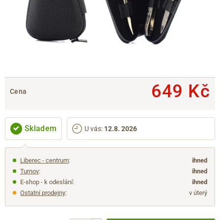
649 Kč
Cena
Skladem
U vás
:
12.8. 2026
Liberec - centrum
:
ihned
Turnov
:
ihned
E-shop - k odeslání:
ihned
Ostatní prodejny
:
v úterý