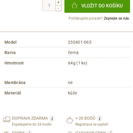
+
VLOŽIT DO KOŠÍKU
-
Potřebujete poradit?
Zeptejte se nás.
Model
230401-065
Barva
černá
Hmotnost
64g (1 ks)
Membrána
ne
Materiál
kůže
i
i
DOPRAVA
ZDARMA
+ 26 BODŮ
Expedujeme do 24 hodin
Registrace se vyplatí
DÁREK
GARANCE CENY