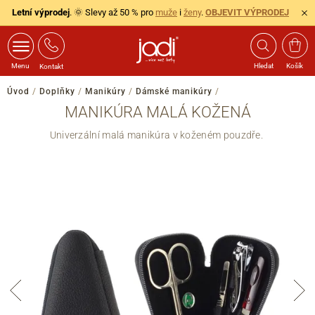
Letní výprodej
. 🌞 Slevy až 50 % pro
muže
i
ženy
.
OBJEVIT VÝPRODEJ
Menu
Hledat
Košík
Kontakt
Úvod
/
Doplňky
/
Manikúry
/
Dámské manikúry
/
MANIKÚRA MALÁ KOŽENÁ
Univerzální malá manikúra v koženém pouzdře.