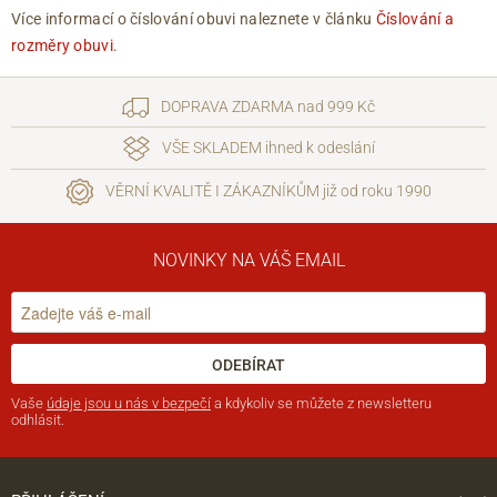
Více informací o číslování obuvi naleznete v článku
Číslování a
rozměry obuvi
.
DOPRAVA ZDARMA nad 999 Kč
VŠE SKLADEM ihned k odeslání
VĚRNÍ KVALITĚ I ZÁKAZNÍKŮM již od roku 1990
NOVINKY NA VÁŠ EMAIL
ODEBÍRAT
Vaše
údaje jsou u nás v bezpečí
a kdykoliv se můžete z newsletteru
odhlásit.