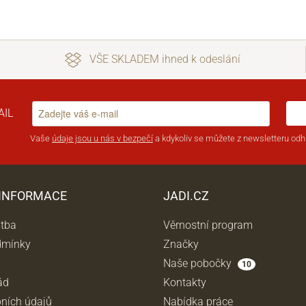
VŠE SKLADEM ihned k odeslání
AIL
Vaše
údaje jsou u nás v bezpečí
a kdykoliv se můžete z newsletteru odhl
 INFORMACE
JADI.CZ
atba
Věrnostní program
dmínky
Značky
Naše pobočky
10
ád
Kontakty
ních údajů
Nabídka práce