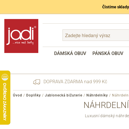
Čistíme sklady
DÁMSKÁ OBUV
PÁNSKÁ OBUV
DOPRAVA ZDARMA nad 999 Kč
Úvod
/
Doplňky
/
Jablonecká bižuterie
/
Náhrdelníky
/
Náhrdeln
NÁHRDELNÍ
Zapomenuté heslo
Luxusní dámský náhrde
Registrace