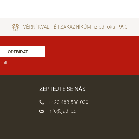
VĚRNÍ KVALITĚ I ZÁKAZNÍKŮM již od roku 1990
ODEBÍRAT
ásit.
ZEPTEJTE SE NÁS
+420 488 588 000
info@jadi.cz