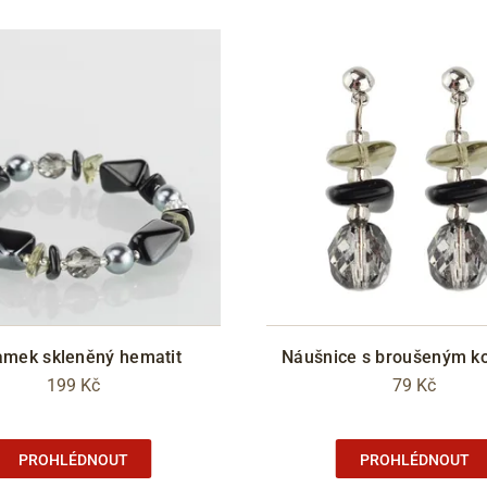
amek skleněný hematit
Náušnice s broušeným k
199 Kč
79 Kč
PROHLÉDNOUT
PROHLÉDNOUT