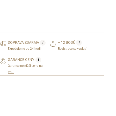
i
i
DOPRAVA
ZDARMA
+ 12 BODŮ
Expedujeme do 24 hodin
Registrace se vyplatí
i
GARANCE CENY
Garance nejnižší cenu na
trhu.