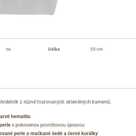
ne
Délka
55 cm
hrdelník z různě tvarovaných skleněných kamenů.
barvě hematitu
perle
s pokovenou povrchovou úpravou
ované perle a mačkané šedé a černé korálky