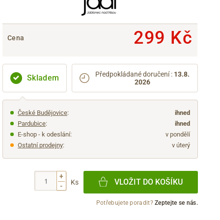
299 Kč
Cena
Předpokládané doručení
:
13.8.
Skladem
2026
České Budějovice
:
ihned
Pardubice
:
ihned
E-shop - k odeslání:
v pondělí
Ostatní prodejny
:
v úterý
+
VLOŽIT DO KOŠÍKU
Ks
-
Potřebujete poradit?
Zeptejte se nás.