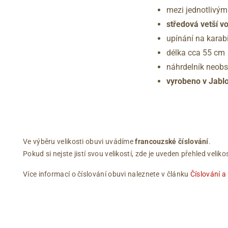
mezi jednotlivými
středová vetší v
upínání na karab
délka cca 55 cm
náhrdelník neobs
vyrobeno v Jabl
Ve výběru velikosti obuvi uvádíme
francouzské číslování
.
Pokud si nejste jistí svou velikostí, zde je uveden přehled vel
Více informací o číslování obuvi naleznete v článku
Číslování a