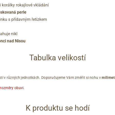
 korálky rokajlové vkládání
oskovaná perle
inku s přídavným řetízkem
ahuje nikl
onci nad Nisou
Tabulka velikostí
ikostí v různých jednotkách. Doporučujeme Vám změřit si nohu v
milimet
 rozměry obuvi
.
K produktu se hodí