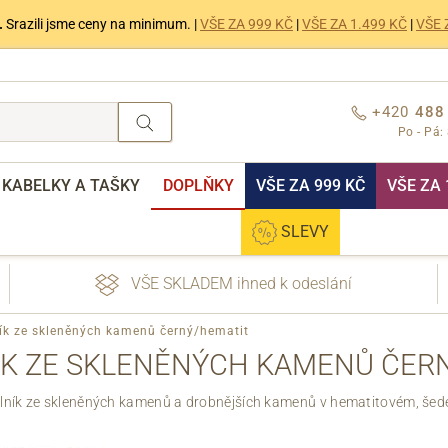
.
Srazili jsme ceny na minimum. |
VŠE ZA 999 KČ
|
VŠE ZA 1.499 KČ
|
VŠE 
+420
488
Po - Pá:
KABELKY A TAŠKY
DOPLŇKY
VŠE ZA 999 KČ
VŠE ZA 
SLEVY
VŠE SKLADEM ihned k odeslání
ík ze skleněných kamenů černý/hematit
K ZE SKLENĚNÝCH KAMENŮ ČER
lník ze skleněných kamenů a drobnějších kamenů v hematitovém, šed
nebo přihlášení