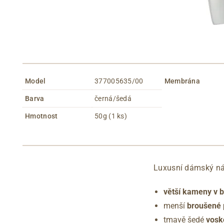
Model
377005635/00
Membrána
Barva
černá/šedá
Hmotnost
50g (1 ks)
Luxusní dámský ná
větší kameny v 
menší
broušené 
tmavě šedé
vosk