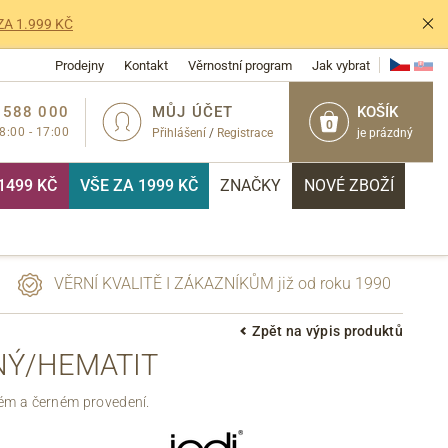
ZA 1.999 KČ
Prodejny
Kontakt
Věrnostní program
Jak vybrat
 588 000
MŮJ ÚČET
KOŠÍK
0
 8:00 - 17:00
Přihlášení
/
Registrace
je prázdný
1499 KČ
VŠE ZA 1999 KČ
ZNAČKY
NOVÉ ZBOŽÍ
VĚRNÍ KVALITĚ I ZÁKAZNÍKŮM již od roku 1990
Zpět na výpis produktů
NÝ/HEMATIT
PŘIHLÁSIT
ém a černém provedení.