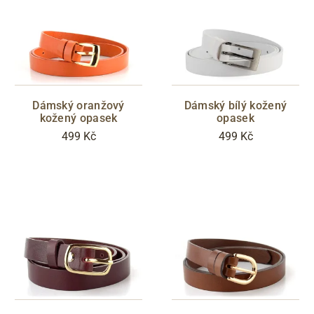
ZNAČKA
Högl
JADI
Dámský oranžový
Dámský bílý kožený
kožený opasek
opasek
BARVY
499 Kč
499 Kč
černá
hnědá
béžová
bílá
vínová
červená
modrá
zelená
žlutá
oranžová
bronzová
metalická
CENA