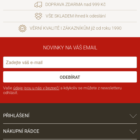
DOPRAVA ZDARMA nad 999 Kč
VŠE SKLADEM ihned k odeslání
VĚRNÍ KVALITĚ I ZÁKAZNÍKŮM již od roku 1990
NOVINKY NA VÁŠ EMAIL
ODEBÍRAT
Vaše
údaje jsou u nás v bezpečí
a kdykoliv se můžete z newsletteru
odhlásit.
PŘIHLÁŠENÍ
NÁKUPNÍ RÁDCE