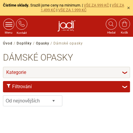
Čistíme sklady.
Srazili jsme ceny na minimum. |
VŠE ZA 999 KČ
|
VŠE ZA
1.499 KČ
|
VŠE ZA 1.999 KČ
Menu
Hledat
Košík
Kontakt
Úvod
/
Doplňky
/
Opasky
/
Dámské opasky
DÁMSKÉ OPASKY
Kategorie
❯
Filtrování
❯
VELIKOST
80
90
95
100
S
M