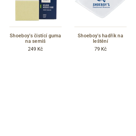
Shoeboy's čistící guma
Shoeboy's hadřík na
na semiš
leštění
249 Kč
79 Kč