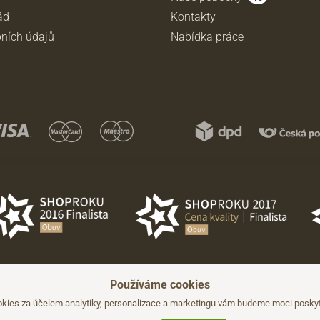
ád
Kontakty
ních údajů
Nabídka práce
Používáme cookies
hozího upozornění.
kies za účelem analytiky, personalizace a marketingu vám budeme moci poskyto