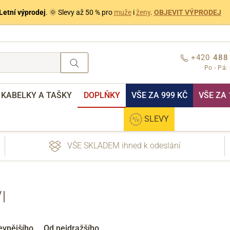
Letní výprodej
. 🌞 Slevy až 50 % pro
muže
i
ženy
.
OBJEVIT VÝPRODEJ
+420
488
Po - Pá:
KABELKY A TAŠKY
DOPLŇKY
VŠE ZA 999 KČ
VŠE ZA 
SLEVY
VŠE SKLADEM ihned k odeslání
I
nebo přihlášení
evnějšího
Od nejdražšího