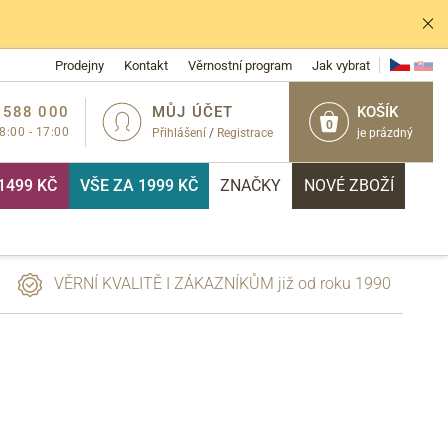
Prodejny
Kontakt
Věrnostní program
Jak vybrat
 588 000
MŮJ ÚČET
KOŠÍK
0
 8:00 - 17:00
Přihlášení
/
Registrace
je prázdný
1499 KČ
VŠE ZA 1999 KČ
ZNAČKY
NOVÉ ZBOŽÍ
VĚRNÍ KVALITĚ I ZÁKAZNÍKŮM již od roku 1990
PŘIHLÁSIT