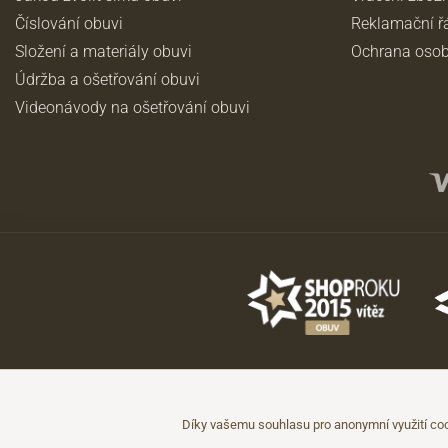
Číslování obuvi
Reklamační ř
Složení a materiály obuvi
Ochrana osob
Údržba a ošetřování obuvi
Videonávody na ošetřování obuvi
©2026 JADI.cz. Užití materiálů bez souhlasu není možné.
Údaje mají pouze informativní charakter a mohou být změněny bez předc
Díky vašemu souhlasu pro anonymní využití coo
Technicky zajišťuje
Simplia.cz
.