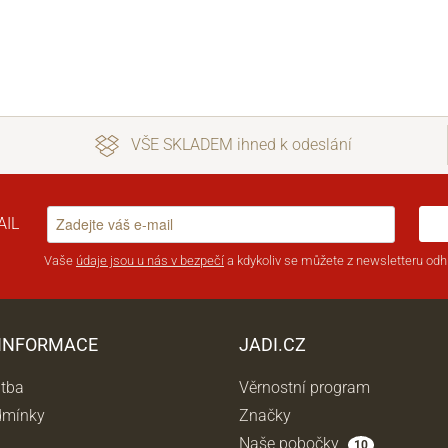
VŠE SKLADEM ihned k odeslání
AIL
Vaše
údaje jsou u nás v bezpečí
a kdykoliv se můžete z newsletteru odhl
 INFORMACE
JADI.CZ
atba
Věrnostní program
dmínky
Značky
Naše pobočky
10