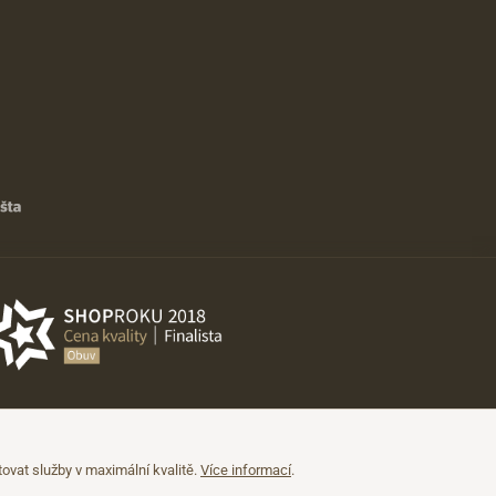
vat služby v maximální kvalitě.
Více informací
.