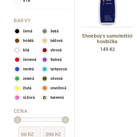
VTR
BARVY
černá
šedá
Shoeboy's samoleštící
houbička
hnědá
béžová
149 Kč
bílá
vínová
červená
fialová
modrá
tyrkysová
zelená
olivová
žlutá
oranžová
růžová
barevná
CENA