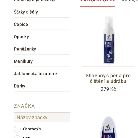
Šátky a šály
Čepice
Opasky
Peněženky
Manikúry
Informace o
zpracování osobních údajů
.
Jablonecká bižuterie
Shoeboy's pěna pro
čištění a údržbu
Dárky
279 Kč
ZNAČKA
Shoeboy's