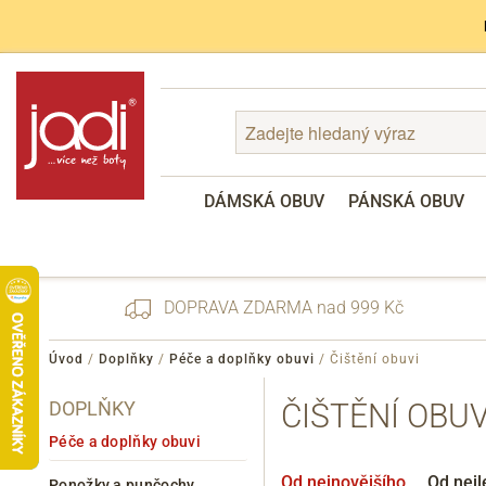
DÁMSKÁ OBUV
PÁNSKÁ OBUV
DOPRAVA ZDARMA nad 999 Kč
Úvod
/
Doplňky
/
Péče a doplňky obuvi
/
Čištění obuvi
DOPLŇKY
ČIŠTĚNÍ OBUV
Zapomenuté heslo
Registrace
Péče a doplňky obuvi
Od nejnovějšího
Od nejl
Ponožky a punčochy