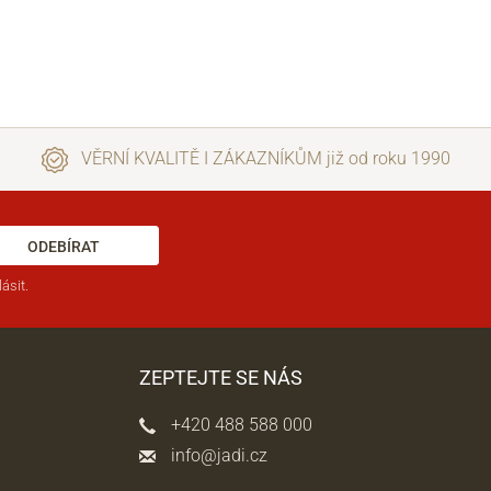
VĚRNÍ KVALITĚ I ZÁKAZNÍKŮM již od roku 1990
ODEBÍRAT
ásit.
ZEPTEJTE SE NÁS
+420 488 588 000
info@jadi.cz