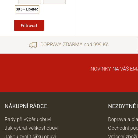
S05 - Liberec
Filtrovat
DOPRAVA ZDARMA nad 999 Kč
NOVINKY NA VÁŠ EM
NÁKUPNÍ RÁDCE
NEZBYTNÉ
Rady při výběru obuvi
Doprava a pl
Jak vybrat velikost obuvi
Obchodní po
Jakou zvolit šířku obuvi
Vrácení zboží