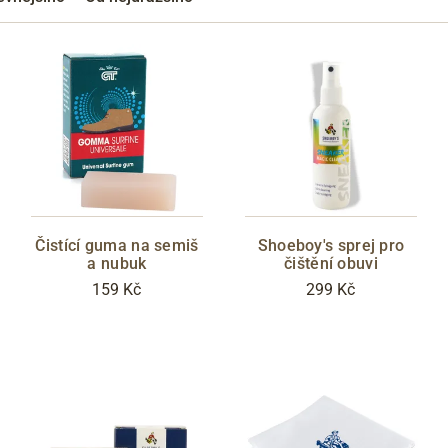
Přes Facebook
Přes Seznam
Přes Google
Čistící guma na semiš
Shoeboy's sprej pro
a nubuk
čištění obuvi
159 Kč
299 Kč