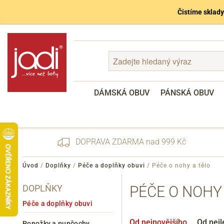
Čistíme sklady
DÁMSKÁ OBUV
PÁNSKÁ OBUV
DOPRAVA ZDARMA nad 999 Kč
Úvod
/
Doplňky
/
Péče a doplňky obuvi
/
Péče o nohy a tělo
DOPLŇKY
PÉČE O NOHY
Zapomenuté heslo
Registrace
Péče a doplňky obuvi
Od nejnovějšího
Od nejl
Ponožky a punčochy