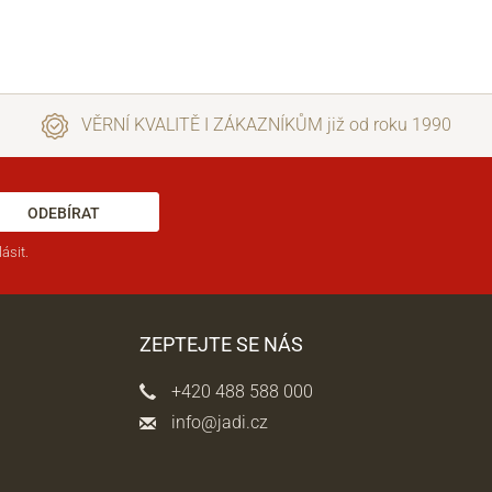
VĚRNÍ KVALITĚ I ZÁKAZNÍKŮM již od roku 1990
ODEBÍRAT
ásit.
ZEPTEJTE SE NÁS
+420 488 588 000
info@jadi.cz