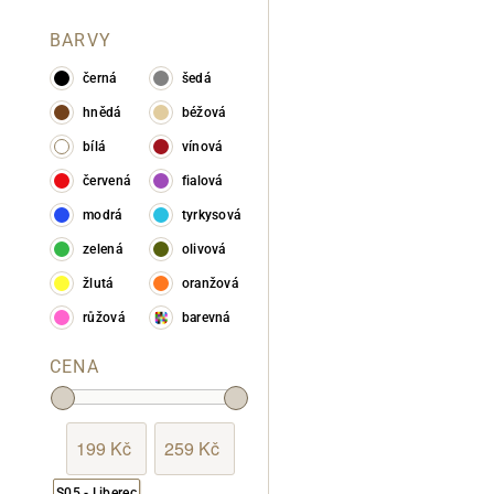
BARVY
černá
šedá
hnědá
béžová
bílá
vínová
červená
fialová
modrá
tyrkysová
zelená
olivová
žlutá
oranžová
růžová
barevná
CENA
S05 - Liberec