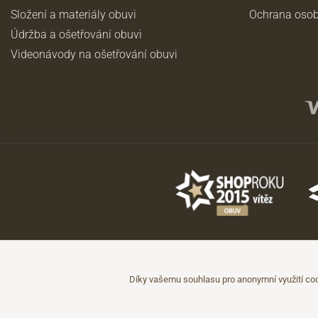
Složení a materiály obuvi
Ochrana osob
Údržba a ošetřování obuvi
Videonávody na ošetřování obuvi
©2026 JADI.cz. Užití materiálů bez souhlasu není možné.
Údaje mají pouze informativní charakter a mohou být změněny bez předc
Díky vašemu souhlasu pro anonymní využití coo
Technicky zajišťuje
Simplia.cz
.