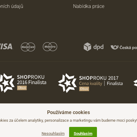
ních údajů
Nabídka práce
Používáme cookies
hozího upozornění.
kies za účelem analytiky, personalizace a marketingu vám budeme moci poskyto
Nesouhlasím
Souhlasím