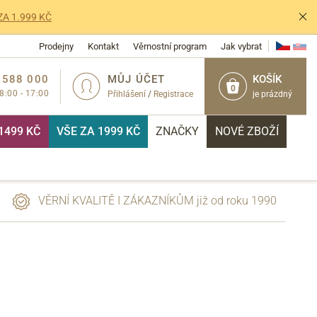
ZA 1.999 KČ
Prodejny
Kontakt
Věrnostní program
Jak vybrat
 588 000
MŮJ ÚČET
KOŠÍK
0
 8:00 - 17:00
Přihlášení
/
Registrace
je prázdný
1499 KČ
VŠE ZA 1999 KČ
ZNAČKY
NOVÉ ZBOŽÍ
VĚRNÍ KVALITĚ I ZÁKAZNÍKŮM již od roku 1990
PŘIHLÁSIT