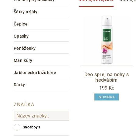
Šátky a šály
Čepice
Opasky
Peněženky
Manikúry
Informace o
zpracování osobních údajů
.
Jablonecká bižuterie
Deo sprej na nohy s
hedvábím
Dárky
199 Kč
NOVINKA
ZNAČKA
Shoeboy's