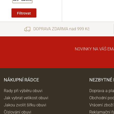
Filtrovat
DOPRAVA ZDARMA nad 999 Kč
NOVINKY NA VÁŠ EM
NÁKUPNÍ RÁDCE
NEZBYTNÉ
Rady při výběru obuvi
Doprava a pl
Jak vybrat velikost obuvi
Obchodní po
Jakou zvolit šířku obuvi
Vrácení zboží
Číslování obuvi
Reklamační ř