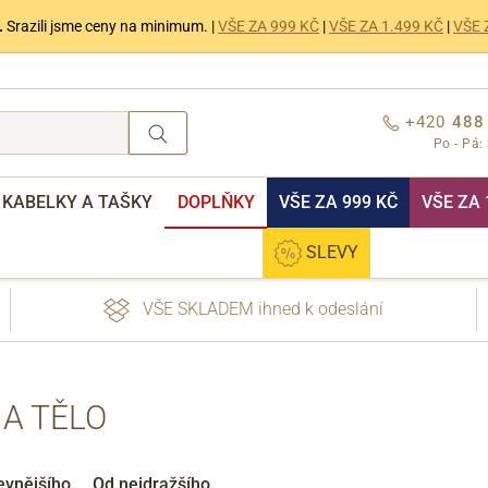
.
Srazili jsme ceny na minimum. |
VŠE ZA 999 KČ
|
VŠE ZA 1.499 KČ
|
VŠE 
+420
488
Po - Pá:
KABELKY A TAŠKY
DOPLŇKY
VŠE ZA 999 KČ
VŠE ZA 
SLEVY
VŠE SKLADEM ihned k odeslání
 A TĚLO
nebo přihlášení
evnějšího
Od nejdražšího