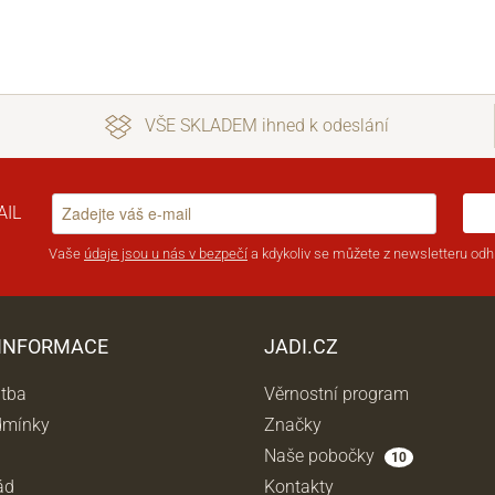
VŠE SKLADEM ihned k odeslání
AIL
Vaše
údaje jsou u nás v bezpečí
a kdykoliv se můžete z newsletteru odhl
 INFORMACE
JADI.CZ
atba
Věrnostní program
dmínky
Značky
Naše pobočky
10
ád
Kontakty