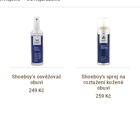
Přes Facebook
Přes Seznam
Přes Google
Shoeboy's osvěžovač
Shoeboy's sprej na
obuvi
roztažení kožené
obuvi
249 Kč
259 Kč