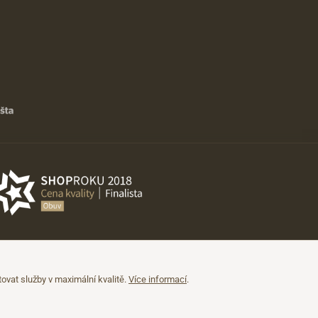
vat služby v maximální kvalitě.
Více informací
.