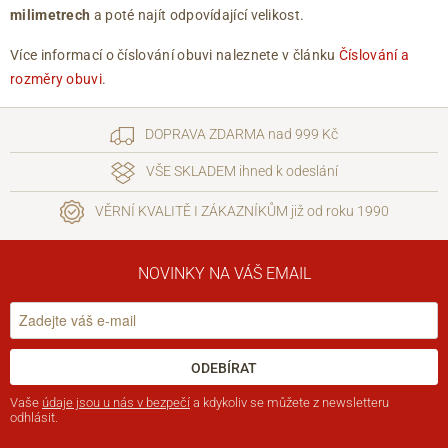
milimetrech
a poté najít odpovídající velikost.
Více informací o číslování obuvi naleznete v článku
Číslování a
rozměry obuvi
.
DOPRAVA ZDARMA nad 999 Kč
VŠE SKLADEM ihned k odeslání
VĚRNÍ KVALITĚ I ZÁKAZNÍKŮM již od roku 1990
NOVINKY NA VÁŠ EMAIL
ODEBÍRAT
Vaše
údaje jsou u nás v bezpečí
a kdykoliv se můžete z newsletteru
odhlásit.