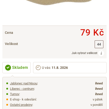
79 Kč
Cena
Velikost
44
Jak vybrat velikost
Skladem
U vás
:
11.8. 2026
Jablonec nad Nisou
:
ihned
Liberec - centrum
:
ihned
Turnov
:
ihned
E-shop - k odeslání:
v pátek
Ostatní prodejny
:
v pondělí