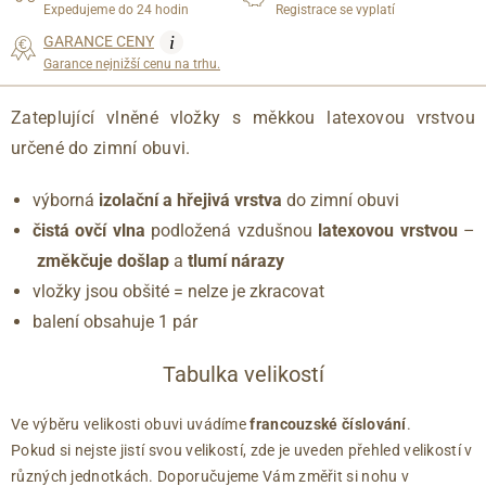
Expedujeme do 24 hodin
Registrace se vyplatí
i
GARANCE CENY
Garance nejnižší cenu na trhu.
Zateplující vlněné vložky s měkkou latexovou vrstvou
určené do zimní obuvi.
výborná
izolační a hřejivá vrstva
do zimní obuvi
čistá ovčí vlna
podložená vzdušnou
latexovou vrstvou
–
změkčuje došlap
a
tlumí nárazy
vložky jsou obšité = nelze je zkracovat
balení obsahuje 1 pár
Tabulka velikostí
Ve výběru velikosti obuvi uvádíme
francouzské číslování
.
Pokud si nejste jistí svou velikostí, zde je uveden přehled velikostí v
různých jednotkách. Doporučujeme Vám změřit si nohu v