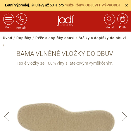
Letní výprodej
. 🌞 Slevy až 50 % pro
muže
i
ženy
.
OBJEVIT VÝPRODEJ
Menu
Hledat
Košík
Kontakt
Úvod
/
Doplňky
/
Péče a doplňky obuvi
/
Stélky a doplňky do obuvi
/
BAMA VLNĚNÉ VLOŽKY DO OBUVI
Teplé vložky ze 100% vlny s latexovým vyměkčením.