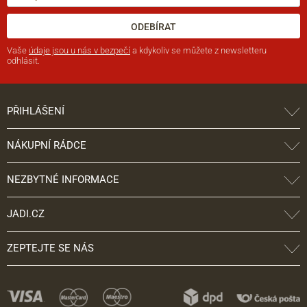
ODEBÍRAT
Vaše
údaje jsou u nás v bezpečí
a kdykoliv se můžete z newsletteru
odhlásit.
PŘIHLÁŠENÍ
NÁKUPNÍ RÁDCE
NEZBYTNÉ INFORMACE
JADI.CZ
ZEPTEJTE SE NÁS