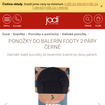
Čistíme sklady.
Srazili jsme ceny na minimum. |
VŠE ZA 999 KČ
|
VŠE ZA
1.499 KČ
|
VŠE ZA 1.999 KČ
Menu
Hledat
Košík
Kontakt
Úvod
/
Doplňky
/
Ponožky a punčochy
/
Dámské ponožky
/
PONOŽKY DO BALERÍN FOOTY 2 PÁRY
ČERNÉ
Dámské slabé ponožky do balerínek, balené po dvou párech.