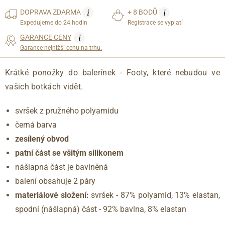
i
i
DOPRAVA
ZDARMA
+ 8 BODŮ
Expedujeme do 24 hodin
Registrace se vyplatí
i
GARANCE CENY
Garance nejnižší cenu na trhu.
Krátké ponožky do balerínek - Footy, které nebudou ve
vašich botkách vidět.
svršek z pružného polyamidu
černá barva
zesílený obvod
patní část se všitým silikonem
nášlapná část je bavlněná
balení obsahuje 2 páry
materiálové složení:
svršek - 87% polyamid, 13% elastan,
spodní (nášlapná) část - 92% bavlna, 8% elastan