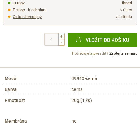
Turnov
:
ihned
E-shop - k odeslání:
v úterý
Ostatní prodejny
:
ve středu
+
VLOŽIT DO KOŠÍKU
-
Potřebujete poradit?
Zeptejte se nás.
Model
39910-černá
Barva
černá
Hmotnost
20g (1 ks)
Membrána
ne