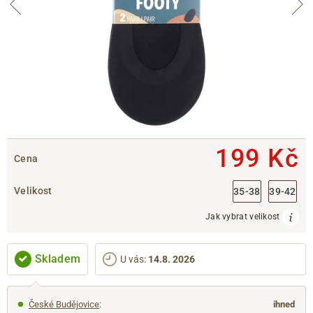
199 Kč
Cena
Velikost
35-38
39-42
Jak vybrat velikost
Skladem
U vás
:
14.8. 2026
České Budějovice
:
ihned