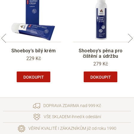
Shoeboy's bílý krém
Shoeboy's pěna pro
čištění a údržbu
229 Kč
279 Kč
DOKOUPIT
DOKOUPIT
DOPRAVA ZDARMA nad 999 Kč
VŠE SKLADEM ihned k odeslání
VĚRNÍ KVALITĚ I ZÁKAZNÍKŮM již od roku 1990