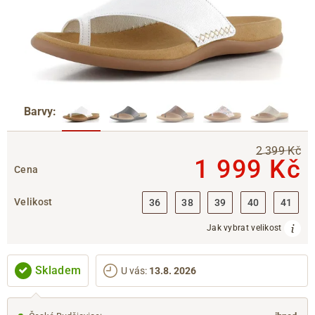
Barvy:
2 399 Kč
1 999 Kč
Cena
Velikost
36
38
39
40
41
Jak vybrat velikost
Skladem
U vás
:
13.8. 2026