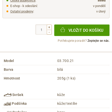
České Budějovice
:
ihned
E-shop - k odeslání:
v pondělí
Ostatní prodejny
:
v úterý
+
VLOŽIT DO KOŠÍKU
-
Potřebujete poradit?
Zeptejte se nás.
Model
03.700.21
Barva
bílá
Hmotnost
205g (1 ks)
Svršek
kůže
Podšívka
kůže/textílie