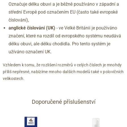
45
10.5
300
Označuje délku obuvi a je běžně používáno v západní a
46
11
304
střední Evropě pod označením EU (často také evropské
46.5
11.5
309
číslování),
47
12
313
anglické číslování
(UK)
- ve Velké Británii je používáno
značení, které na rozdíl od evropského systému neudává
délku obuvi, ale délku chodidla. Pro tento systém je
užíváno označení UK.
Vzhledem k tomu, že rozlišení rozměrů v celých číslech je mnohdy
příliš nepřesné, nabízíme mnoho dalších modelů také v polovičních
velikostech.
Doporučené příslušenství