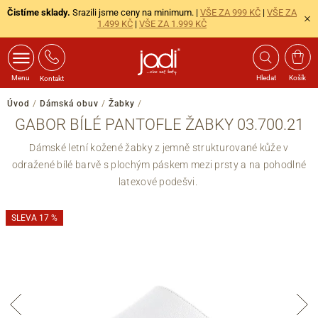
Čistíme sklady.
Srazili jsme ceny na minimum. |
VŠE ZA 999 KČ
|
VŠE ZA
1.499 KČ
|
VŠE ZA 1.999 KČ
Menu
Hledat
Košík
Kontakt
Úvod
/
Dámská obuv
/
Žabky
/
GABOR BÍLÉ PANTOFLE ŽABKY 03.700.21
Dámské letní kožené žabky z jemně strukturované kůže v
odražené bílé barvě s plochým páskem mezi prsty a na pohodlné
latexové podešvi.
SLEVA 17 %