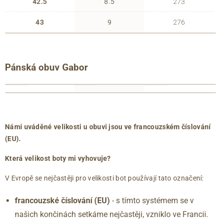
42.5
8.5
273
43
9
276
Pánská obuv Gabor
francouzské
anglické
délka
číslování
číslování
chodidla
39
6
263
(EU)
(UK)
(mm)
40
6.5
267
Námi uváděné velikosti u obuvi jsou ve francouzském číslování
40.5
7
271
(EU).
41
7.5
275
Která velikost boty mi vyhovuje?
42
8
279
42.5
8.5
283
V Evropě se nejčastěji pro velikosti bot používají tato označení:
43
9
288
francouzské číslování (EU)
- s tímto systémem se v
44
9.5
292
našich končinách setkáme nejčastěji, vzniklo ve Francii.
44.5
10
296