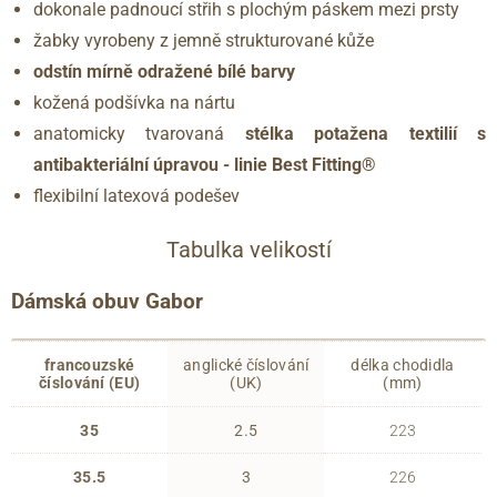
dokonale padnoucí střih s plochým páskem mezi prsty
žabky vyrobeny z jemně strukturované kůže
odstín mírně odražené bílé barvy
kožená podšívka na nártu
anatomicky tvarovaná
stélka potažena textilií s
antibakteriální úpravou - linie Best Fitting®
flexibilní latexová podešev
Tabulka velikostí
Dámská obuv Gabor
francouzské
anglické číslování
délka chodidla
číslování (EU)
(UK)
(mm)
35
2.5
223
35.5
3
226