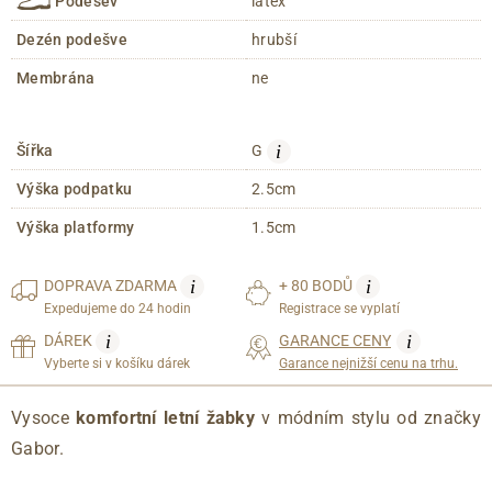
Podešev
latex
Dezén podešve
hrubší
Membrána
ne
i
Šířka
G
Výška podpatku
2.5cm
Výška platformy
1.5cm
i
i
DOPRAVA
ZDARMA
+ 80 BODŮ
Expedujeme do 24 hodin
Registrace se vyplatí
i
i
DÁREK
GARANCE CENY
Vyberte si v košíku dárek
Garance nejnižší cenu na trhu.
Vysoce
komfortní letní žabky
v módním stylu od značky
Gabor.