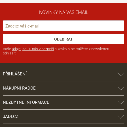
NOVINKY NA VÁŠ EMAIL
ODEBÍRAT
Vaše
údaje jsou u nás v bezpečí
a kdykoliv se můžete z newsletteru
odhlásit.
PŘIHLÁŠENÍ
NÁKUPNÍ RÁDCE
NEZBYTNÉ INFORMACE
JADI.CZ