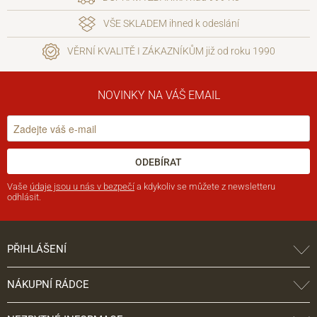
VŠE SKLADEM ihned k odeslání
VĚRNÍ KVALITĚ I ZÁKAZNÍKŮM již od roku 1990
NOVINKY NA VÁŠ EMAIL
ODEBÍRAT
Vaše
údaje jsou u nás v bezpečí
a kdykoliv se můžete z newsletteru
odhlásit.
PŘIHLÁŠENÍ
NÁKUPNÍ RÁDCE