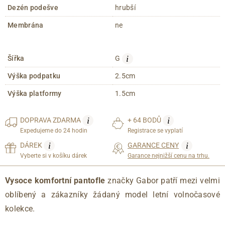
Dezén podešve
hrubší
Membrána
ne
i
Šířka
G
Výška podpatku
2.5cm
Výška platformy
1.5cm
i
i
DOPRAVA
ZDARMA
+ 64 BODŮ
Expedujeme do 24 hodin
Registrace se vyplatí
i
i
DÁREK
GARANCE CENY
Vyberte si v košíku dárek
Garance nejnižší cenu na trhu.
Vysoce komfortní pantofle
značky Gabor patří mezi velmi
oblíbený a zákazníky žádaný model letní volnočasové
kolekce.