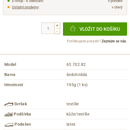
E-shop - k odeslání:
v pondělí
Ostatní prodejny
:
v úterý
+
VLOŽIT DO KOŠÍKU
-
Potřebujete poradit?
Zeptejte se nás.
Model
63.702.82
Barva
šedohnědá
Hmotnost
195g (1 ks)
Svršek
textílie
Podšívka
kůže/textílie
Podešev
latex