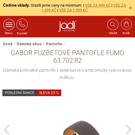
Čistíme sklady.
Srazili jsme ceny na minimum. |
VŠE ZA 999 KČ
|
VŠE ZA
1.499 KČ
|
VŠE ZA 1.999 KČ
Menu
Hledat
Košík
Kontakt
Úvod
/
Dámská obuv
/
Pantofle
/
GABOR FUZBETOVÉ PANTOFLE FUMO
63.702.82
Dámské pohodlné pantofle v šedé barvě s anatomicky tvarovanou
stélkou.
POSLEDNÍ ŠANCE
SLEVA 20 %