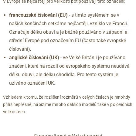
V Evropě se nejčastěji pro velikosti bot používají tato označení:
43
9
288
francouzské číslování (EU)
- s tímto systémem se v
44
9.5
292
našich končinách setkáme nejčastěji, vzniklo ve Francii.
44.5
10
296
45
10.5
300
Označuje délku obuvi a je běžně používáno v západní a
46
11
304
střední Evropě pod označením EU (často také evropské
46.5
11.5
309
číslování),
47
12
313
anglické číslování
(UK)
- ve Velké Británii je používáno
značení, které na rozdíl od evropského systému neudává
délku obuvi, ale délku chodidla. Pro tento systém je
užíváno označení UK.
Vzhledem k tomu, že rozlišení rozměrů v celých číslech je mnohdy
příliš nepřesné, nabízíme mnoho dalších modelů také v polovičních
velikostech.