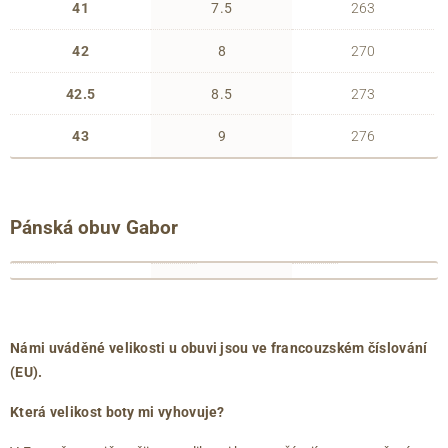
41
7.5
263
42
8
270
42.5
8.5
273
43
9
276
Pánská obuv Gabor
francouzské
anglické
délka
číslování
číslování
chodidla
39
6
263
(EU)
(UK)
(mm)
40
6.5
267
Námi uváděné velikosti u obuvi jsou ve francouzském číslování
40.5
7
271
(EU).
41
7.5
275
Která velikost boty mi vyhovuje?
42
8
279
42.5
8.5
283