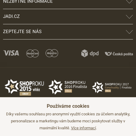
NEZBYTNÉ INFORMACE
JADI.CZ
ZEPTEJTE SE NÁS
Používáme cookies
Díky vašemu souhlasu pro anonymní využití cookies za účelem analytiky,
personalizace a marketingu vám budeme moci poskytovat služby v
maximální kvalitě.
Více informací
.
©2026 JADI.cz. Užití materiálů bez souhlasu není možné.
Údaje mají pouze informativní charakter a mohou být změněny bez