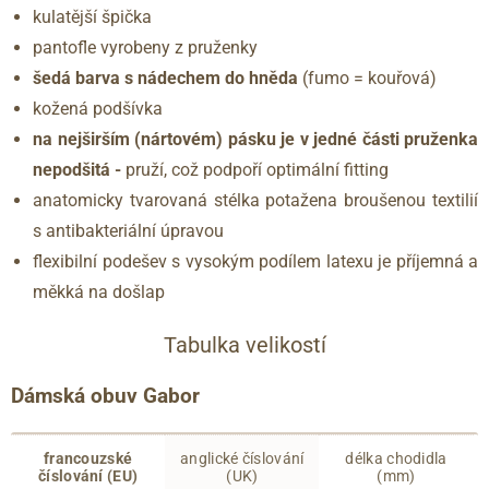
kulatější špička
pantofle vyrobeny z pruženky
šedá barva s nádechem do hněda
(fumo = kouřová)
kožená podšívka
na nejširším (nártovém) pásku je v jedné části pruženka
nepodšitá -
pruží, což podpoří optimální fitting
anatomicky tvarovaná stélka potažena broušenou textilií
s antibakteriální úpravou
flexibilní podešev s vysokým podílem latexu je příjemná a
měkká na došlap
Tabulka velikostí
Dámská obuv Gabor
francouzské
anglické číslování
délka chodidla
číslování (EU)
(UK)
(mm)