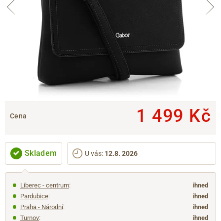
1 499 Kč
Cena
Skladem
U vás
:
12.8. 2026
Liberec - centrum
:
ihned
Pardubice
:
ihned
Praha - Národní
:
ihned
Turnov
:
ihned