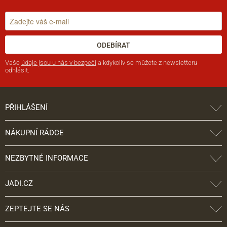
ODEBÍRAT
Vaše
údaje jsou u nás v bezpečí
a kdykoliv se můžete z newsletteru
odhlásit.
PŘIHLÁŠENÍ
NÁKUPNÍ RÁDCE
NEZBYTNÉ INFORMACE
JADI.CZ
ZEPTEJTE SE NÁS