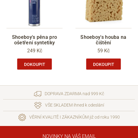
Shoeboy's pěna pro
Shoeboy's houba na
ošetření syntetiky
čištění
249 Kč
59 Kč
DOKOUPIT
DOKOUPIT
DOPRAVA ZDARMA nad 999 Kč
VŠE SKLADEM ihned k odeslání
VĚRNÍ KVALITĚ I ZÁKAZNÍKŮM již od roku 1990
NOVINKY NA VÁŠ EMAIL