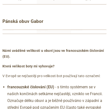
Pánská obuv Gabor
francouzské
anglické
délka
číslování
číslování
chodidla
39
6
263
(EU)
(UK)
(mm)
40
6.5
267
Námi uváděné velikosti u obuvi jsou ve francouzském číslování
40.5
7
271
(EU).
41
7.5
275
Která velikost boty mi vyhovuje?
42
8
279
42.5
8.5
283
V Evropě se nejčastěji pro velikosti bot používají tato označení:
43
9
288
francouzské číslování (EU)
- s tímto systémem se v
44
9.5
292
našich končinách setkáme nejčastěji, vzniklo ve Francii.
44.5
10
296
45
10.5
300
Označuje délku obuvi a je běžně používáno v západní a
46
11
304
střední Evropě pod označením EU (často také evropské