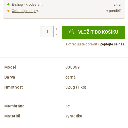
E-shop - k odeslání:
zítra
Ostatní prodejny
:
v pondělí
+
VLOŽIT DO KOŠÍKU
-
Potřebujete poradit?
Zeptejte se nás.
Model
000869
Barva
černá
Hmotnost
320g (1 ks)
Membrána
ne
Materiál
syntetika