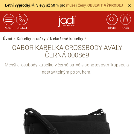
Letní výprodej
. 🌞 Slevy až 50 % pro
muže
i
ženy
.
OBJEVIT VÝPRODEJ
Menu
Hledat
Košík
Kontakt
Úvod
/
Kabelky a tašky
/
Nekožené kabelky
/
GABOR KABELKA CROSSBODY AVALY
ČERNÁ 000869
Menší crossbody kabelka v černé barvě s pohotovostní kapsou a
nastavitelným popruhem.