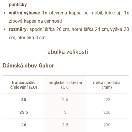
puntíčky
vnitřní výbava:
1x otevřená kapsa na mobil, klíče aj., 1x
zipová kapsa na cennosti
rozměry:
spodní šířka 26 cm, horní šířka 24 cm, výška 20
cm, hloubka 3 cm
Tabulka velikostí
Dámská obuv Gabor
francouzské
anglické číslování
délka chodidla
číslování (EU)
(UK)
(mm)
35
2.5
223
35.5
3
226
36
3.5
230