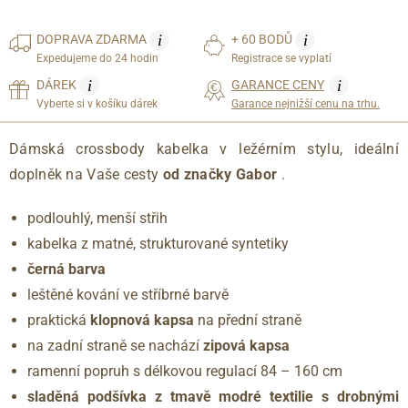
i
i
DOPRAVA
ZDARMA
+ 60 BODŮ
Expedujeme do 24 hodin
Registrace se vyplatí
i
i
DÁREK
GARANCE CENY
Vyberte si v košíku dárek
Garance nejnižší cenu na trhu.
Dámská crossbody kabelka v ležérním stylu, ideální
doplněk na Vaše cesty
od značky Gabor
.
podlouhlý, menší střih
kabelka z matné, strukturované syntetiky
černá barva
leštěné kování ve stříbrné barvě
praktická
klopnová kapsa
na přední straně
na zadní straně se nachází
zipová kapsa
ramenní popruh s délkovou regulací 84 – 160 cm
sladěná podšívka z tmavě modré textilie s drobnými