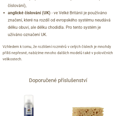
46.5
11.5
309
číslování),
47
12
313
anglické číslování
(UK)
- ve Velké Británii je používáno
značení, které na rozdíl od evropského systému neudává
délku obuvi, ale délku chodidla. Pro tento systém je
užíváno označení UK.
Vzhledem k tomu, že rozlišení rozměrů v celých číslech je mnohdy
příliš nepřesné, nabízíme mnoho dalších modelů také v polovičních
velikostech.
Doporučené příslušenství