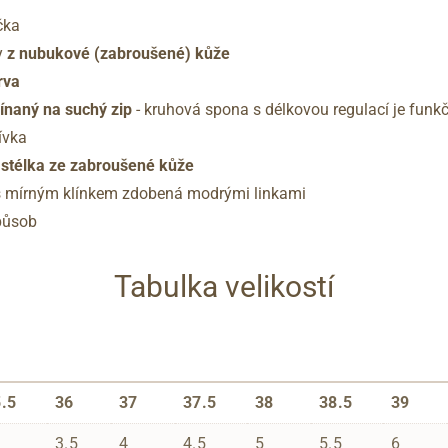
čka
y
z nubukové (zabroušené) kůže
rva
ínaný na suchý zip
- kruhová spona s délkovou regulací je funkč
ívka
stélka ze zabroušené kůže
 s mírným klínkem zdobená modrými linkami
působ
Tabulka velikostí
.5
36
37
37.5
38
38.5
39
3.5
4
4.5
5
5.5
6