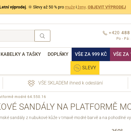
Letní výprodej
. 🌞 Slevy až 50 % pro
muže
i
ženy
.
OBJEVIT VÝPRODEJ
+420
488
Po - Pá:
KABELKY A TAŠKY
DOPLŇKY
VŠE ZA 999 KČ
VŠE ZA 
SLEVY
VŠE SKLADEM ihned k odeslání
atformě modré 64.550.16
OVÉ SANDÁLY NA PLATFORMĚ MOD
mské sandály z nubukové kůže v tmavě modré barvě a na pohodlné vyš
nebo přihlášení