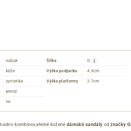
i
nubuk
Šířka
G
kůže
Výška podpatku
4.3cm
syntetika
Výška platformy
2.7cm
jemný
ne
snadno kombinovatelné kožené
dámské sandály
od
značky G