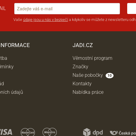
AIL
Vaše
údaje jsou u nás v bezpečí
a kdykoliv se můžete z newsletteru odhl
 INFORMACE
JADI.CZ
atba
Věrnostní program
dmínky
Značky
Naše pobočky
10
ád
Kontakty
ních údajů
Nabídka práce