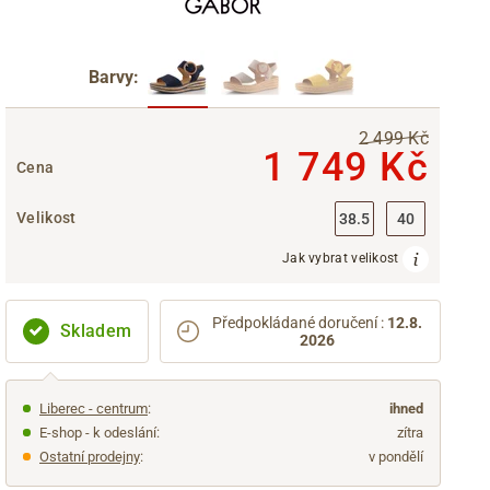
Barvy:
2 499 Kč
1 749 Kč
Cena
Velikost
38.5
40
Jak vybrat velikost
Předpokládané doručení
:
12.8.
Skladem
2026
Liberec - centrum
:
ihned
E-shop - k odeslání:
zítra
Ostatní prodejny
:
v pondělí