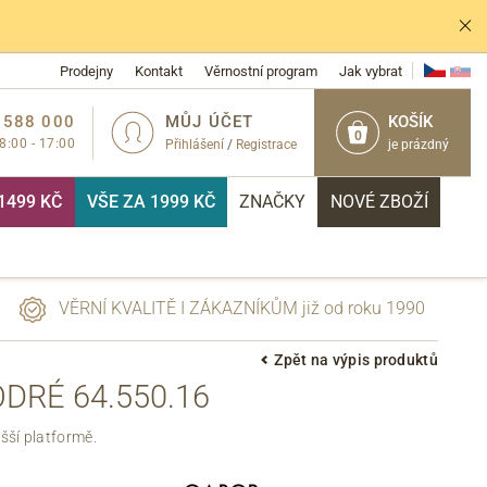
Prodejny
Kontakt
Věrnostní program
Jak vybrat
 588 000
MŮJ ÚČET
KOŠÍK
0
 8:00 - 17:00
Přihlášení
/
Registrace
je prázdný
1499 KČ
VŠE ZA 1999 KČ
ZNAČKY
NOVÉ ZBOŽÍ
VĚRNÍ KVALITĚ I ZÁKAZNÍKŮM již od roku 1990
Zpět na výpis produktů
RÉ 64.550.16
PŘIHLÁSIT
ší platformě.