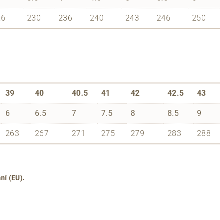
26
230
236
240
243
246
250
39
40
40.5
41
42
42.5
43
6
6.5
7
7.5
8
8.5
9
263
267
271
275
279
283
288
ní (EU).