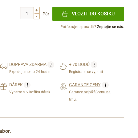
+
VLOŽIT DO KOŠÍKU
Pár
-
Potřebujete poradit?
Zeptejte se nás.
i
i
DOPRAVA
ZDARMA
+ 70 BODŮ
Expedujeme do 24 hodin
Registrace se vyplatí
i
i
DÁREK
GARANCE CENY
Vyberte si v košíku dárek
Garance nejnižší cenu na
trhu.
abor
.