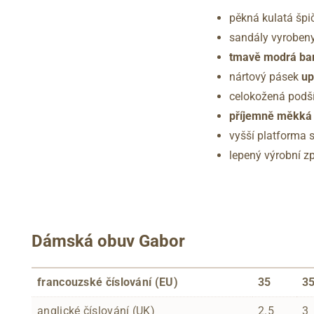
pěkná kulatá špi
sandály vyroben
tmavě modrá ba
nártový pásek
up
celokožená podš
příjemně měkká 
vyšší platforma
lepený výrobní z
Dámská obuv Gabor
francouzské číslování (EU)
35
35
anglické číslování (UK)
2.5
3