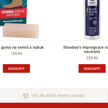
cí guma na semiš a nubuk
Shoeboy's impregnace n
neutrální
159 Kč
229 Kč
DOKOUPIT
DOKOUPIT
VŠE SKLADEM ihned k odeslání