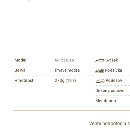
Model
64.550.16
Svršek
Barva
tmavě modrá
Podšívka
Hmotnost
270g (1 ks)
Podešev
Dezén podešve
Membrána
Velmi pohodlné a 