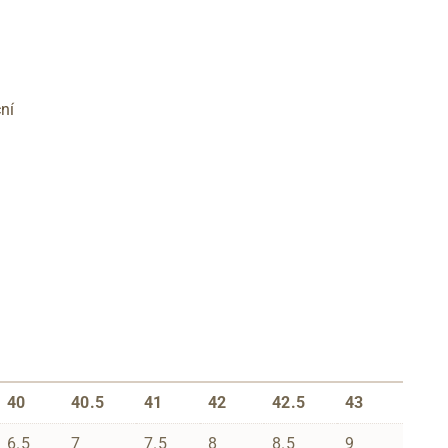
ní
40
40.5
41
42
42.5
43
6.5
7
7.5
8
8.5
9