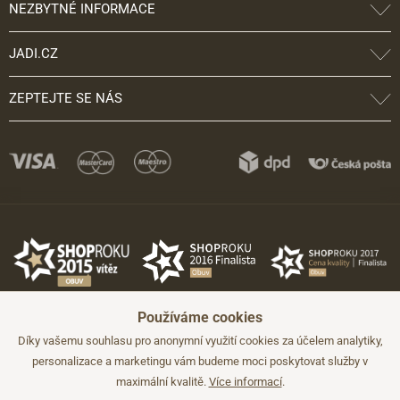
NEZBYTNÉ INFORMACE
JADI.CZ
ZEPTEJTE SE NÁS
Používáme cookies
Díky vašemu souhlasu pro anonymní využití cookies za účelem analytiky,
personalizace a marketingu vám budeme moci poskytovat služby v
maximální kvalitě.
Více informací
.
©2026 JADI.cz. Užití materiálů bez souhlasu není možné.
Údaje mají pouze informativní charakter a mohou být změněny bez