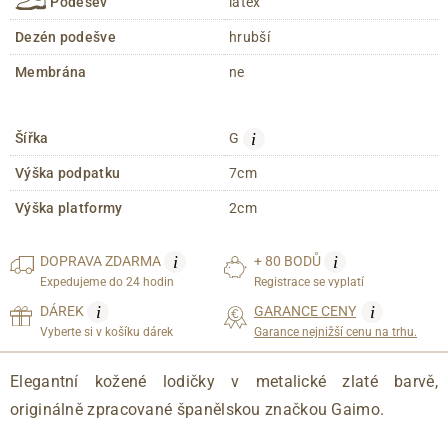
Podešev
latex
Dezén podešve
hrubší
Membrána
ne
i
Šířka
G
Výška podpatku
7cm
Výška platformy
2cm
i
i
DOPRAVA
ZDARMA
+ 80 BODŮ
Expedujeme do 24 hodin
Registrace se vyplatí
i
i
DÁREK
GARANCE CENY
Vyberte si v košíku dárek
Garance nejnižší cenu na trhu.
Elegantní kožené lodičky v metalické zlaté barvě,
originálně zpracované španělskou značkou Gaimo.