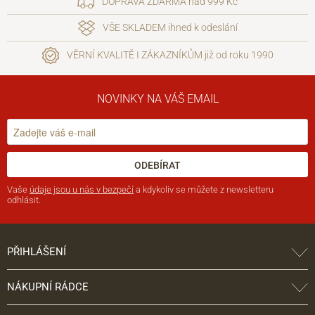
DOPRAVA ZDARMA nad 999 Kč
VŠE SKLADEM ihned k odeslání
VĚRNÍ KVALITĚ I ZÁKAZNÍKŮM již od roku 1990
NOVINKY NA VÁŠ EMAIL
ODEBÍRAT
Vaše
údaje jsou u nás v bezpečí
a kdykoliv se můžete z newsletteru
odhlásit.
PŘIHLÁŠENÍ
NÁKUPNÍ RÁDCE