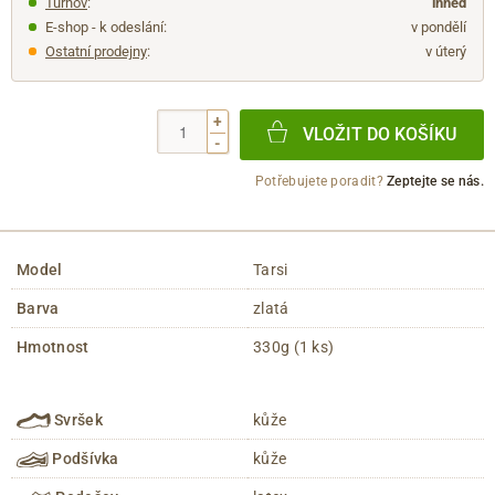
Turnov
:
ihned
E-shop - k odeslání:
v pondělí
Ostatní prodejny
:
v úterý
+
VLOŽIT DO KOŠÍKU
-
Potřebujete poradit?
Zeptejte se nás.
Model
Tarsi
Barva
zlatá
Hmotnost
330g (1 ks)
Svršek
kůže
Podšívka
kůže