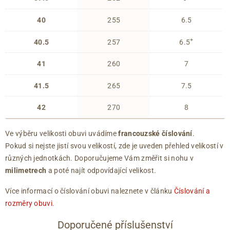
40
255
6.5
+
40.5
257
6.5
41
260
7
41.5
265
7.5
42
270
8
Ve výběru velikosti obuvi uvádíme
francouzské číslování
.
Pokud si nejste jistí svou velikostí, zde je uveden přehled velikostí v
různých jednotkách. Doporučujeme Vám změřit si nohu v
milimetrech
a poté najít odpovídající velikost.
Více informací o číslování obuvi naleznete v článku
Číslování a
rozměry obuvi
.
Doporučené příslušenství