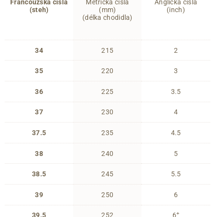
Francouzská čísla
Metrická čísla
Anglická čísla
(steh)
(mm)
(inch)
(délka chodidla)
34
215
2
35
220
3
36
225
3.5
37
230
4
37.5
235
4.5
38
240
5
38.5
245
5.5
39
250
6
+
39.5
252
6