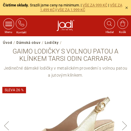
Čistíme sklady.
Srazili jsme ceny na minimum. |
VŠE ZA 999 KČ
|
VŠE ZA
1.499 KČ
|
VŠE ZA 1.999 KČ
Menu
Hledat
Košík
Kontakt
Úvod
/
Dámská obuv
/
Lodičky
/
GAIMO LODIČKY S VOLNOU PATOU A
KLÍNKEM TARSI ODIN CARRARA
Jedinečné dámské lodičky v metalickém provedení s volnou patou
a jutovým klínkem.
SLEVA 26 %