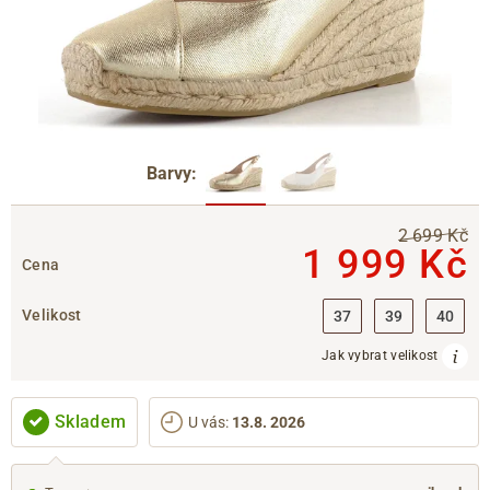
Barvy:
2 699 Kč
1 999 Kč
Cena
Velikost
37
39
40
Jak vybrat velikost
Skladem
U vás
:
13.8. 2026