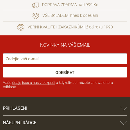
DOPRAVA ZDARMA nad 999 Kč
VŠE SKLADEM ihned k odeslání
VĚRNÍ KVALITĚ I ZÁKAZNÍKŮM již od roku 1990
NOVINKY NA VÁŠ EMAIL
ODEBÍRAT
Vaše
údaje jsou u nás v bezpečí
a kdykoliv se můžete z newsletteru
odhlásit.
PŘIHLÁŠENÍ
NÁKUPNÍ RÁDCE