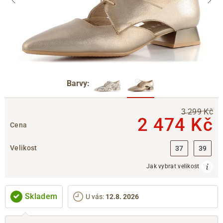
Barvy:
3 299 Kč
2 474 Kč
Cena
Velikost
37
39
Jak vybrat velikost
Skladem
U vás
:
12.8. 2026