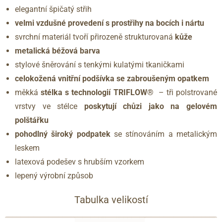
elegantní špičatý střih
velmi vzdušné provedení s prostřihy na bocích i nártu
svrchní materiál tvoří přirozeně strukturovaná
kůže
metalická béžová barva
stylové šněrování s tenkými kulatými tkaničkami
celokožená vnitřní podšívka se zabroušeným opatkem
měkká
stélka s technologií TRIFLOW®
– tři polstrované
vrstvy ve stélce
poskytují chůzi jako na gelovém
polštářku
pohodlný široký podpatek
se stínováním a metalickým
leskem
latexová podešev s hrubším vzorkem
lepený výrobní způsob
Tabulka velikostí