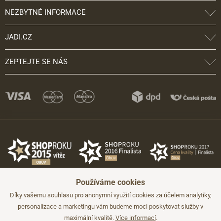
NEZBYTNÉ INFORMACE
JADI.CZ
ZEPTEJTE SE NÁS
Používáme cookies
Díky vašemu souhlasu pro anonymní využití cookies za účelem analytiky,
personalizace a marketingu vám budeme moci poskytovat služby v
maximální kvalitě.
Více informací
.
©2026 JADI.cz. Užití materiálů bez souhlasu není možné.