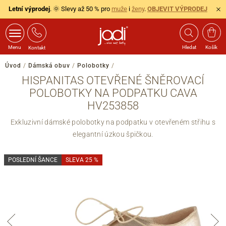
Letní výprodej
. 🌞 Slevy až 50 % pro
muže
i
ženy
.
OBJEVIT VÝPRODEJ
Menu
Hledat
Košík
Kontakt
Úvod
/
Dámská obuv
/
Polobotky
/
HISPANITAS OTEVŘENÉ ŠNĚROVACÍ
POLOBOTKY NA PODPATKU CAVA
HV253858
Exkluzivní dámské polobotky na podpatku v otevřeném střihu s
elegantní úzkou špičkou.
POSLEDNÍ ŠANCE
SLEVA 25 %