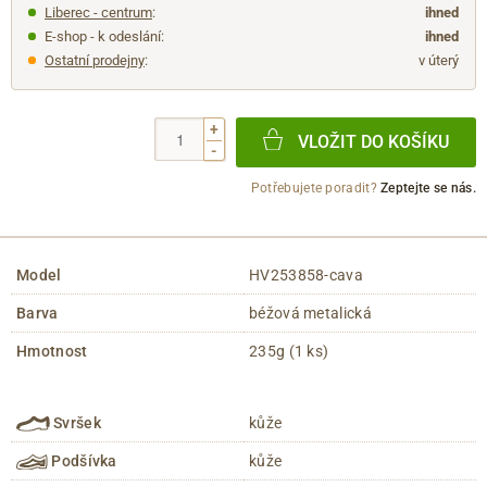
Liberec - centrum
:
ihned
E-shop - k odeslání:
ihned
Ostatní prodejny
:
v úterý
+
VLOŽIT DO KOŠÍKU
-
Potřebujete poradit?
Zeptejte se nás.
Model
HV253858-cava
Barva
béžová metalická
Hmotnost
235g (1 ks)
Svršek
kůže
Podšívka
kůže