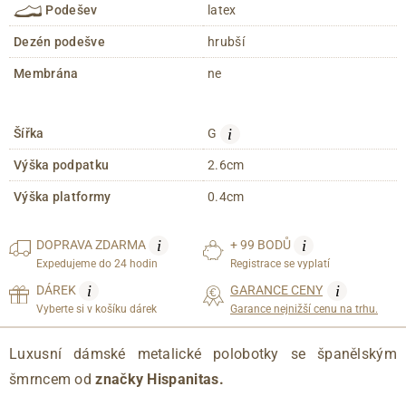
Podešev
latex
Dezén podešve
hrubší
Membrána
ne
i
Šířka
G
Výška podpatku
2.6cm
Výška platformy
0.4cm
i
i
DOPRAVA
ZDARMA
+ 99 BODŮ
Expedujeme do 24 hodin
Registrace se vyplatí
i
i
DÁREK
GARANCE CENY
Vyberte si v košíku dárek
Garance nejnižší cenu na trhu.
Luxusní dámské metalické polobotky se španělským
šmrncem od
značky Hispanitas.