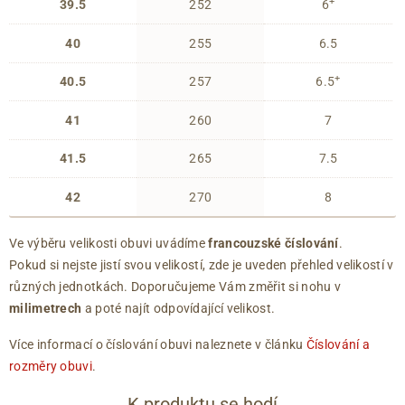
+
39.5
252
6
40
255
6.5
+
40.5
257
6.5
41
260
7
41.5
265
7.5
42
270
8
Ve výběru velikosti obuvi uvádíme
francouzské číslování
.
Pokud si nejste jistí svou velikostí, zde je uveden přehled velikostí v
různých jednotkách. Doporučujeme Vám změřit si nohu v
milimetrech
a poté najít odpovídající velikost.
Více informací o číslování obuvi naleznete v článku
Číslování a
rozměry obuvi
.
K produktu se hodí