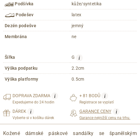
Podšívka
kůže/syntetika
Podešev
latex
Dezén podešve
jemný
Membrána
ne
i
Šířka
G
Výška podpatku
2.2cm
Výška platformy
0.5cm
i
i
DOPRAVA
ZDARMA
+ 81 BODŮ
Expedujeme do 24 hodin
Registrace se vyplatí
i
i
DÁREK
GARANCE CENY
Vyberte si v košíku dárek
Garance nejnižší cenu na trhu.
Kožené dámské páskové sandálky se španělským