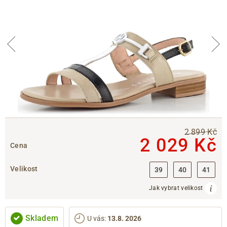
2 899 Kč
2 029 Kč
Cena
Velikost
39
40
41
Jak vybrat velikost
Skladem
U vás
:
13.8. 2026