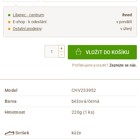
Liberec - centrum
:
ihned
E-shop - k odeslání:
v pondělí
Ostatní prodejny
:
v úterý
+
VLOŽIT DO KOŠÍKU
-
Potřebujete poradit?
Zeptejte se nás.
Model
CHV253952
Barva
béžová/černá
Hmotnost
220g (1 ks)
Svršek
kůže