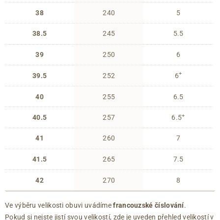
38
240
5
38.5
245
5.5
39
250
6
+
39.5
252
6
40
255
6.5
+
40.5
257
6.5
41
260
7
41.5
265
7.5
42
270
8
Ve výběru velikosti obuvi uvádíme
francouzské číslování
.
Pokud si nejste jistí svou velikostí, zde je uveden přehled velikostí v