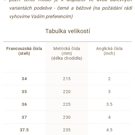
variantách podešve - černé a béžové (na požádání rádi
vyhovíme Vaším preferencím)
Tabulka velikostí
Francouzská čísla
Metrická čísla
Anglická čísla
(steh)
(mm)
(inch)
(délka chodidla)
34
215
2
35
220
3
36
225
3.5
37
230
4
37.5
235
4.5