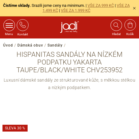
Čistíme sklady.
Srazili jsme ceny na minimum. |
VŠE ZA 999 KČ
|
VŠE ZA
1.499 KČ
|
VŠE ZA 1.999 KČ
Menu
Hledat
Košík
Kontakt
Úvod
/
Dámská obuv
/
Sandály
/
HISPANITAS SANDÁLY NA NÍZKÉM
PODPATKU YAKARTA
TAUPE/BLACK/WHITE CHV253952
Luxusní dámské sandály ze strukturované kůže, s měkkou stélkou
a nízkým podpatkem.
SLEVA 30 %