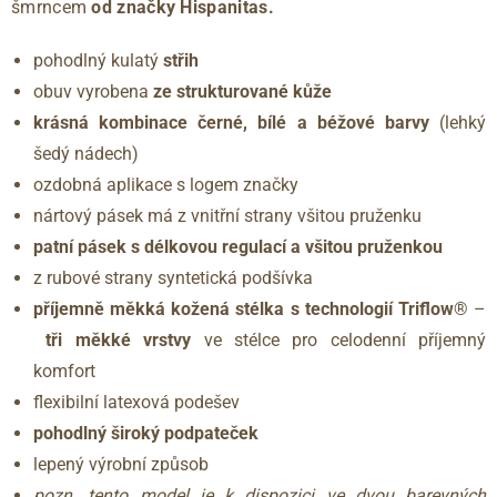
šmrncem
od značky Hispanitas.
pohodlný kulatý
střih
obuv vyrobena
ze strukturované kůže
krásná kombinace černé, bílé a béžové barvy
(lehký
šedý nádech)
ozdobná aplikace s logem značky
nártový pásek má z vnitřní strany všitou pruženku
patní pásek s délkovou regulací a všitou pruženkou
z rubové strany syntetická podšívka
příjemně měkká kožená stélka
s
technologií
Triflow
® –
tři měkké vrstvy
ve stélce pro celodenní příjemný
komfort
flexibilní latexová podešev
pohodlný široký podpateček
lepený výrobní způsob
pozn. tento model je k dispozici ve dvou barevných