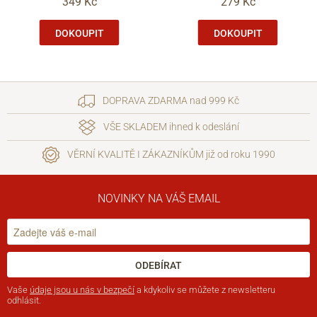
349 Kč
279 Kč
DOKOUPIT
DOKOUPIT
DOPRAVA ZDARMA nad 999 Kč
VŠE SKLADEM ihned k odeslání
VĚRNÍ KVALITĚ I ZÁKAZNÍKŮM již od roku 1990
NOVINKY NA VÁŠ EMAIL
ODEBÍRAT
Vaše
údaje jsou u nás v bezpečí
a kdykoliv se můžete z newsletteru
odhlásit.