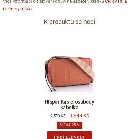
Více informací o číslování obuvi naleznete v článku
Číslování a
rozměry obuvi
.
K produktu se hodí
Hispanitas crossbody
kabelka
1 949 Kč
2 599 Kč
SLEVA 25 %
PROHLÉDNOUT