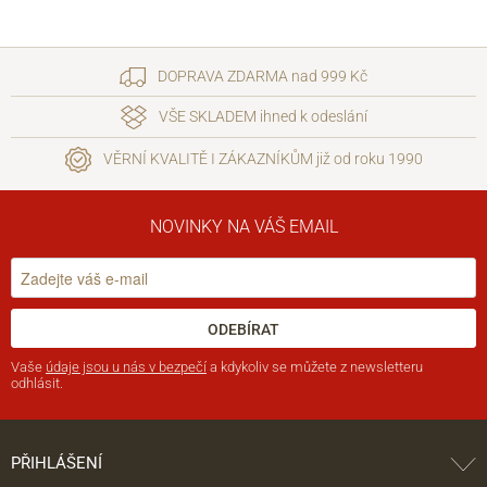
DOPRAVA ZDARMA nad 999 Kč
VŠE SKLADEM ihned k odeslání
VĚRNÍ KVALITĚ I ZÁKAZNÍKŮM již od roku 1990
NOVINKY NA VÁŠ EMAIL
ODEBÍRAT
Vaše
údaje jsou u nás v bezpečí
a kdykoliv se můžete z newsletteru
odhlásit.
PŘIHLÁŠENÍ