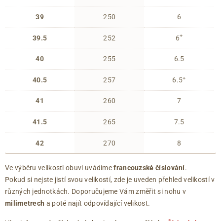
39
250
6
+
39.5
252
6
40
255
6.5
+
40.5
257
6.5
41
260
7
41.5
265
7.5
42
270
8
Ve výběru velikosti obuvi uvádíme
francouzské číslování
.
Pokud si nejste jistí svou velikostí, zde je uveden přehled velikostí v
různých jednotkách. Doporučujeme Vám změřit si nohu v
milimetrech
a poté najít odpovídající velikost.