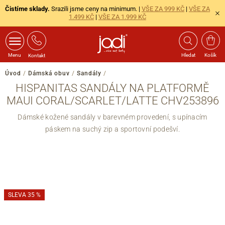
Čistíme sklady.
Srazili jsme ceny na minimum. |
VŠE ZA 999 KČ
|
VŠE ZA
1.499 KČ
|
VŠE ZA 1.999 KČ
Menu
Hledat
Košík
Kontakt
Úvod
/
Dámská obuv
/
Sandály
/
HISPANITAS SANDÁLY NA PLATFORMĚ
MAUI CORAL/SCARLET/LATTE CHV253896
Dámské kožené sandály v barevném provedení, s upínacím
páskem na suchý zip a sportovní podešví.
SLEVA 35 %