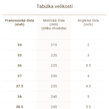
Tabulka velikostí
Francouzská čísla
Metrická čísla
Anglická čísla
(steh)
(mm)
(inch)
(délka chodidla)
34
215
2
35
220
3
36
225
3.5
37
230
4
37.5
235
4.5
38
240
5
38.5
245
5.5