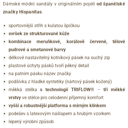
Dámské módní sandály v originálním pojetí
od španělské
značky Hispanitas
.
sportovnější střih s kulatou špičkou
svršek ze strukturované kůže
kombinace meruňkové, korálově červené, tělové
pudrové a smetanové barvy
délkově nastavitelný kotníkový pásek na suchý zip
plastové úchyty pásků tvoří pěkný detail
na patním pásku název značky
podšívka z hladké syntetiky (nártový pásek kožený)
měkká stélka
s technologií TRIFLOW®
–
tři měkké
vrstvy
ve stélce pro celodenní příjemný komfort
vyšší a robustnější platforma s mírným klínkem
podešev s latexovým nášlapem a hrubým vzorkem
lepený výrobní způsob