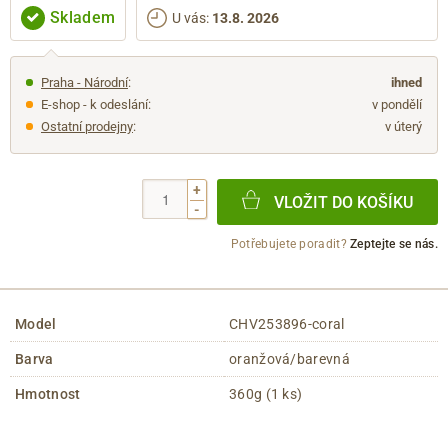
Skladem
U vás
:
13.8. 2026
Praha - Národní
:
ihned
E-shop - k odeslání:
v pondělí
Ostatní prodejny
:
v úterý
+
VLOŽIT DO KOŠÍKU
-
Potřebujete poradit?
Zeptejte se nás.
Model
CHV253896-coral
Barva
oranžová/barevná
Hmotnost
360g (1 ks)