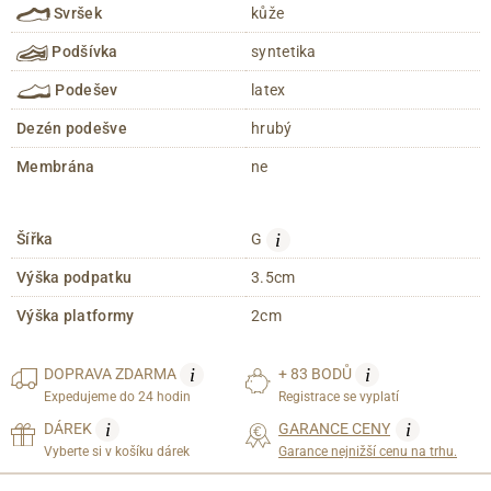
Svršek
kůže
Podšívka
syntetika
Podešev
latex
Dezén podešve
hrubý
Membrána
ne
i
Šířka
G
Výška podpatku
3.5cm
Výška platformy
2cm
i
i
DOPRAVA
ZDARMA
+ 83 BODŮ
Expedujeme do 24 hodin
Registrace se vyplatí
i
i
DÁREK
GARANCE CENY
Vyberte si v košíku dárek
Garance nejnižší cenu na trhu.