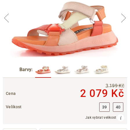
Barvy:
3 199 Kč
2 079 Kč
Cena
Velikost
39
40
Jak vybrat velikost