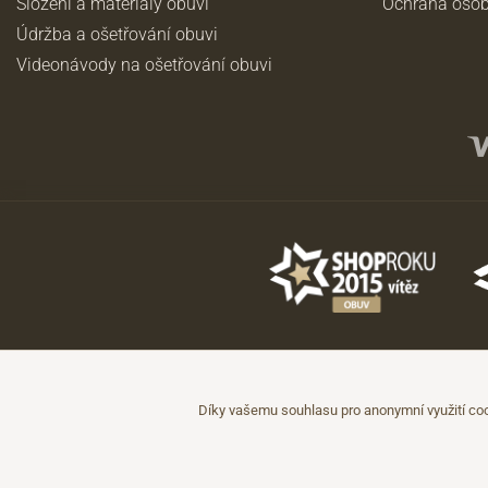
Složení a materiály obuvi
Ochrana osob
Údržba a ošetřování obuvi
Videonávody na ošetřování obuvi
©2026 JADI.cz. Užití materiálů bez souhlasu není možné.
Údaje mají pouze informativní charakter a mohou být změněny bez předc
Díky vašemu souhlasu pro anonymní využití coo
Technicky zajišťuje
Simplia.cz
.