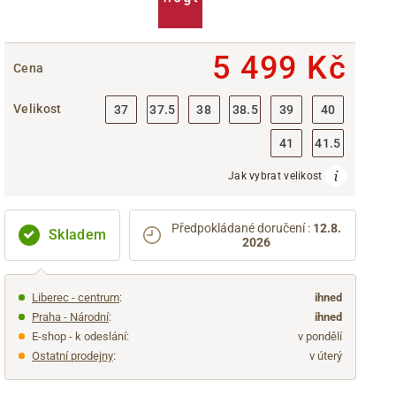
5 499 Kč
Cena
Velikost
37
37.5
38
38.5
39
40
41
41.5
Jak vybrat velikost
Předpokládané doručení
:
12.8.
Skladem
2026
Liberec - centrum
:
ihned
Praha - Národní
:
ihned
E-shop - k odeslání:
v pondělí
Ostatní prodejny
:
v úterý