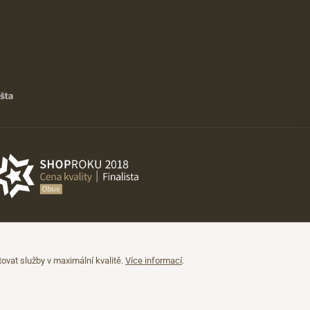
vat služby v maximální kvalitě.
Více informací
.