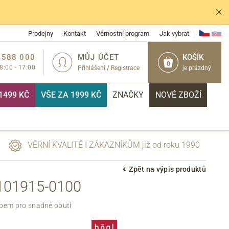
Prodejny
Kontakt
Věrnostní program
Jak vybrat
 588 000
MŮJ ÚČET
KOŠÍK
0
 8:00 - 17:00
Přihlášení
/
Registrace
je prázdný
1499 KČ
VŠE ZA 1999 KČ
ZNAČKY
NOVÉ ZBOŽÍ
VĚRNÍ KVALITĚ I ZÁKAZNÍKŮM již od roku 1990
Zpět na výpis produktů
01915-0100
PŘIHLÁSIT
ipem pro snadné obutí