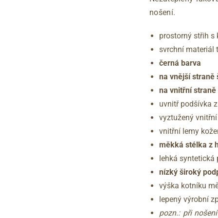
nošení.
prostorný střih s
svrchní materiál 
černá barva
na vnější straně
na vnitřní straně
uvnitř podšívka z
vyztužený vnitřn
vnitřní lemy kož
měkká stélka z 
lehká syntetická
nízký široký po
výška kotníku mě
lepený výrobní z
pozn.: při nošen