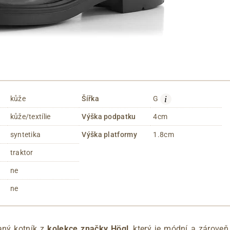
i
kůže
Šířka
G
kůže/textílie
Výška podpatku
4cm
syntetika
Výška platformy
1.8cm
traktor
ne
ne
aný kotník z
kolekce značky Högl
, který je módní a zárove