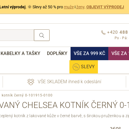
Letní výprodej
. 🌞 Slevy až 50 % pro
muže
i
ženy
.
OBJEVIT VÝPRODEJ
+420
488
Po - Pá:
KABELKY A TAŠKY
DOPLŇKY
VŠE ZA 999 KČ
VŠE ZA 
SLEVY
VŠE SKLADEM ihned k odeslání
a kotník černý 0-101915-0100
VANÝ CHELSEA KOTNÍK ČERNÝ 0-1
eplený kotník z lakované kůže v černé barvě, s širokou pruženkou a z
nebo přihlášení