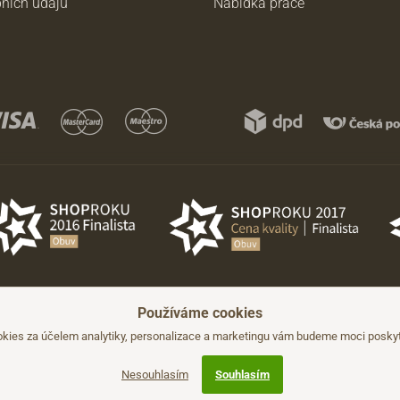
ních údajů
Nabídka práce
Používáme cookies
hozího upozornění.
kies za účelem analytiky, personalizace a marketingu vám budeme moci poskyto
Nesouhlasím
Souhlasím