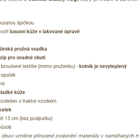
 kulatou špičkou
tvoří
luxusní kůže v lakované úpravě
 široká pružná vsadka
 zip pro snadné obutí
 broušené textilie (mimo pruženku) -
kotník je nevyteplený
í opatek
ené
hladké kůže
 podešev s traktor vzorkem
dpatek
ří 15 cm (bez podpatku)
působ
í obuvi vznikne přirozené zvrásnění materiálu v namáhaných m