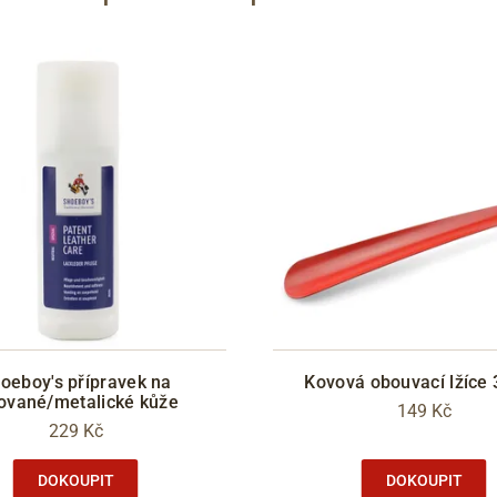
oeboy's přípravek na
Kovová obouvací lžíce
ované/metalické kůže
149 Kč
229 Kč
DOKOUPIT
DOKOUPIT