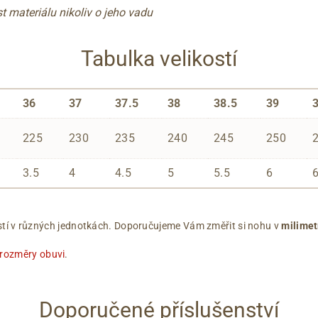
t materiálu nikoliv o jeho vadu
Tabulka velikostí
36
37
37.5
38
38.5
39
225
230
235
240
245
250
3.5
4
4.5
5
5.5
6
ikostí v různých jednotkách. Doporučujeme Vám změřit si nohu v
milimet
 rozměry obuvi
.
Doporučené příslušenství