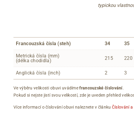
typickou vlastnos
Francouzská čísla (steh)
34
35
Metrická čísla (mm)
215
220
(délka chodidla)
Anglická čísla (inch)
2
3
Ve výběru velikosti obuvi uvádíme
francouzské číslování
.
Pokud si nejste jistí svou velikostí, zde je uveden přehled vel
Více informací o číslování obuvi naleznete v článku
Číslování a