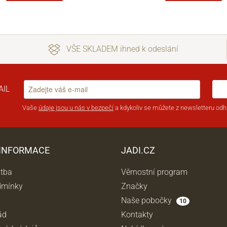
VŠE SKLADEM ihned k odeslání
AIL
Vaše
údaje jsou u nás v bezpečí
a kdykoliv se můžete z newsletteru odhl
 INFORMACE
JADI.CZ
atba
Věrnostní program
dmínky
Značky
Naše pobočky
10
ád
Kontakty