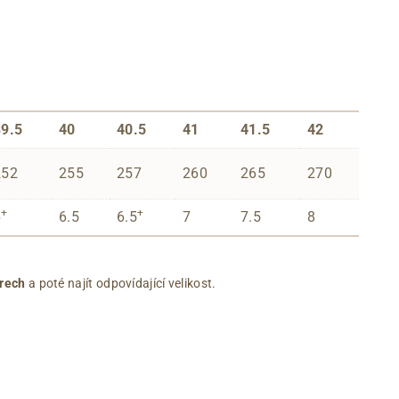
39.5
40
40.5
41
41.5
42
252
255
257
260
265
270
+
+
6
6.5
6.5
7
7.5
8
rech
a poté najít odpovídající velikost.