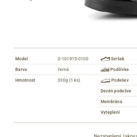
Model
0-101915-0100
Svršek
Barva
černá
Podšívka
Hmotnost
330g (1 ks)
Podešev
Dezén podešve
Membrána
Vyteplení
Nezateplený lakov