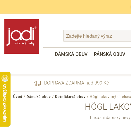
DÁMSKÁ OBUV
PÁNSKÁ OBUV
DOPRAVA ZDARMA nad 999 Kč
Úvod
/
Dámská obuv
/
Kotníčková obuv
/
Högl lakovaný chelse
HÖGL LAKO
Zapomenuté heslo
Luxusní dámský nevyt
Registrace