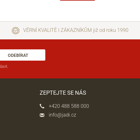
VĚRNÍ KVALITĚ I ZÁKAZNÍKŮM již od roku 1990
ODEBÍRAT
ásit.
ZEPTEJTE SE NÁS
+420 488 588 000
info@jadi.cz