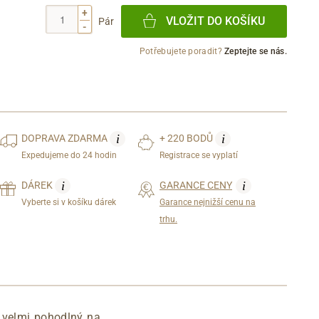
+
VLOŽIT DO KOŠÍKU
Pár
-
Potřebujete poradit?
Zeptejte se nás.
i
i
DOPRAVA
ZDARMA
+ 220 BODŮ
Expedujeme do 24 hodin
Registrace se vyplatí
i
i
DÁREK
GARANCE CENY
Vyberte si v košíku dárek
Garance nejnižší cenu na
trhu.
ň velmi pohodlný na