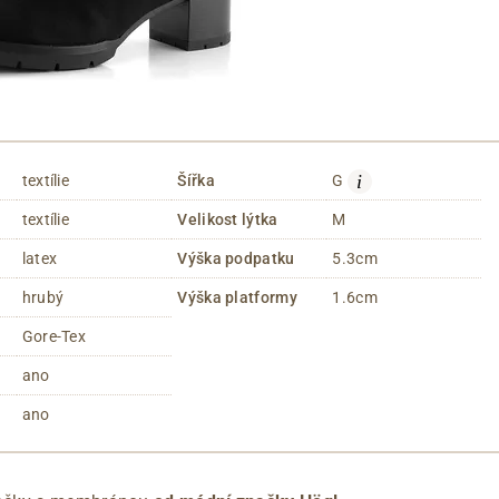
i
textílie
Šířka
G
textílie
Velikost lýtka
M
latex
Výška podpatku
5.3cm
hrubý
Výška platformy
1.6cm
Gore-Tex
ano
ano