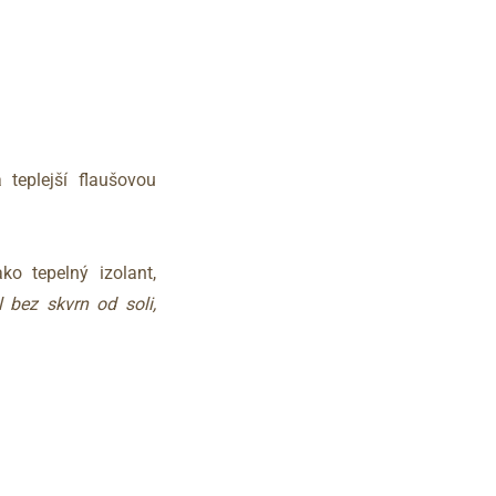
teplejší flaušovou
ko tepelný izolant,
 bez skvrn od soli,