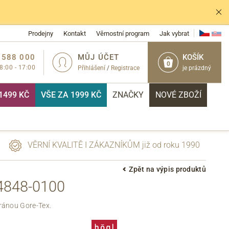
Prodejny
Kontakt
Věrnostní program
Jak vybrat
 588 000
MŮJ ÚČET
KOŠÍK
0
 8:00 - 17:00
Přihlášení
/
Registrace
je prázdný
1499 KČ
VŠE ZA 1999 KČ
ZNAČKY
NOVÉ ZBOŽÍ
VĚRNÍ KVALITĚ I ZÁKAZNÍKŮM již od roku 1990
Zpět na výpis produktů
4848-0100
PŘIHLÁSIT
ránou Gore-Tex.