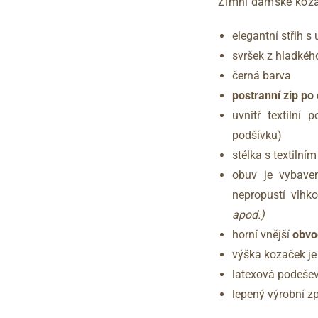
Zimní dámské koz
elegantní střih s
svršek z hladkéh
černá barva
postranní zip po 
uvnitř textilní
podšívku)
stélka s textiln
obuv je vybav
nepropustí vlhk
apod.)
horní vnější
obvo
výška kozaček je
latexová podeše
lepený výrobní 