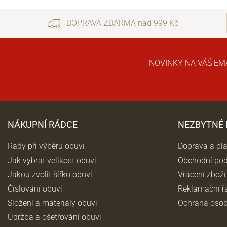
DOPRAVA ZDARMA nad 999 Kč
NOVINKY NA VÁŠ EM
NÁKUPNÍ RÁDCE
NEZBYTNÉ
Rady při výběru obuvi
Doprava a pl
Jak vybrat velikost obuvi
Obchodní po
Jakou zvolit šířku obuvi
Vrácení zboží
Číslování obuvi
Reklamační ř
Složení a materiály obuvi
Ochrana osob
Údržba a ošetřování obuvi