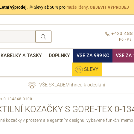
Letní výprodej
. 🌞 Slevy až 50 % pro
muže
i
ženy
.
OBJEVIT VÝPRODEJ
+420
488
Po - Pá:
KABELKY A TAŠKY
DOPLŇKY
VŠE ZA 999 KČ
VŠE ZA 
SLEVY
VŠE SKLADEM ihned k odeslání
Tex 0-134848-0100
TILNÍ KOZAČKY S GORE-TEX 0-13
né kozačky v prostém a elegantním designu, vybavené funkční memb
nebo přihlášení