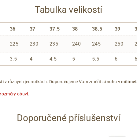
Tabulka velikostí
36
37
37.5
38
38.5
39
225
230
235
240
245
250
3.5
4
4.5
5
5.5
6
ikostí v různých jednotkách. Doporučujeme Vám změřit si nohu v
milimet
 rozměry obuvi
.
Doporučené příslušenství