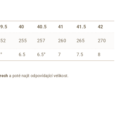
39.5
40
40.5
41
41.5
42
252
255
257
260
265
270
+
+
6
6.5
6.5
7
7.5
8
rech
a poté najít odpovídající velikost.