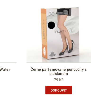
 Water
Černé parfémované punčochy s
elastanem
79 Kč
DOKOUPIT