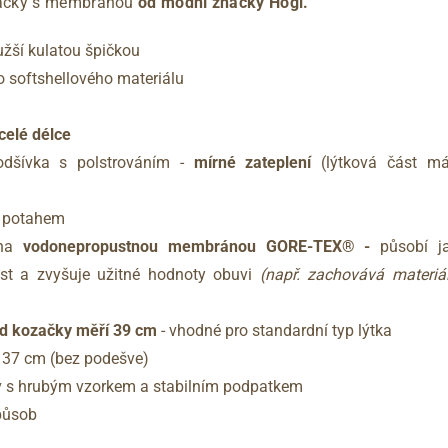
ačky s membránou
od módní značky Högl.
 užší kulatou špičkou
o softshellového materiálu
celé délce
 podšívka s polstrováním -
mírné zateplení
(lýtková část má 
ím potahem
ena
vodonepropustnou membránou GORE-TEX® -
působí ja
ost a zvyšuje užitné hodnoty obuvi
(např. zachovává materiál
d kozačky měří 39 cm
- vhodné pro standardní typ lýtka
 37 cm (bez podešve)
v s hrubým vzorkem a stabilním podpatkem
způsob