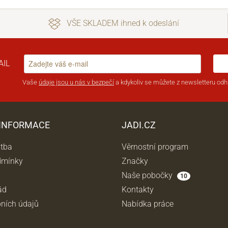
VŠE SKLADEM ihned k odeslání
AIL
Vaše
údaje jsou u nás v bezpečí
a kdykoliv se můžete z newsletteru odhl
 INFORMACE
JADI.CZ
atba
Věrnostní program
dmínky
Značky
Naše pobočky
10
ád
Kontakty
ních údajů
Nabídka práce