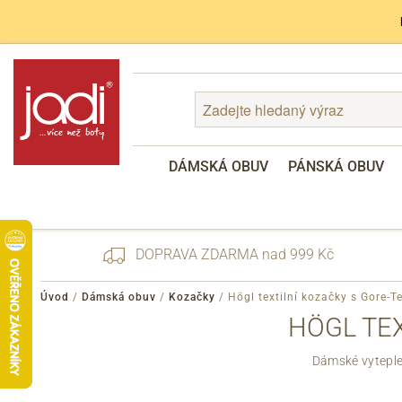
DÁMSKÁ OBUV
PÁNSKÁ OBUV
DOPRAVA ZDARMA nad 999 Kč
Úvod
/
Dámská obuv
/
Kozačky
/
Högl textilní kozačky s Gore-
HÖGL TEX
Zapomenuté heslo
Dámské vyteple
Registrace