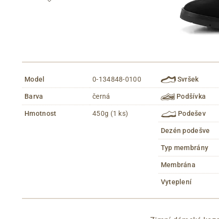
Model
0-134848-0100
Svršek
Barva
černá
Podšívka
Hmotnost
450g (1 ks)
Podešev
Dezén podešve
Typ membrány
Membrána
Vyteplení