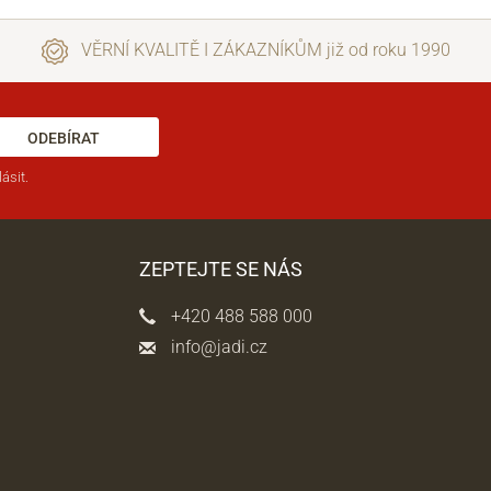
VĚRNÍ KVALITĚ I ZÁKAZNÍKŮM již od roku 1990
ODEBÍRAT
ásit.
ZEPTEJTE SE NÁS
+420 488 588 000
info@jadi.cz