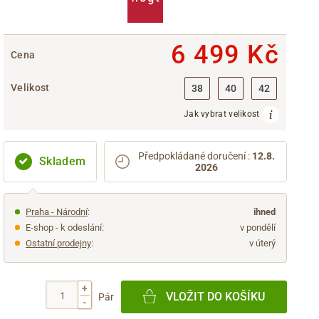
6 499 Kč
Cena
Velikost
38
40
42
Jak vybrat velikost
Předpokládané doručení
:
12.8.
Skladem
2026
Praha - Národní
:
ihned
E-shop - k odeslání:
v pondělí
Ostatní prodejny
:
v úterý
+
VLOŽIT DO KOŠÍKU
Pár
-