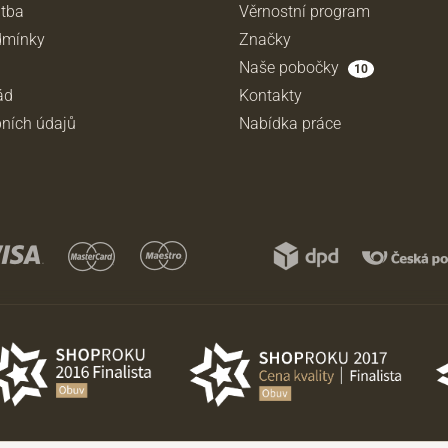
atba
Věrnostní program
dmínky
Značky
Naše pobočky
10
ád
Kontakty
ních údajů
Nabídka práce