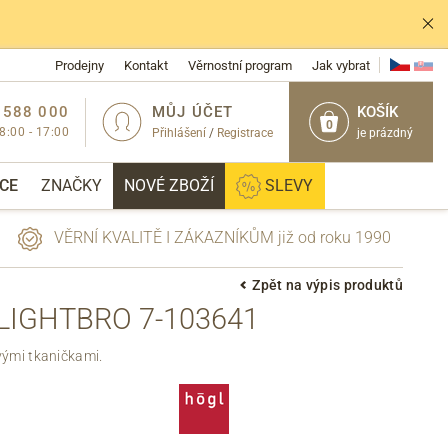
Prodejny
Kontakt
Věrnostní program
Jak vybrat
 588 000
MŮJ ÚČET
KOŠÍK
0
 8:00 - 17:00
Přihlášení
/
Registrace
je prázdný
CE
ZNAČKY
NOVÉ ZBOŽÍ
SLEVY
VĚRNÍ KVALITĚ I ZÁKAZNÍKŮM již od roku 1990
Zpět na výpis produktů
LIGHTBRO 7-103641
PŘIHLÁSIT
vými tkaničkami.