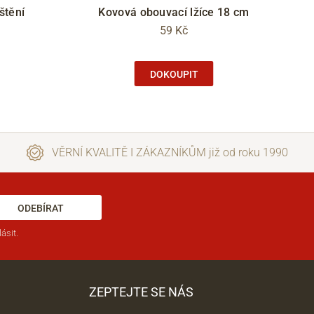
štění
Kovová obouvací lžíce 18 cm
59 Kč
DOKOUPIT
VĚRNÍ KVALITĚ I ZÁKAZNÍKŮM již od roku 1990
ODEBÍRAT
ásit.
ZEPTEJTE SE NÁS