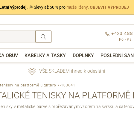
Letní výprodej
. 🌞 Slevy až 50 % pro
muže
i
ženy
.
OBJEVIT VÝPRODEJ
+420
488
Po - Pá:
KÁ OBUV
KABELKY A TAŠKY
DOPLŇKY
POSLEDNÍ ŠAN
VŠE SKLADEM ihned k odeslání
 tenisky na platformě Lightbro 7-103641
ALICKÉ TENISKY NA PLATFORMĚ 
tenisky v metalické barvě s prořezávaným vzorem na svršku a saténo
nebo přihlášení
Přes Facebook