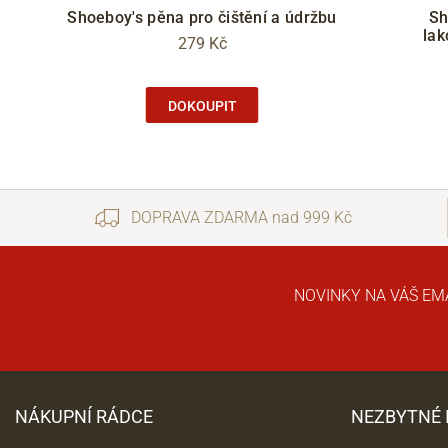
Shoeboy's pěna pro čištění a údržbu
Sh
lak
279 Kč
DOKOUPIT
DOPRAVA ZDARMA nad 999 Kč
NOVINKY NA VÁŠ EM
NÁKUPNÍ RÁDCE
NEZBYTNÉ