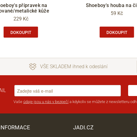
oeboy's přípravek na
Shoeboy's houba na či
ované/metalické kůže
59 Kč
229 Kč
DOKOUPIT
DOKOUPIT
VŠE SKLADEM ihned k odeslání
AIL
Vaše
údaje jsou u nás v bezpečí
a kdykoliv se můžete z newsletteru odhl
 INFORMACE
JADI.CZ