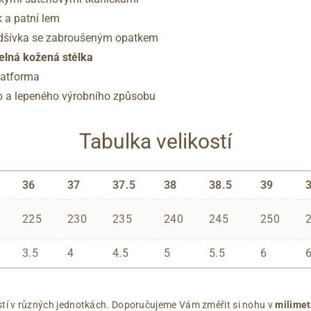
k a patní lem
odšívka se zabroušeným opatkem
elná kožená stélka
latforma
o a lepeného výrobního způsobu
Tabulka velikostí
36
37
37.5
38
38.5
39
225
230
235
240
245
250
3.5
4
4.5
5
5.5
6
ikostí v různých jednotkách. Doporučujeme Vám změřit si nohu v
milimet