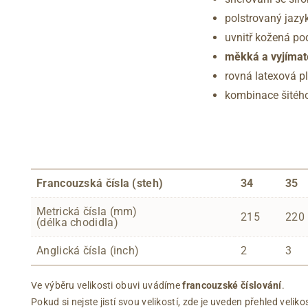
polstrovaný jazy
uvnitř kožená p
měkká a vyjímat
rovná latexová p
kombinace šitéh
Francouzská čísla (steh)
34
35
Metrická čísla (mm)
215
220
(délka chodidla)
Anglická čísla (inch)
2
3
Ve výběru velikosti obuvi uvádíme
francouzské číslování
.
Pokud si nejste jistí svou velikostí, zde je uveden přehled vel