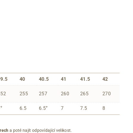
39.5
40
40.5
41
41.5
42
252
255
257
260
265
270
+
+
6
6.5
6.5
7
7.5
8
rech
a poté najít odpovídající velikost.