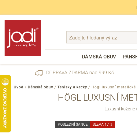
DÁMSKÁ OBUV
PÁNS
DOPRAVA ZDARMA nad 999 Kč
Úvod
/
Dámská obuv
/
Tenisky a kecky
/
Högl luxusní metalické
HÖGL LUXUSNÍ MET
Zapomenuté heslo
Luxusní kožené 
Registrace
POSLEDNÍ ŠANCE
SLEVA 17 %