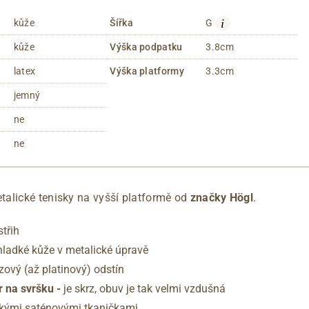
i
kůže
Šířka
G
kůže
Výška podpatku
3.8cm
latex
Výška platformy
3.3cm
jemný
ne
ne
alické tenisky na vyšší platformě od
značky Högl
.
střih
 hladké kůže v metalické úpravě
zový (až platinový) odstín
 na svršku -
je skrz, obuv je tak velmi vzdušná
okými saténovými tkaničkami