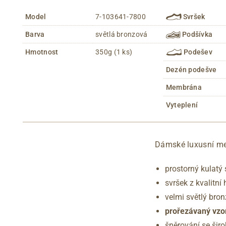
Model
7-103641-7800
Svršek
Barva
světlá bronzová
Podšívka
Hmotnost
350g (1 ks)
Podešev
Dezén podešve
Membrána
Vyteplení
Dámské luxusní met
prostorný kulatý 
svršek z kvalitní
velmi světlý bron
prořezávaný vzor
šněrování se šir