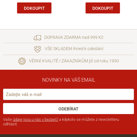
DOKOUPIT
DOKOUPIT
DOPRAVA ZDARMA nad 999 Kč
VŠE SKLADEM ihned k odeslání
VĚRNÍ KVALITĚ I ZÁKAZNÍKŮM již od roku 1990
NOVINKY NA VÁŠ EMAIL
ODEBÍRAT
Vaše
údaje jsou u nás v bezpečí
a kdykoliv se můžete z newsletteru
odhlásit.