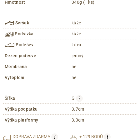
Hmotnost
340g (1 ks)
Svršek
kůže
Podšívka
kůže
Podešev
latex
Dezén podešve
jemný
Membrána
ne
Vyteplení
ne
i
Šířka
G
Výška podpatku
3.7cm
Výška platformy
3.3cm
i
i
DOPRAVA
ZDARMA
+ 129 BODŮ