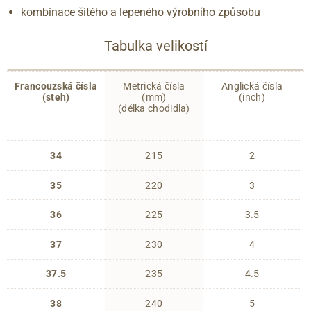
kombinace šitého a lepeného výrobního způsobu
Tabulka velikostí
Francouzská čísla
Metrická čísla
Anglická čísla
(steh)
(mm)
(inch)
(délka chodidla)
34
215
2
35
220
3
36
225
3.5
37
230
4
37.5
235
4.5
38
240
5