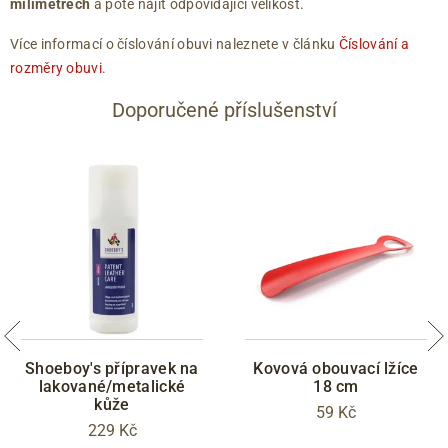
milimetrech
a poté najít odpovídající velikost.
Více informací o číslování obuvi naleznete v článku
Číslování a
rozměry obuvi
.
Doporučené příslušenství
Shoeboy's přípravek na
Kovová obouvací lžíce
lakované/metalické
18 cm
kůže
59 Kč
229 Kč