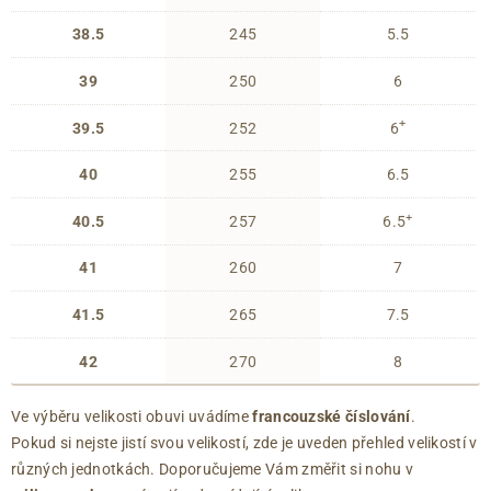
38.5
245
5.5
39
250
6
+
39.5
252
6
40
255
6.5
+
40.5
257
6.5
41
260
7
41.5
265
7.5
42
270
8
Ve výběru velikosti obuvi uvádíme
francouzské číslování
.
Pokud si nejste jistí svou velikostí, zde je uveden přehled velikostí v
různých jednotkách. Doporučujeme Vám změřit si nohu v