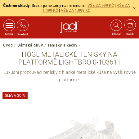
Čistíme sklady.
Srazili jsme ceny na minimum. |
VŠE ZA 999 KČ
|
VŠE ZA
1.499 KČ
|
VŠE ZA 1.999 KČ
Menu
Hledat
Košík
Kontakt
Úvod
/
Dámská obuv
/
Tenisky a kecky
/
HÖGL METALICKÉ TENISKY NA
PLATFORMĚ LIGHTBRO 0-103611
Luxusní prozouvací tenisky z hladké metalické kůže na vyšší rovné
platformě.
SLEVA 30 %