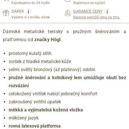
Expedujeme do 24 hodin
Registrace se vyplatí
i
i
DÁREK
GARANCE CENY
Vyberte si v košíku dárek
Garance nejnižší cenu na trhu.
Dámské metalické tenisky s pružným šněrováním a
platformou od
značky Högl
.
prostorný kulatý střih
svršek z hladké metalické kůže
velmi světlý bronzový (až platinový) odstín
pružné šněrování a kotníkový lem umožňuje obutí bez
rozvázání
celokožený vnitřek nabízí jedinečný komfort
zabroušený vnitřní opatek
měkká a vyjímatelná kožená vložka
měkčený jazyk
rovná latexová platforma